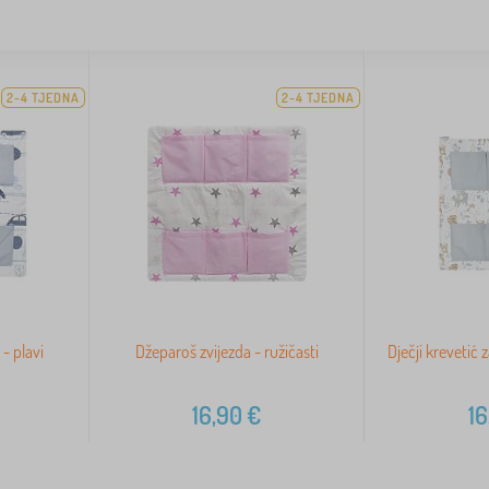
2-4 TJEDNA
2-4 TJEDNA
- plavi
Džeparoš zvijezda - ružičasti
Dječji krevetić 
16,90
€
16