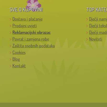
SVE O KUPOVINI
TOP KATE
Dostava i plaćanje
Dječji nam
Prodajni uvjeti
Dječji teks
Reklamacijski obrazac
Dječji mad
Povrat i zamjena robe
Noviteti
Zaštita osobnih podataka
Cookies
Blog
Kontakt