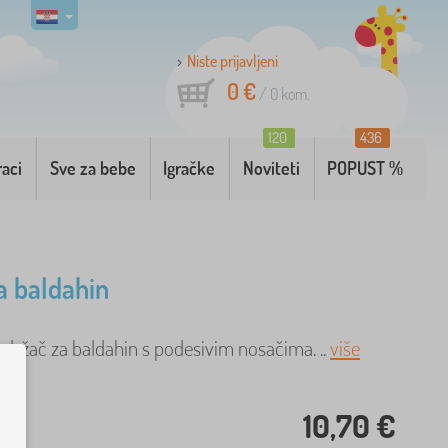
Niste prijavljeni
0 €
/
0
kom.
120
436
raci
Sve za bebe
Igračke
Noviteti
POPUST %
a baldahin
 držač za baldahin s podesivim nosačima. ..
više
10,70 €