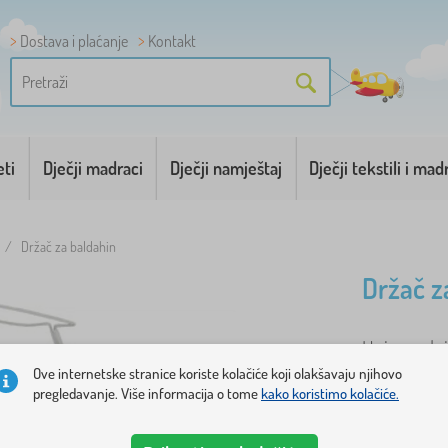
Dostava i plaćanje
Kontakt
eti
Dječji madraci
Dječji namještaj
Dječji tekstili i mad
/
Držač za baldahin
Držač z
Univerzalni
Ove internetske stranice koriste kolačiće koji olakšavaju njihovo
pregledavanje. Više informacija o tome
kako koristimo kolačiće.