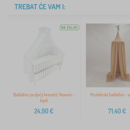
TREBAT ĆE VAM I:
NA ZALIHI
Baldahin za dječji krevetić Heaven -
Mušelinski baldahin - 
bijeli
24,90
€
71,40
€