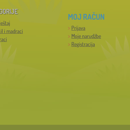
GORIJE
MOJ RAČUN
ještaj
Prijava
til i madraci
Moje narudžbe
raci
Registracija