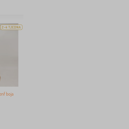
2-4 TJEDNA
senf boja