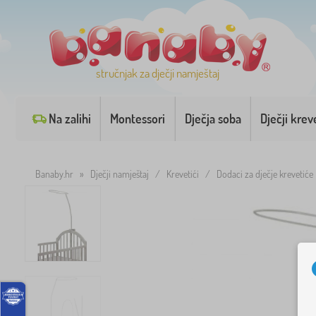
stručnjak za dječji namještaj
Na zalihi
Montessori
Dječja soba
Dječji krev
Banaby.hr
»
Dječji namještaj
/
Krevetići
/
Dodaci za dječje krevetiće