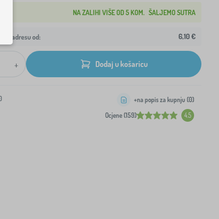
NA ZALIHI VIŠE OD 5 KOM.
ŠALJEMO SUTRA
6,10 €
ašu adresu od:
+
Dodaj u košaricu
0
+na popis za kupnju (
0
)
Ocjene (159)
4.5