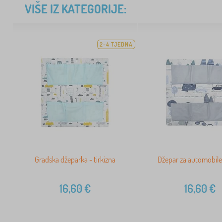
VIŠE IZ KATEGORIJE:
2-4 TJEDNA
Gradska džeparka - tirkizna
Džepar za automobile 
16,60
€
16,60
€