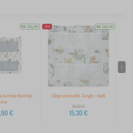
NA ZALIHI
-8%
NA ZALIHI
>
za šumske životinje -
Džep za krevetić Jungle - bijeli
siva
16,60
€
,90
€
15,30
€