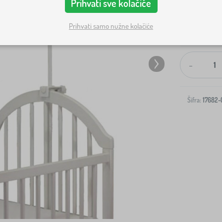
Prihvati sve kolačiće
Prihvati samo nužne kolačiće
Dostava na v
-
Šifra:
17682-