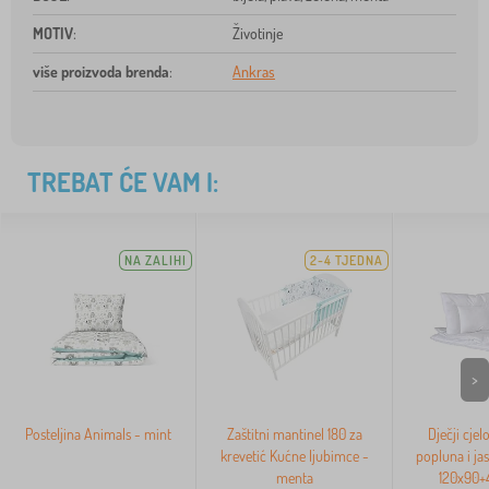
MOTIV
:
Životinje
više proizvoda brenda
:
Ankras
TREBAT ĆE VAM I:
NA ZALIHI
2-4 TJEDNA
>
Posteljina Animals - mint
Zaštitni mantinel 180 za
Dječji cjel
krevetić Kućne ljubimce -
popluna i ja
menta
120x90+