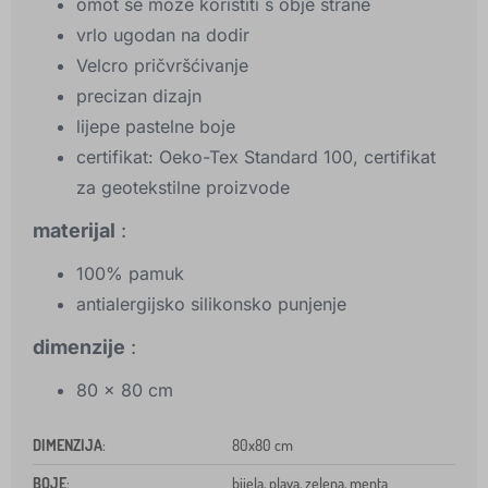
omot se može koristiti s obje strane
vrlo ugodan na dodir
Velcro pričvršćivanje
precizan dizajn
lijepe pastelne boje
certifikat: Oeko-Tex Standard 100, certifikat
za geotekstilne proizvode
materijal
:
100% pamuk
antialergijsko silikonsko punjenje
dimenzije
:
80 x 80 cm
DIMENZIJA
:
80x80 cm
BOJE
:
bijela, plava, zelena, menta