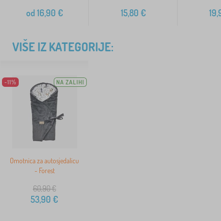
od
16,90
€
15,80
€
19,
VIŠE IZ KATEGORIJE:
-11%
NA ZALIHI
Omotnica za autosjedalicu
- Forest
60,90
€
53,90
€