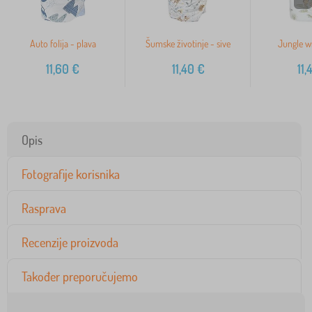
Auto folija - plava
Šumske životinje - sive
Jungle wr
11,60
€
11,40
€
11,
Opis
Fotografije korisnika
Rasprava
Recenzije proizvoda
Također preporučujemo