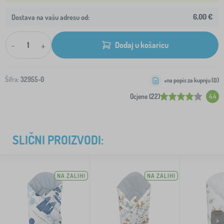
6,00 €
Dostava na vašu adresu od:
-
+
Dodaj u košaricu
Šifra:
32955-0
+na popis za kupnju (
0
)
Ocjene (22)
4.4
SLIČNI PROIZVODI:
NA ZALIHI
NA ZALIHI
>