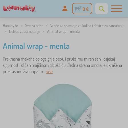
0 €
Banaby.hr
»
Sve za bebe
/
Vreće za spavanje za kolica i dekice za zamatanje
/
Dekice za zamatanje
/
Animal wrap - menta
Animal wrap - menta
Prekrasna mekana obloga grije bebu i pruža mu miran san i osjećaj
sigurnosti, sličan majčinom trbuščiću. Jedna strana omota je ukrašena
prekrasnim životinjskim ..
više