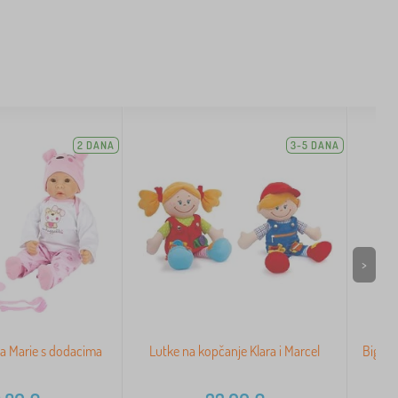
2 DANA
3-5 DANA
>
ka Marie s dodacima
Lutke na kopčanje Klara i Marcel
Bigjig