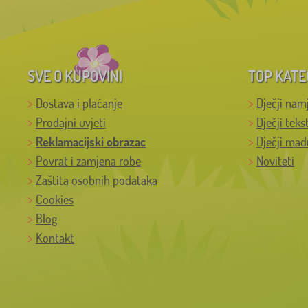
SVE O KUPOVINI
TOP KATE
Dostava i plaćanje
Dječji nam
Prodajni uvjeti
Dječji teks
Reklamacijski obrazac
Dječji mad
Povrat i zamjena robe
Noviteti
Zaštita osobnih podataka
Cookies
Blog
Kontakt