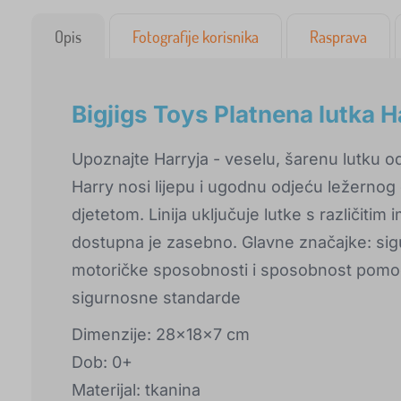
Opis
Fotografije korisnika
Rasprava
Bigjigs Toys Platnena lutka 
Upoznajte Harryja - veselu, šarenu lutku od 
Harry nosi lijepu i ugodnu odjeću ležernog
djetetom. Linija uključuje lutke s različiti
dostupna je zasebno. Glavne značajke: sigu
motoričke sposobnosti i sposobnost pomoć
sigurnosne standarde
Dimenzije: 28x18x7 cm
Dob: 0+
Materijal: tkanina