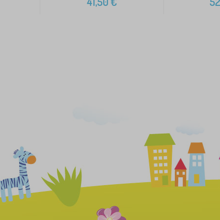
41,50
€
52