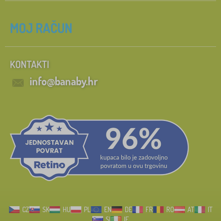
MOJ RAČUN
KONTAKTI
info@banaby.hr
CZ
SK
HU
PL
EN
DE
FR
RO
AT
IT
SI
IE