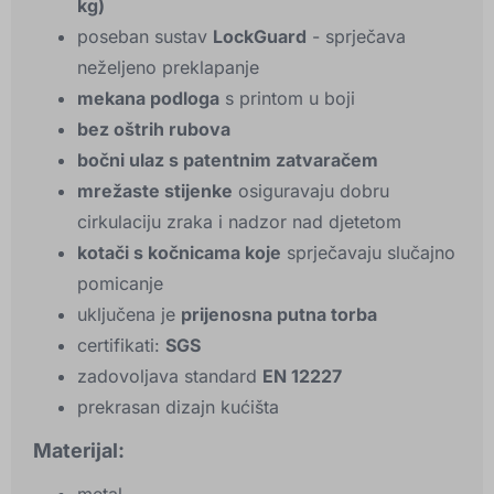
kg)
poseban sustav
LockGuard
- sprječava
neželjeno preklapanje
mekana podloga
s printom u boji
bez oštrih rubova
bočni ulaz s patentnim zatvaračem
mrežaste stijenke
osiguravaju dobru
cirkulaciju zraka i nadzor nad djetetom
kotači s kočnicama koje
sprječavaju slučajno
pomicanje
uključena je
prijenosna putna torba
certifikati:
SGS
zadovoljava standard
EN 12227
prekrasan dizajn kućišta
Materijal: