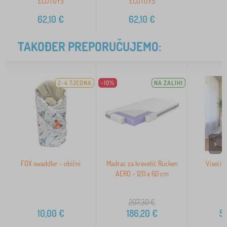
ECOTOYS
ECOTOYS
62,10
€
62,10
€
TAKOĐER PREPORUČUJEMO:
2-4 TJEDNA
-10%
NA ZALIHI
>
FOX swaddler - obični
Madrac za krevetić Rücken
Viseći b
AERO - 120 x 60 cm
207,30
€
10,00
€
186,20
€
5