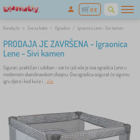
0 €
Banaby.hr
»
Sve za bebe
/
Ogradice
/
Igraonica Lene - Sivi kamen
PRODAJA JE ZAVRŠENA - Igraonica
Lene - Sivi kamen
Siguran, praktičan i udoban - sve to i još više je siva ogradica Lene u
modernom skandinavskom dizajnu. Ova ogradica osigurat će sigurnu
igru djece i kod kuće i ..
više