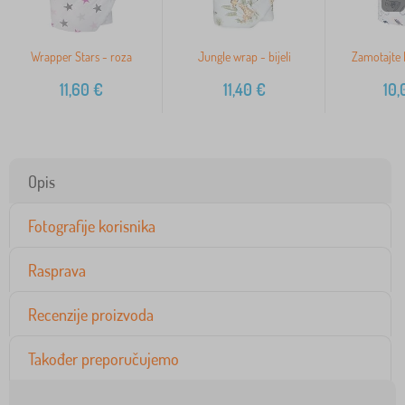
Wrapper Stars - roza
Jungle wrap - bijeli
Zamotajte L
11,60
€
11,40
€
10,
Opis
Fotografije korisnika
Rasprava
Recenzije proizvoda
Također preporučujemo