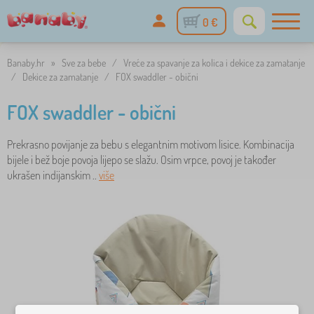
0 €
Banaby.hr
»
Sve za bebe
/
Vreće za spavanje za kolica i dekice za zamatanje
/
Dekice za zamatanje
/
FOX swaddler - obični
FOX swaddler - obični
Prekrasno povijanje za bebu s elegantnim motivom lisice. Kombinacija
bijele i bež boje povoja lijepo se slažu. Osim vrpce, povoj je također
ukrašen indijanskim ..
više