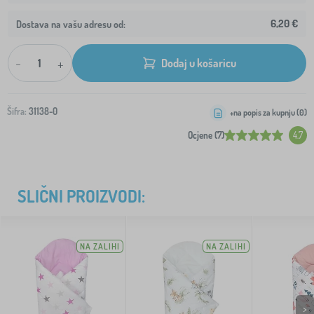
6,20 €
Dostava na vašu adresu od:
-
+
Dodaj u košaricu
Šifra:
31138-0
+na popis za kupnju (
0
)
Ocjene (7)
4.7
SLIČNI PROIZVODI:
NA ZALIHI
NA ZALIHI
>