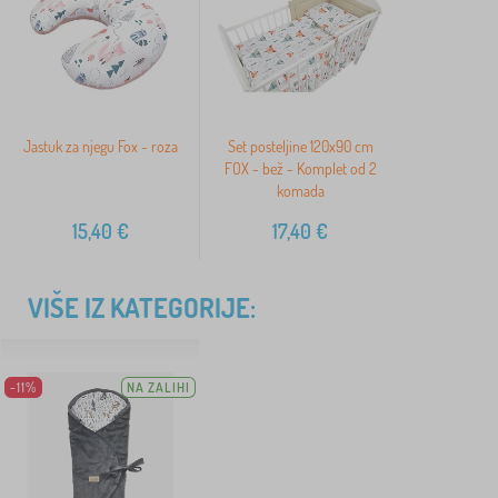
Jastuk za njegu Fox - roza
Set posteljine 120x90 cm
FOX - bež - Komplet od 2
komada
15,40
€
17,40
€
VIŠE IZ KATEGORIJE:
-11%
NA ZALIHI