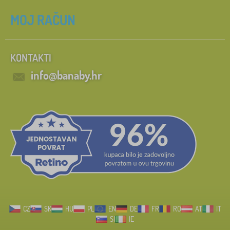
MOJ RAČUN
KONTAKTI
info@banaby.hr
CZ
SK
HU
PL
EN
DE
FR
RO
AT
IT
SI
IE