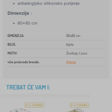
antialergijsko silikonsko punjenje
Dimenzije
:
80x80 cm
DIMENZIJA
:
80x80 cm
BOJE
:
bijela
MOTIV
:
Životinje, Lisica
više proizvoda brenda
:
Ankras
TREBAT ĆE VAM I:
2-4 TJEDNA
2-4 TJEDNA