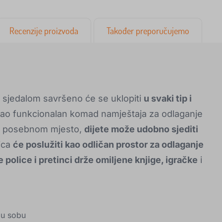
Recenzije proizvoda
Također preporučujemo
a sjedalom savršeno će se uklopiti
u svaki tip i
 kao funkcionalan komad namještaja za odlaganje
ući posebnom mjesto,
dijete može udobno sjediti
lica
će poslužiti kao odličan prostor za odlaganje
 police i pretinci drže omiljene knjige, igračke
i
ju sobu