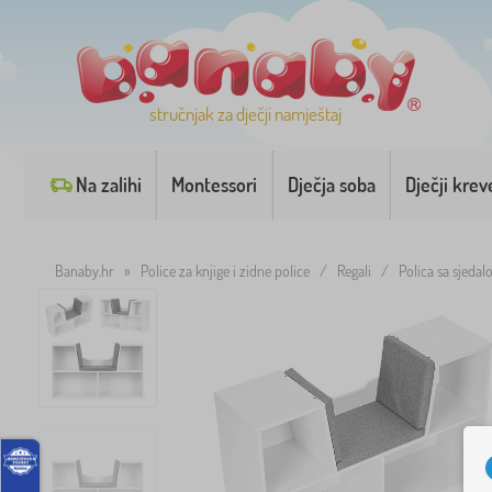
stručnjak za dječji namještaj
Na zalihi
Montessori
Dječja soba
Dječji krev
Banaby.hr
»
Police za knjige i zidne police
/
Regali
/
Polica sa sjeda