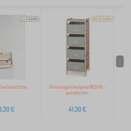
2-3 DANA
DO 14 DANA
>
l na kotačićima
Drveni regal s kutijama REG-10 -
Rega
prirodni/sivi
8,30
€
41,30
€