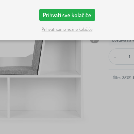
Prihvati sve kolačiće
Prihvati samo nužne kolačiće
Dostava na v
-
Šifra:
35791-