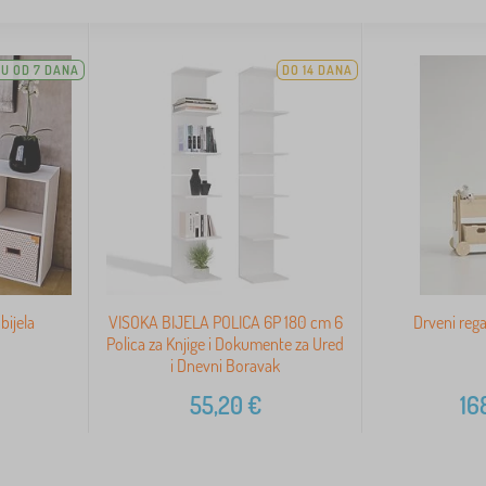
U OD 7 DANA
DO 14 DANA
bijela
VISOKA BIJELA POLICA 6P 180 cm 6
Drveni rega
Polica za Knjige i Dokumente za Ured
i Dnevni Boravak
55,20
€
16