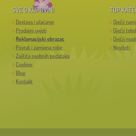
SVE O KUPOVINI
TOP KATE
Dostava i plaćanje
Dječji nam
Prodajni uvjeti
Dječji teks
Reklamacijski obrazac
Dječji mad
Povrat i zamjena robe
Noviteti
Zaštita osobnih podataka
Cookies
Blog
Kontakt