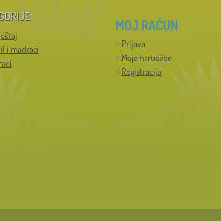
GORIJE
MOJ RAČUN
ještaj
Prijava
til i madraci
Moje narudžbe
raci
Registracija