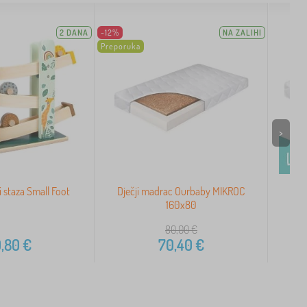
2 DANA
-12%
NA ZALIHI
Preporuka
>
i staza Small Foot
Dječji madrac Ourbaby MIKROC
M
160x80
80,00
€
,80
€
70,40
€