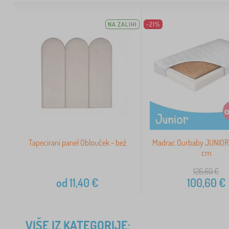
NA ZALIHI
-21%
Tapecirani panel Oblouček - bež
Madrac Ourbaby JUNIOR
cm
126,60
€
od
11,40
€
100,60
€
VIŠE IZ KATEGORIJE: