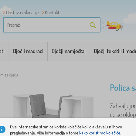
Dostava i plaćanje
Kontakt
eti
Dječji madraci
Dječji namještaj
Dječji tekstili i mad
lom za djecu
Polica 
Zahvaljuju
će se uklopi
služiti kao
Ove internetske stranice koriste kolačiće koji olakšavaju njihovo
pregledavanje. Više informacija o tome
kako koristimo kolačiće.