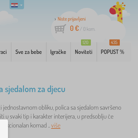
Niste prijavljeni
0 €
/
0
kom.
120
435
raci
Sve za bebe
Igračke
Noviteti
POPUST %
sa sjedalom za djecu
ći jednostavnom obliku, polica sa sjedalom savršeno
ti u svaki tip i karakter interijera, u predsoblju će
 funkcionalan komad ..
više