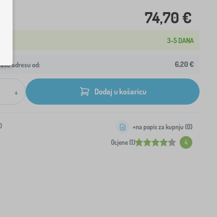
74,70 €
3-5 DANA
6,20 €
ašu adresu od:
+
Dodaj u košaricu
0
+na popis za kupnju (
0
)
Ocjene (1)
4