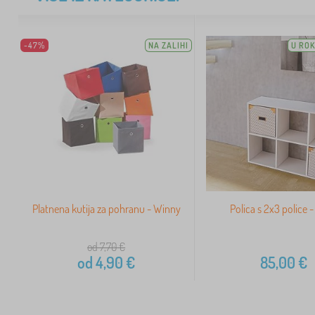
-47%
NA ZALIHI
U ROK
Platnena kutija za pohranu - Winny
Polica s 2x3 police - 
od 7,70
€
od
4,90
€
85,00
€