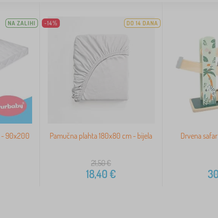
NA ZALIHI
-14%
DO 14 DANA
 - 90x200
Pamučna plahta 180x80 cm - bijela
Drvena safar
21,50
€
18,40
€
30