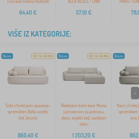
ružičasta tiskana 150x200
ALEX BIJELI / CRNI
HRAST SON
64,40
€
57,10
€
78,
VIŠE IZ KATEGORIJE:
Novo
DO 14 DANA
Novo
DO 14 DANA
Novo
>
Sofa s funkcijom spavanja i
Rasklopivi kutni kauč Mossa
Kauč s funkci
spremištem Bella svijetlo
s prostorom za pohranu,
spremištem 
bež, boucle
desni, svijetlo bež, zaobljeni
siva,
oblici
860,40
€
1 203,20
€
862