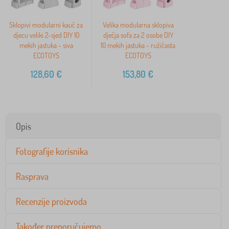
Sklopivi modularni kauč za
Velika modularna sklopiva
djecu veliki 2-sjed DIY 10
dječja sofa za 2 osobe DIY
mekih jastuka - siva
10 mekih jastuka - ružičasta
ECOTOYS
ECOTOYS
128,60
€
153,80
€
Opis
Fotografije korisnika
Rasprava
Recenzije proizvoda
Također preporučujemo