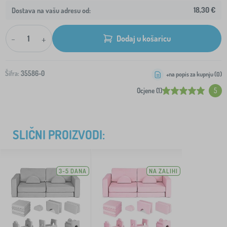
18,30 €
Dostava na vašu adresu od:
-
+
Dodaj u košaricu
Šifra:
35586-0
+na popis za kupnju (
0
)
Ocjene (1)
5
SLIČNI PROIZVODI:
3-5 DANA
NA ZALIHI