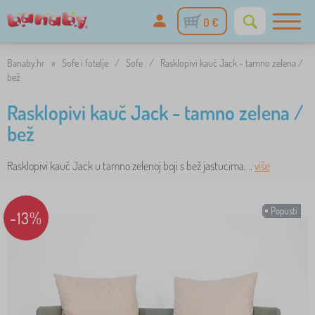
0 €
Banaby.hr
»
Sofe i fotelje
/
Sofe
/
Rasklopivi kauč Jack - tamno zelena /
bež
Rasklopivi kauč Jack - tamno zelena /
bež
Rasklopivi kauč Jack u tamno zelenoj boji s bež jastucima. ..
više
Popusti
-13%