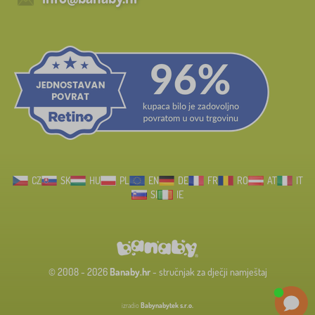
CZ
SK
HU
PL
EN
DE
FR
RO
AT
IT
SI
IE
© 2008 - 2026
Banaby.hr
- stručnjak za dječji namještaj
izradio
Babynabytek s.r.o.