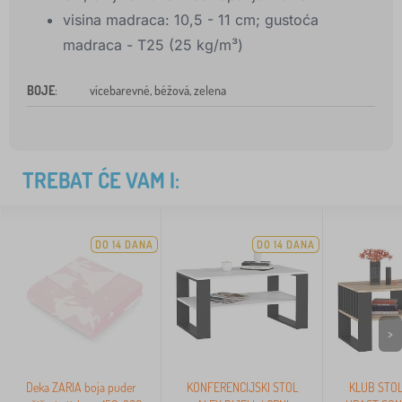
visina madraca: 10,5 - 11 cm; gustoća
madraca - T25 (25 kg/m³)
BOJE
:
vícebarevné, béžová, zelena
TREBAT ĆE VAM I:
DO 14 DANA
DO 14 DANA
>
Deka ZARIA boja puder
KONFERENCIJSKI STOL
KLUB STO