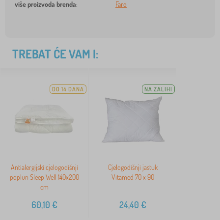
više proizvoda brenda
:
Faro
TREBAT ĆE VAM I:
DO 14 DANA
NA ZALIHI
Antialergijski cjelogodišnji
Cjelogodišnji jastuk
poplun Sleep Well 140x200
Vitamed 70 x 90
cm
60,10
€
24,40
€