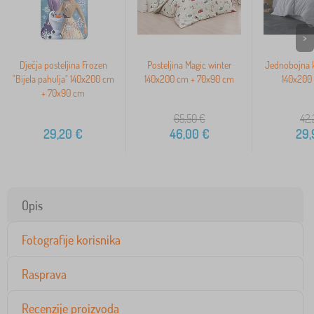
>
Dječja posteljina Frozen
Posteljina Magic winter
Jednobojna k
"Bijela pahulja" 140x200 cm
140x200 cm + 70x90 cm
140x200 
+ 70x90 cm
65,50
€
42,
29,20
€
46,00
€
29,
Opis
Fotografije korisnika
Rasprava
Recenzije proizvoda