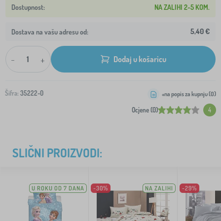
NA ZALIHI 2-5 KOM.
5,40 €
Dostava na vašu adresu od:
-
+
Dodaj u košaricu
Šifra:
35222-0
+na popis za kupnju (
0
)
Ocjene (0)
4
SLIČNI PROIZVODI:
U ROKU OD 7 DANA
-30%
NA ZALIHI
-29%