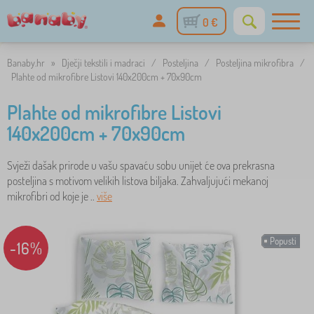
0 €
Banaby.hr
»
Dječji tekstili i madraci
/
Posteljina
/
Posteljina mikrofibra
/
Plahte od mikrofibre Listovi 140x200cm + 70x90cm
Plahte od mikrofibre Listovi
140x200cm + 70x90cm
Svježi dašak prirode u vašu spavaću sobu unijet će ova prekrasna
posteljina s motivom velikih listova biljaka. Zahvaljujući mekanoj
mikrofibri od koje je ..
više
Popusti
-16%