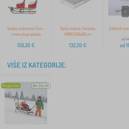
>
Sanjke za blizance Duo -
Dječji madrac Ourbaby
Zaštitnik ma
crvena boja sjedala
HR90 200x90 cm
od 1
158,30
€
132,20
€
od
11
VIŠE IZ KATEGORIJE:
Preporuka
NA ZALIHI