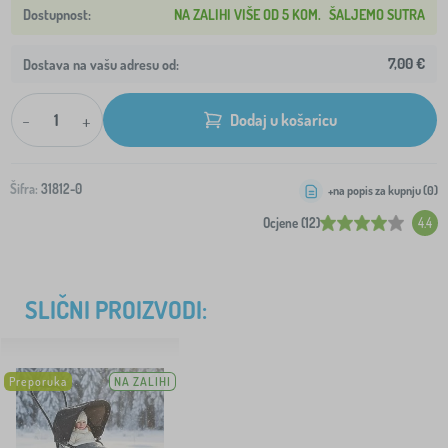
NA ZALIHI VIŠE OD 5 KOM.
ŠALJEMO SUTRA
7,00 €
Dostava na vašu adresu od:
-
+
Dodaj u košaricu
Šifra:
31812-0
+na popis za kupnju (
0
)
Ocjene (12)
4.4
SLIČNI PROIZVODI:
Preporuka
NA ZALIHI