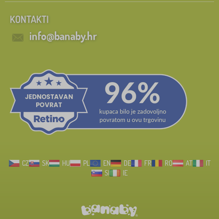
KONTAKTI
info@banaby.hr
CZ
SK
HU
PL
EN
DE
FR
RO
AT
IT
SI
IE