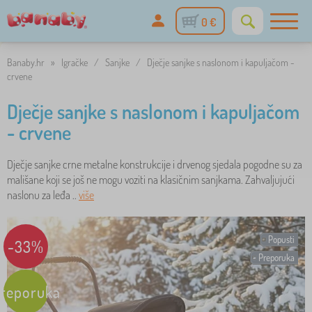
0 €
Banaby.hr
»
Igračke
/
Sanjke
/
Dječje sanjke s naslonom i kapuljačom -
crvene
Dječje sanjke s naslonom i kapuljačom
- crvene
Dječje sanjke crne metalne konstrukcije i drvenog sjedala pogodne su za
mališane koji se još ne mogu voziti na klasičnim sanjkama. Zahvaljujući
naslonu za leđa ..
više
Popusti
-33%
Preporuka
reporuka