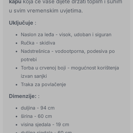
kapu
koja će vaše dijete držati toplim i suhim
u svim vremenskim uvjetima.
Uključuje
:
Naslon za leđa - visok, udoban i siguran
Ručka - skidiva
Nadstrešnica - vodootporna, podesiva po
potrebi
Torba u crvenoj boji - mogućnost korištenja
izvan sanjki
Traka za povlačenje
Dimenzije:
:
duljina - 94 cm
širina - 60 cm
visina sjedala - 19 cm
duljina sjedala - 60 cm