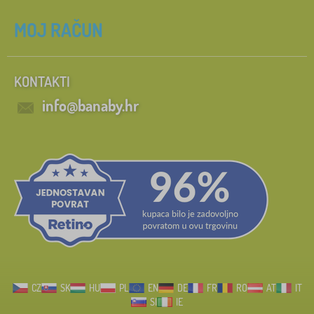
MOJ RAČUN
KONTAKTI
info@banaby.hr
CZ
SK
HU
PL
EN
DE
FR
RO
AT
IT
SI
IE