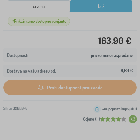
crvena
bež
Prikaži samo dostupne varijante
163,90 €
privremeno rasprodano
9,60 €
Dostava na vašu adresu od:
Prati dostupnost proizvoda
Šifra:
32689-0
+na popis za kupnju (
0
)
Ocjene (11)
4.3