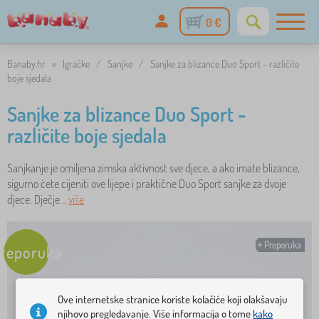
0 €
Banaby.hr
»
Igračke
/
Sanjke
/
Sanjke za blizance Duo Sport - različite
boje sjedala
Sanjke za blizance Duo Sport -
različite boje sjedala
Sanjkanje je omiljena zimska aktivnost sve djece, a ako imate blizance,
sigurno ćete cijeniti ove lijepe i praktične Duo Sport sanjke za dvoje
djece. Dječje ..
više
Preporuka
reporuka
Ove internetske stranice koriste kolačiće koji olakšavaju
njihovo pregledavanje. Više informacija o tome
kako