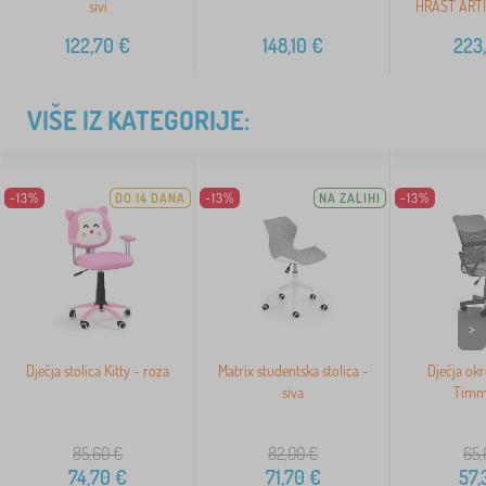
sivi
HRAST ARTI
122,70
€
148,10
€
223
VIŠE IZ KATEGORIJE:
-13%
DO 14 DANA
-13%
NA ZALIHI
-13%
>
Dječja stolica Kitty - roza
Matrix studentska stolica -
Dječja okr
siva
Timm
85,60
€
82,00
€
65,
74,70
€
71,70
€
57,