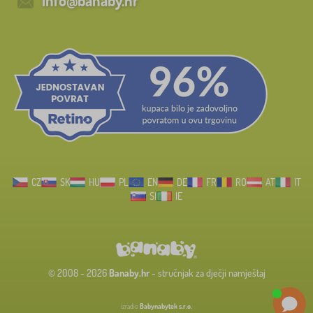
info@banaby.hr
CZ
SK
HU
PL
EN
DE
FR
RO
AT
IT
SI
IE
© 2008 - 2026
Banaby.hr
- stručnjak za dječji namještaj
izradio
Babynabytek s.r.o.