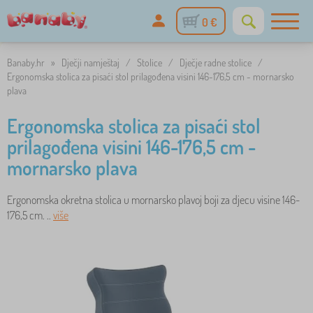
0 €
Banaby.hr
»
Dječji namještaj
/
Stolice
/
Dječje radne stolice
/
Ergonomska stolica za pisaći stol prilagođena visini 146-176,5 cm - mornarsko
plava
Ergonomska stolica za pisaći stol
prilagođena visini 146-176,5 cm -
mornarsko plava
Ergonomska okretna stolica u mornarsko plavoj boji za djecu visine 146-
176,5 cm. ..
više