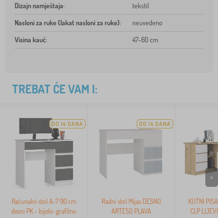
Dizajn namještaja
:
tekstil
Nasloni za ruke (lakat nasloni za ruke)
:
neuvedeno
Visina kauč
:
47-60 cm
TREBAT ĆE VAM I:
DO 14 DANA
DO 14 DANA
>
Računalni stol A-7 90 cm
Radni stol Mijas DESNO
KUTNI PISA
desni PK - bijelo-grafitno
ARTESO PLAVA
CLP LIJEV