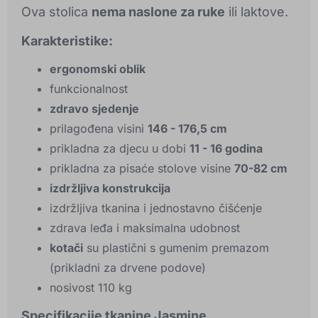
Ova stolica
nema naslone za ruke
ili laktove.
Karakteristike:
ergonomski oblik
funkcionalnost
zdravo sjedenje
prilagođena visini
146 - 176,5 cm
prikladna za djecu u dobi
11 - 16 godina
prikladna za pisaće stolove visine
70-82 cm
izdržljiva konstrukcija
izdržljiva tkanina i jednostavno čišćenje
zdrava leđa i maksimalna udobnost
kotači
su plastični s gumenim premazom
(prikladni za drvene podove)
nosivost 110 kg
Specifikacije tkanine Jasmine