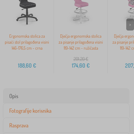
>
Ergonomska stolica za
Dječja ergonomska stolica
Dječja ergon
pisaći stol prilagođena visini
za pisanje prilagođena visini
za pisanje pri
146-176,5 cm - crna
119-142 cm - ružičasta
119-142 c
201,20
€
188,60
€
174,60
€
207
Opis
Fotografije korisnika
Rasprava