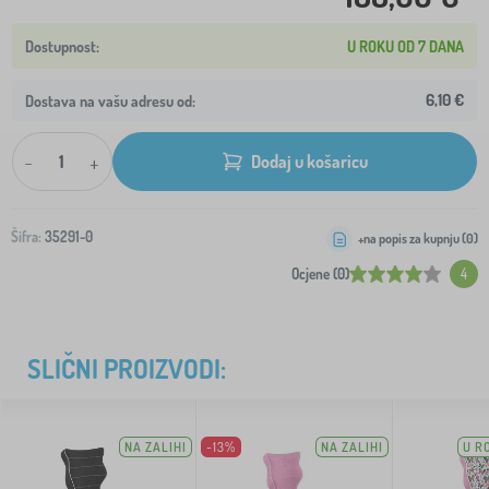
U ROKU OD 7 DANA
6,10 €
Dostava na vašu adresu od:
-
+
Dodaj u košaricu
Šifra:
35291-0
+na popis za kupnju (
0
)
Ocjene (0)
4
SLIČNI PROIZVODI:
NA ZALIHI
-13%
NA ZALIHI
U R