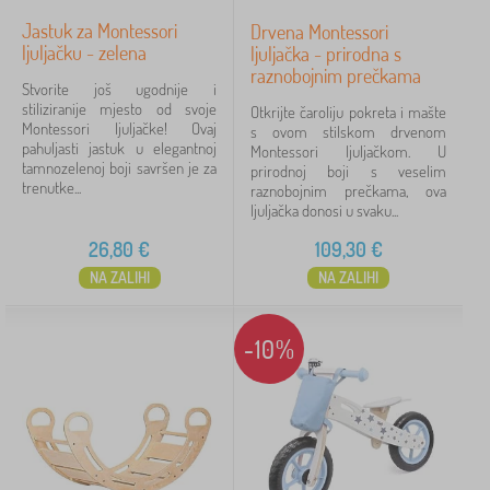
Jastuk za Montessori
Drvena Montessori
ljuljačku - zelena
ljuljačka - prirodna s
raznobojnim prečkama
Stvorite još ugodnije i
stiliziranije mjesto od svoje
Otkrijte čaroliju pokreta i mašte
Montessori ljuljačke! Ovaj
s ovom stilskom drvenom
pahuljasti jastuk u elegantnoj
Montessori ljuljačkom. U
tamnozelenoj boji savršen je za
prirodnoj boji s veselim
trenutke...
raznobojnim prečkama, ova
ljuljačka donosi u svaku...
26,80
€
109,30
€
NA ZALIHI
NA ZALIHI
-10%