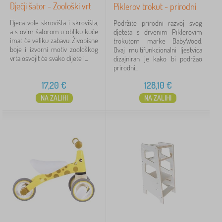
Dječji šator - Zoološki vrt
Piklerov trokut - prirodni
Djeca vole skrovišta i skrovišta,
Podržite prirodni razvoj svog
a s ovim šatorom u obliku kuće
djeteta s drvenim Piklerovim
imat će veliku zabavu. Živopisne
trokutom marke BabyWood.
boje i izvorni motiv zoološkog
Ovaj multifunkcionalni ljestvica
vrta osvojit će svako dijete i...
dizajniran je kako bi podržao
prirodni...
17,20
€
128,10
€
NA ZALIHI
NA ZALIHI