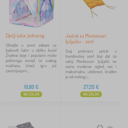
Dječji šator jednorog
Jastuk za Montessori
ljuljačku - senf
Uživajte u puno zabave uz
bajkoviti šator u obliku kuće!
Ovaj prekrasni jastuk u
Živahne boje i popularni motiv
trendovskoj senf boji dat će
jednoroga osvojit će svakog
vašoj Montessori ljuljački ne
mališana, čineći igru još
samo moderan izgled, već i
zanimljivijom....
maksimalnu udobnost. Izrađen
je od mekog i...
18,80
€
27,20
€
NA ZALIHI
NA ZALIHI