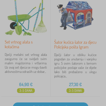
Set vrtnog alata s
Šator kućica šator za djecu
kotačima
Policijska pošta Igram
Dječji metalni set vrtnog alata
Dječji šator u obliku kućice
zasigurno će se svidjeti svim
pogodan za unutarnju i vanjsku
malim majstorima i vrtlarima.
igru. S ovim šatorom s temom
Uz ovaj set djeca se mogu baviti
policijske postaje vaše će dijete
aktivnostima odraslih uz dobar...
lako biti prebačeno u ulogu
policajca...
64,90
€
27,30
€
3-5 DANA
3-5 DANA