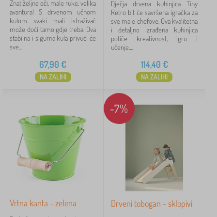
Znatiželjne oči, male ruke, velika
Dječja drvena kuhinjica Tiny
avantura! S drvenom učnom
Retro bit će savršena igračka za
kulom svaki mali istraživač
sve male chefove. Ova kvalitetna
može doći tamo gdje treba. Ova
i detaljno izrađena kuhinjica
stabilna i sigurna kula privući će
potiče kreativnost, igru i
sve...
učenje....
67,90
€
114,40
€
NA ZALIHI
NA ZALIHI
-7%
Vrtna kanta - zelena
Drveni tobogan - sklopivi