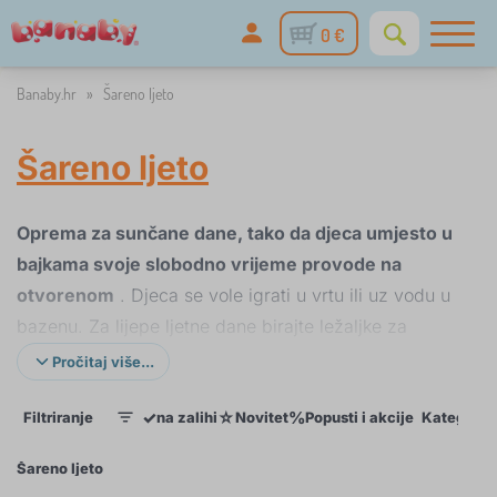
0 €
Banaby.hr
»
Šareno ljeto
Šareno ljeto
Oprema za sunčane dane, tako da djeca umjesto u
bajkama svoje slobodno vrijeme provode na
otvorenom
. Djeca se vole igrati u vrtu ili uz vodu u
bazenu. Za lijepe ljetne dane birajte ležaljke za
plažu, igračke za vodu na napuhavanje ili bazene za
Pročitaj više...
djecu i bazene.
✓
☆
%
Filtriranje
na zalihi
Novitet
Popusti i akcije
Kategorije
1
Umjesto pješčane plaže odaberite odgovarajući
pješčanik i ne zaboravite lopate, grablje ili drugi
Šareno ljeto