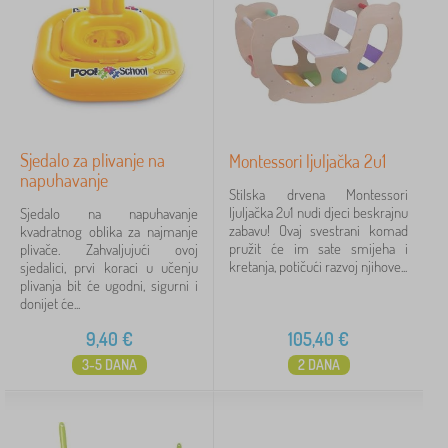
Sjedalo za plivanje na
Montessori ljuljačka 2u1
napuhavanje
Stilska drvena Montessori
ljuljačka 2u1 nudi djeci beskrajnu
Sjedalo na napuhavanje
zabavu! Ovaj svestrani komad
kvadratnog oblika za najmanje
pružit će im sate smijeha i
plivače. Zahvaljujući ovoj
kretanja, potičući razvoj njihove...
sjedalici, prvi koraci u učenju
plivanja bit će ugodni, sigurni i
donijet će...
9,40
€
105,40
€
3-5 DANA
2 DANA