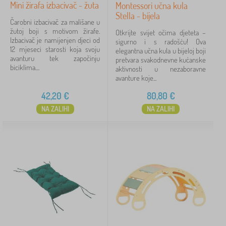
Mini žirafa izbacivač - žuta
Montessori učna kula
Stella - bijela
Čarobni izbacivač za mališane u
žutoj boji s motivom žirafe.
Otkrijte svijet očima djeteta –
Izbacivač je namijenjen djeci od
sigurno i s radošću! Ova
12 mjeseci starosti koja svoju
elegantna učna kula u bijeloj boji
avanturu tek započinju
pretvara svakodnevne kućanske
biciklima....
aktivnosti u nezaboravne
avanture koje...
42,20
€
80,80
€
NA ZALIHI
NA ZALIHI