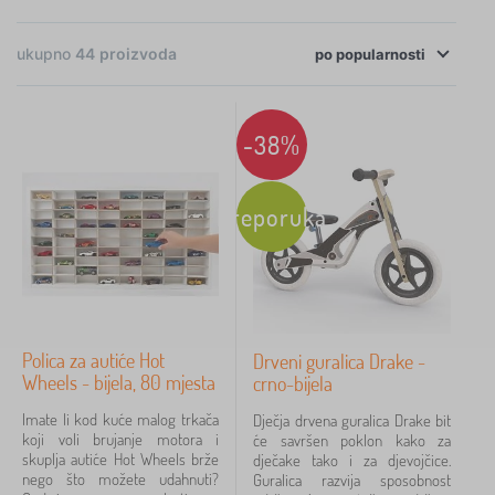
vrtlarski alat.
×
FILTRIRANJE
ukupno
44
proizvoda
Oni koji ljeti ne vole vodu ili pijesak mogu cijeniti
po
popularnosti
izbacivače izgrađene na otvorenom terenu. Bez
Kategorije
zidova, samo svjež zrak i vjetar oko ušiju.
-38%
Pustite djecu iz soba i priuštite im šareno ljeto
M
›
Preporuka
11
puno doživljaja
. Blagdanske avanture s
o
n
odgovarajućom opremom zauvijek će zadržati djecu
I
›
t
8
g
u sjećanju.
e
r
I
s
›
a
8
g
s
č
r
o
I
k
›
Polica za autiće Hot
a
3
Drveni guralica Drake -
r
g
e
č
Wheels - bijela, 80 mjesta
i
crno-bijela
r
>
M
k
>
›
a
3
I
o
e
Imate li kod kuće malog trkača
Dječja drvena guralica Drake bit
M
č
g
n
>
koji voli brujanje motora i
će savršen poklon kako za
o
M
k
r
›
t
3
T
skuplja autiće Hot Wheels brže
dječake tako i za djevojčice.
n
o
e
a
e
e
nego što možete udahnuti?
Guralica razvija sposobnost
t
n
>
č