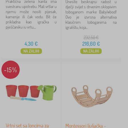
Praktična zelena kanta ima
Unesite beskrajnu radost u
svestranu upotrebu. Mali vrtlar u
dječji svijet s drvenim sklopivim
njemu može nositi pijesak,
toboganom marke BabyWood!
kamenje ili čak vodu. Bit će
Ovo je izvrsna alternativa
prikladna kao igračka u
klasičnim toboganima na
pješčaniku iu vrtu,...
igralištu, koja...
232,50
€
4,30
€
216,60
€
NA ZALIHI
NA ZALIHI
-15%
Vrtni set sa loncima za
Montessori ljuljačka -