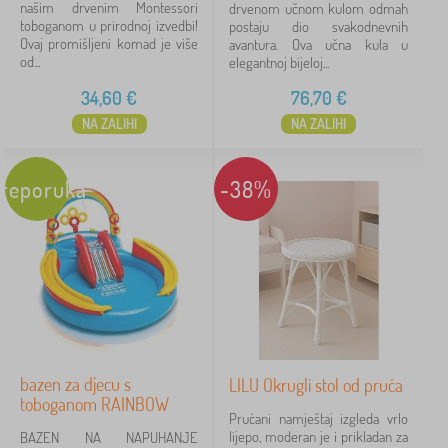
o
našim drvenim Montessori
drvenom učnom kulom odmah
Popusti
451
m
toboganom u prirodnoj izvedbi!
postaju dio svakodnevnih
a
Ovaj promišljeni komad je više
avantura. Ova učna kula u
g
od...
elegantnoj bijeloj...
Novitet
121
a
l
34,60
€
76,70
€
Preporuka
59
a
NA ZALIHI
NA ZALIHI
reporuka
-38%
FILTRIRAJ
bazen za djecu s
LILU Okrugli stol od pruća
toboganom RAINBOW
Prućani namještaj izgleda vrlo
lijepo, moderan je i prikladan za
BAZEN NA NAPUHANJE