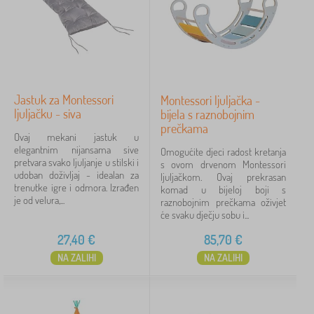
Jastuk za Montessori
Montessori ljuljačka -
ljuljačku - siva
bijela s raznobojnim
prečkama
Ovaj mekani jastuk u
elegantnim nijansama sive
Omogućite djeci radost kretanja
pretvara svako ljuljanje u stilski i
s ovom drvenom Montessori
udoban doživljaj - idealan za
ljuljačkom. Ovaj prekrasan
trenutke igre i odmora. Izrađen
komad u bijeloj boji s
je od velura,...
raznobojnim prečkama oživjet
će svaku dječju sobu i...
27,40
€
85,70
€
NA ZALIHI
NA ZALIHI