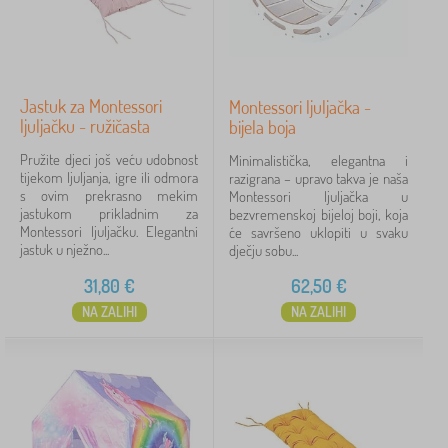
Jastuk za Montessori
Montessori ljuljačka -
ljuljačku - ružičasta
bijela boja
Pružite djeci još veću udobnost
Minimalistička, elegantna i
tijekom ljuljanja, igre ili odmora
razigrana – upravo takva je naša
s ovim prekrasno mekim
Montessori ljuljačka u
jastukom prikladnim za
bezvremenskoj bijeloj boji, koja
Montessori ljuljačku. Elegantni
će savršeno uklopiti u svaku
jastuk u nježno...
dječju sobu...
31,80
€
62,50
€
NA ZALIHI
NA ZALIHI