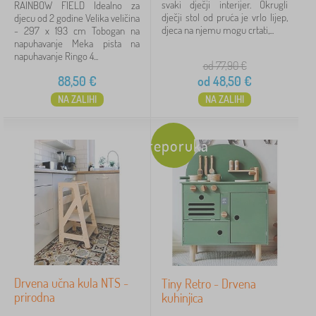
svaki dječji interijer. Okrugli
RAINBOW FIELD Idealno za
dječji stol od pruća je vrlo lijep,
djecu od 2 godine Velika veličina
djeca na njemu mogu crtati,...
- 297 x 193 cm Tobogan na
napuhavanje Meka pista na
napuhavanje Ringo 4...
od 77,90
€
88,50
€
od
48,50
€
NA ZALIHI
NA ZALIHI
Preporuka
Drvena učna kula NTS -
Tiny Retro - Drvena
prirodna
kuhinjica