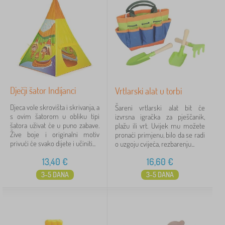
Dječji šator Indijanci
Vrtlarski alat u torbi
Djeca vole skrovišta i skrivanja, a
Šareni vrtlarski alat bit će
s ovim šatorom u obliku tipi
izvrsna igračka za pješčanik,
šatora uživat će u puno zabave.
plažu ili vrt. Uvijek mu možete
Žive boje i originalni motiv
pronaći primjenu, bilo da se radi
privući će svako dijete i učiniti...
o uzgoju cvijeća, rezbarenju...
13,40
€
16,60
€
3-5 DANA
3-5 DANA