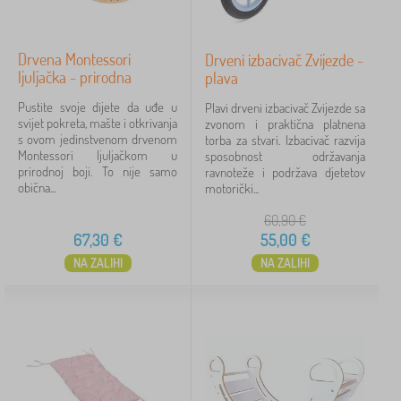
Drvena Montessori
Drveni izbacivač Zvijezde -
ljuljačka - prirodna
plava
Pustite svoje dijete da uđe u
Plavi drveni izbacivač Zvijezde sa
svijet pokreta, mašte i otkrivanja
zvonom i praktična platnena
s ovom jedinstvenom drvenom
torba za stvari. Izbacivač razvija
Montessori ljuljačkom u
sposobnost održavanja
prirodnoj boji. To nije samo
ravnoteže i podržava djetetov
obična...
motorički...
60,90
€
67,30
€
55,00
€
NA ZALIHI
NA ZALIHI