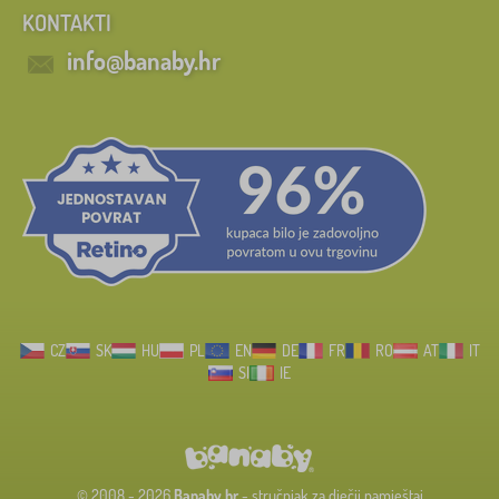
KONTAKTI
info@banaby.hr
CZ
SK
HU
PL
EN
DE
FR
RO
AT
IT
SI
IE
© 2008 - 2026
Banaby.hr
- stručnjak za dječji namještaj