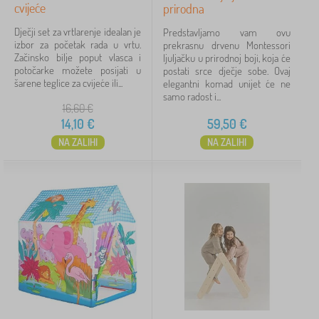
cvijeće
prirodna
Dječji set za vrtlarenje idealan je
Predstavljamo vam ovu
izbor za početak rada u vrtu.
prekrasnu drvenu Montessori
Začinsko bilje poput vlasca i
ljuljačku u prirodnoj boji, koja će
potočarke možete posijati u
postati srce dječje sobe. Ovaj
šarene teglice za cvijeće ili...
elegantni komad unijet će ne
samo radost i...
16,60
€
14,10
€
59,50
€
NA ZALIHI
NA ZALIHI