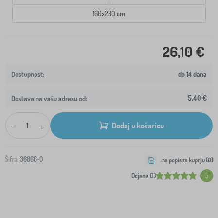
160x230 cm
26,10 €
do 14 dana
5,40 €
Dostava na vašu adresu od:
-
+
Dodaj u košaricu
Šifra:
36866-0
+na popis za kupnju (
0
)
Ocjene (1)
5