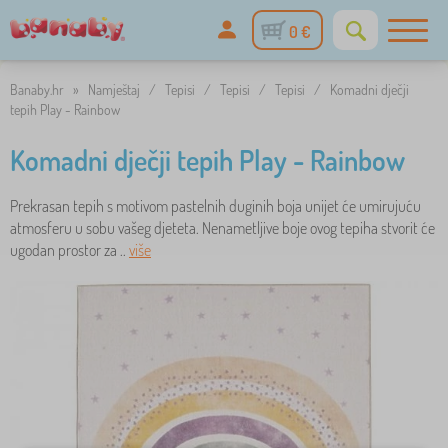
0 €
Banaby.hr
»
Namještaj
/
Tepisi
/
Tepisi
/
Tepisi
/
Komadni dječji
tepih Play - Rainbow
Komadni dječji tepih Play - Rainbow
Prekrasan tepih s motivom pastelnih duginih boja unijet će umirujuću
atmosferu u sobu vašeg djeteta. Nenametljive boje ovog tepiha stvorit će
ugodan prostor za ..
više