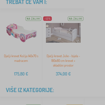
TREBAT ĆE VAM I:
NA ZALIHI
-12%
NA ZALIHI
Dječji krevet Kočija 140x70 s
Dječji krevet Julie - bijela -
madracem
180x80 cm krevet +
skladišni prostor
175,80
€
374,00
€
VIŠE IZ KATEGORIJE: