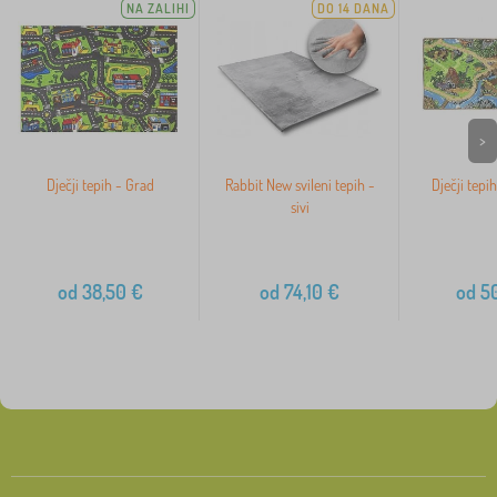
NA ZALIHI
DO 14 DANA
>
Dječji tepih - Grad
Rabbit New svileni tepih -
Dječji tepi
sivi
od
38,50
€
od
74,10
€
od
50