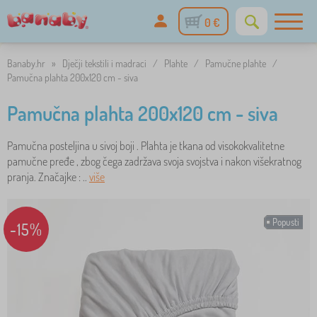
0 €
Banaby.hr
»
Dječji tekstili i madraci
/
Plahte
/
Pamučne plahte
/
Pamučna plahta 200x120 cm - siva
Pamučna plahta 200x120 cm - siva
Pamučna posteljina u sivoj boji . Plahta je tkana od visokokvalitetne
pamučne pređe , zbog čega zadržava svoja svojstva i nakon višekratnog
pranja. Značajke : ..
više
Popusti
-15%