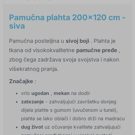
Pamučna plahta 200x120 cm -
siva
Pamučna posteljina u
sivoj boji
. Plahta je
tkana od visokokvalitetne
pamučne pređe
,
zbog čega zadržava svoja svojstva i nakon
višekratnog pranja.
Značajke
:
vrlo
ugodan
,
mekan
na dodir
zatezanje
- zahvaljujući završetku donjeg
dijela plahte s gumom (uvučenom u tunel),
plahta se lako oblači i dobro drži na madracu
dug život
uz očuvanje kvalitete zahvaljujući