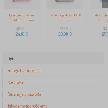
>
Pamučna posteljina
Pamučna plahta 200x90
Plahta od fr
200x120 cm - roza
cm - siva
cm - svij
28,20
€
23,70
€
30,
24,10
€
20,30
€
25,
Opis
Fotografije korisnika
Rasprava
Recenzije proizvoda
Također preporučujemo