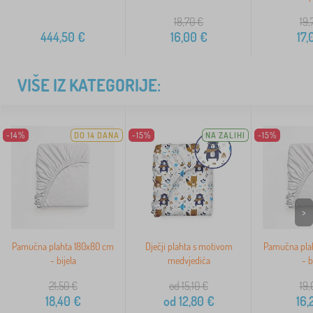
18,70
€
19,
444,50
€
16,00
€
17,
VIŠE IZ KATEGORIJE:
-14%
DO 14 DANA
-15%
NA ZALIHI
-15%
>
Pamučna plahta 180x80 cm
Dječji plahta s motivom
Pamučna pla
- bijela
medvjedića
- b
21,50
€
od 15,10
€
19,
18,40
€
od
12,80
€
16,