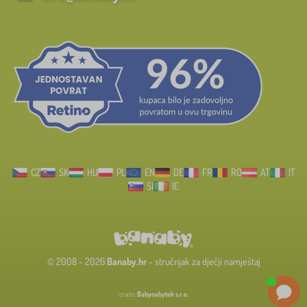
CZ
SK
HU
PL
EN
DE
FR
RO
AT
IT
SI
IE
© 2008 - 2026
Banaby.hr
- stručnjak za dječji namještaj
izradio
Babynabytek s.r.o.