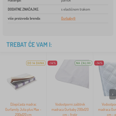
Materijal
:
pamuk
DODATNE ZNAČAJKE
:
s elastičnom trakom
više proizvoda brenda
:
Ourbaby®
TREBAT ĆE VAM I:
DO 14 DANA
-14%
NA ZALIHI
-14%
>
Džepičasta madrac
Vodootporni zaštitnik
Vodootporn
Ourfamily Julia plus Max -
madraca Ourbaby 200x120
madraca Our
200x120 cm
cm - frotir
cm - p