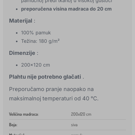
pamučnoj pređi tkanoj u visokoj gustoći
preporučena visina madraca do 20 cm
Materijal
:
100% pamuk
Težina: 180 g/m²
Dimenzije
:
200x120 cm
Plahtu nije potrebno glačati
.
Preporučamo pranje naopako na
maksimalnoj temperaturi od 40 °C.
Veličina madraca
:
200x120 cm
Boja
:
siva