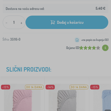
5,40 €
Dostava na vašu adresu od:
-
+
Dodaj u košaricu
Šifra:
35116-0
+na popis za kupnju (
0
)
Ocjene (0)
4
SLIČNI PROIZVODI:
-15%
DO 14 DANA
-14%
DO 14 DANA
-15%