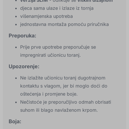
verzija SLIM
- odlikuje se
vitkim dizajnom
djeca sama ulaze i izlaze iz tornja
višenamjenska upotreba
jednostavna montaža pomoću priručnika
Preporuka:
Prije prve upotrebe preporučuje se
impregnirati učionicu toranj.
Upozorenje:
Ne izlažite učionicu toranj dugotrajnom
kontaktu s vlagom, jer bi moglo doći do
oštećenja i promjene boje.
Nečistoće je preporučljivo odmah obrisati
suhom ili blago navlaženom krpom.
Boja: