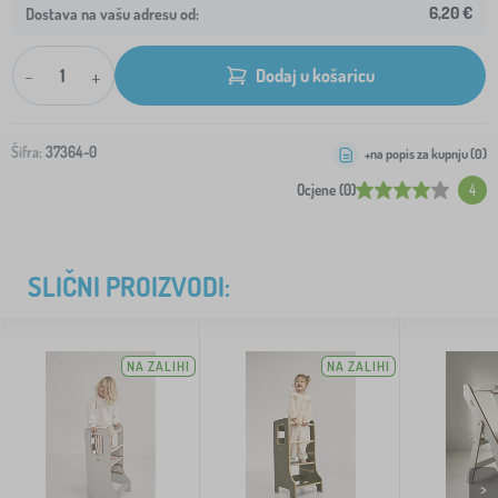
6,20 €
Dostava na vašu adresu od:
-
+
Dodaj u košaricu
Šifra:
37364-0
+na popis za kupnju (
0
)
Ocjene (0)
4
SLIČNI PROIZVODI:
NA ZALIHI
NA ZALIHI
>