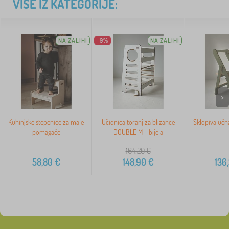
VIŠE IZ KATEGORIJE:
NA ZALIHI
-9%
NA ZALIHI
>
Kuhinjske stepenice za male
Učionica toranj za blizance
Sklopiva učna
pomagače
DOUBLE M - bijela
164,20
€
58,80
€
148,90
€
136