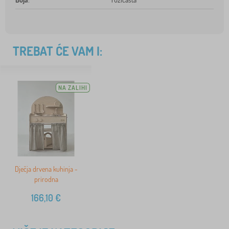
TREBAT ĆE VAM I:
NA ZALIHI
Dječja drvena kuhinja -
prirodna
166,10
€