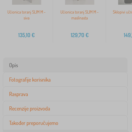
Učionica toranj SLIM M -
Učionica toranj SLIM M -
Sklopivi učni
siva
maslinasta
135,10
€
129,70
€
149
Opis
Fotografije korisnika
Rasprava
Recenzije proizvoda
Također preporučujemo