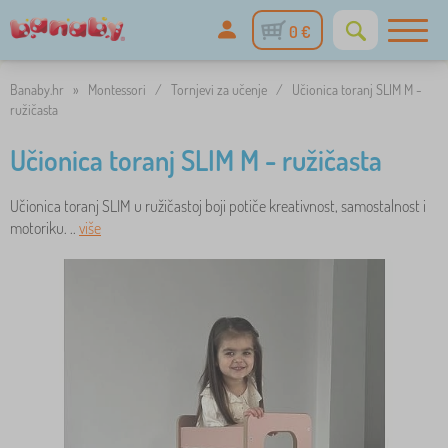
0 €
Banaby.hr
»
Montessori
/
Tornjevi za učenje
/
Učionica toranj SLIM M -
ružičasta
Učionica toranj SLIM M - ružičasta
Učionica toranj SLIM u ružičastoj boji potiče kreativnost, samostalnost i
motoriku. ..
više