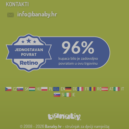
KONTAKTI
info@banaby.hr
CZ
SK
HU
PL
EN
DE
FR
RO
AT
IT
SI
IE
© 2008 - 2026
Banaby.hr
- stručnjak za dječji namještaj