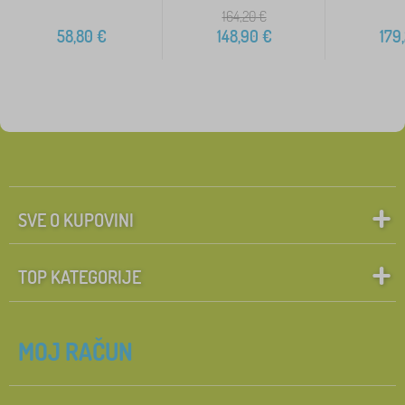
164,20
€
58,80
€
148,90
€
179
SVE O KUPOVINI
TOP KATEGORIJE
MOJ RAČUN