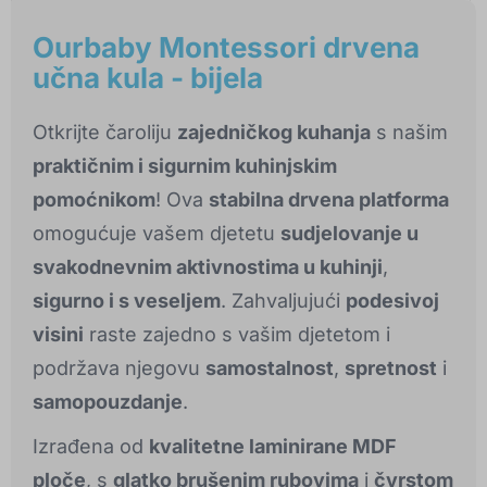
Ourbaby Montessori drvena
učna kula - bijela
Otkrijte čaroliju
zajedničkog kuhanja
s našim
praktičnim i sigurnim kuhinjskim
pomoćnikom
! Ova
stabilna drvena platforma
omogućuje vašem djetetu
sudjelovanje u
svakodnevnim aktivnostima u kuhinji
,
sigurno i s veseljem
. Zahvaljujući
podesivoj
visini
raste zajedno s vašim djetetom i
podržava njegovu
samostalnost
,
spretnost
i
samopouzdanje
.
Izrađena od
kvalitetne laminirane MDF
ploče
, s
glatko brušenim rubovima
i
čvrstom