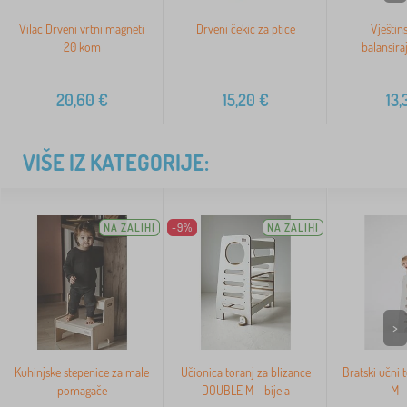
Vilac Drveni vrtni magneti
Drveni čekić za ptice
Vještins
20 kom
balansira
20,60
€
15,20
€
13,
VIŠE IZ KATEGORIJE:
NA ZALIHI
-9%
NA ZALIHI
>
Kuhinjske stepenice za male
Učionica toranj za blizance
Bratski učni
pomagače
DOUBLE M - bijela
M -