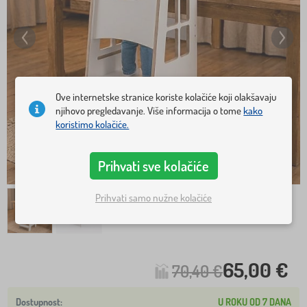
Ove internetske stranice koriste kolačiće koji olakšavaju
njihovo pregledavanje. Više informacija o tome
kako
koristimo kolačiće.
Prihvati sve kolačiće
Prihvati samo nužne kolačiće
65,00 €
70,40 €
U ROKU OD 7 DANA