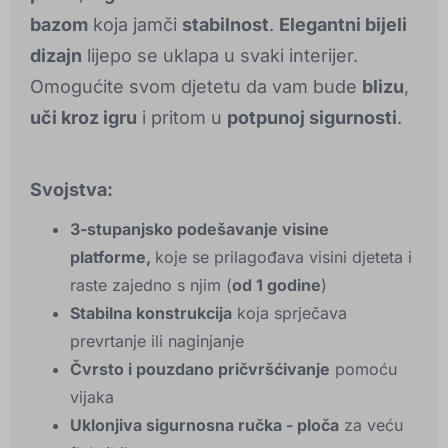
bazom
koja jamči
stabilnost
.
Elegantni bijeli
dizajn
lijepo se uklapa u svaki interijer.
Omogućite svom djetetu da vam bude
blizu
,
uči kroz igru
i pritom u
potpunoj sigurnosti
.
Svojstva:
3-stupanjsko podešavanje visine
platforme,
koje se prilagođava visini djeteta i
raste zajedno s njim (
od 1 godine
)
Stabilna konstrukcija
koja sprječava
prevrtanje ili naginjanje
Čvrsto i pouzdano pričvršćivanje
pomoću
vijaka
Uklonjiva sigurnosna ručka - ploča
za veću