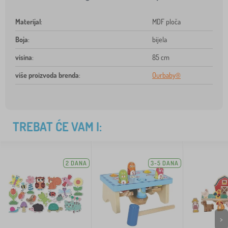
Materijal
:
MDF ploča
Boja
:
bijela
visina
:
85 cm
više proizvoda brenda
:
Ourbaby®
TREBAT ĆE VAM I:
2 DANA
3-5 DANA
>