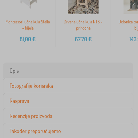
>
Montessori učna kula Stella
Drvena učna kula NTS -
Učionica to
- bijela
prirodna
bi
81,00
€
67,70
€
143
Opis
Fotografije korisnika
Rasprava
Recenzije proizvoda
Također preporučujemo