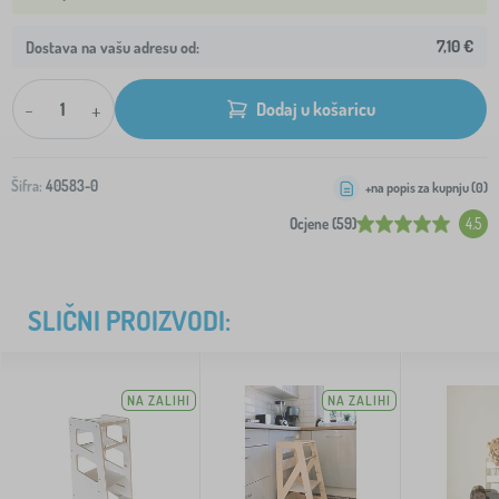
7,10 €
Dostava na vašu adresu od:
-
+
Dodaj u košaricu
Šifra:
40583-0
+na popis za kupnju (
0
)
Ocjene (59)
4.5
SLIČNI PROIZVODI:
NA ZALIHI
NA ZALIHI