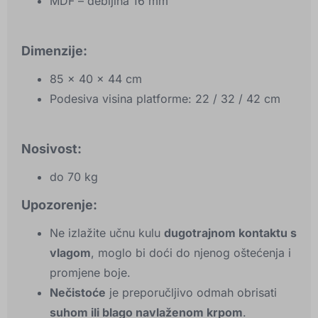
MDF – debljina 16 mm
Dimenzije:
85 × 40 × 44 cm
Podesiva visina platforme: 22 / 32 / 42 cm
Nosivost:
do 70 kg
Upozorenje:
Ne izlažite učnu kulu
dugotrajnom kontaktu s
vlagom
, moglo bi doći do njenog oštećenja i
promjene boje.
Nečistoće
je preporučljivo odmah obrisati
suhom ili blago navlaženom krpom
.