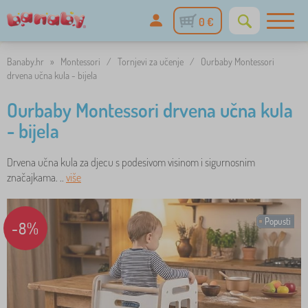
0 €
Banaby.hr
»
Montessori
/
Tornjevi za učenje
/
Ourbaby Montessori
drvena učna kula - bijela
Ourbaby Montessori drvena učna kula
- bijela
Drvena učna kula za djecu s podesivom visinom i sigurnosnim
značajkama. ..
više
Popusti
-8%