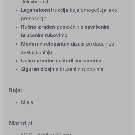
fleksibilnost
Lagana konstrukcija
koja omogućuje lako
prenošenje
Ručno izrađen
pomoćnik s
savršenim
brušenim rubovima
Moderan i elegantan dizajn
prikladan za
svaku kuhinju
Uska i prostorno štedljiva izvedba
Siguran dizajn
s brušenim rubovima
Boja:
bijela
Materijal: