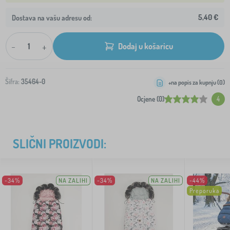
5,40 €
Dostava na vašu adresu od:
-
+
Dodaj u košaricu
Šifra:
35464-0
+na popis za kupnju (
0
)
Ocjene (0)
4
SLIČNI PROIZVODI:
-34%
NA ZALIHI
-34%
NA ZALIHI
-44%
Preporuka