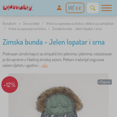
0 €
Banaby.hr
»
Sve za bebe
/
Vreće za spavanje za kolica i dekice za zamatanje
/
Vreće za spavanje za kolica
/
Zimska bunda - Jelen lopatar i srna
Zimska bunda - Jelen lopatar i srna
Prekrasan zimski kaput sa simpatičnim jelenima i jelenima, neizostavan
je dio opreme u hladnoj zimskoj sezoni. Mekani materijal osigurava
vašem djetetu ugodno i ..
više
Popusti
-12%