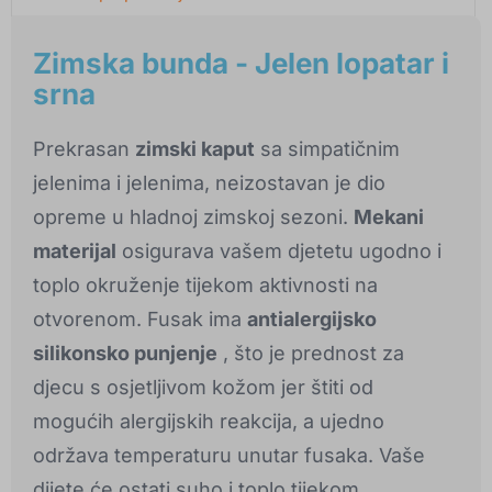
Zimska bunda - Jelen lopatar i
srna
Prekrasan
zimski kaput
sa simpatičnim
jelenima i jelenima, neizostavan je dio
opreme u hladnoj zimskoj sezoni.
Mekani
materijal
osigurava vašem djetetu ugodno i
toplo okruženje tijekom aktivnosti na
otvorenom. Fusak ima
antialergijsko
silikonsko punjenje
, što je prednost za
djecu s osjetljivom kožom jer štiti od
mogućih alergijskih reakcija, a ujedno
održava temperaturu unutar fusaka. Vaše
dijete će ostati suho i toplo tijekom