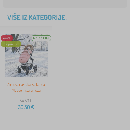
VIŠE IZ KATEGORIJE:
-44%
NA ZALIHI
Preporuka
Zimska navlaka za kolica
Mouse - stara roza
54,50
€
30,50
€