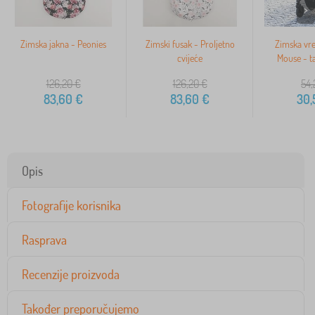
>
Zimska jakna - Peonies
Zimski fusak - Proljetno
Zimska vre
cvijeće
Mouse - t
126,20
€
126,20
€
54,
83,60
€
83,60
€
30,
Opis
Fotografije korisnika
Rasprava
Recenzije proizvoda
Također preporučujemo