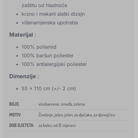
zaštitu od hladnoće
krzno i mekani slatki dizajn
višenamjenska upotreba
Materijal
:
100% poliamid
100% baršun poliester
100% antialergijski poliester
Dimenzije
:
55 x 110 cm (+/- 2 cm)
BOJE
:
vícebarevné, smeđa, zelena
MOTIV
:
Životinje, jelen, jelen, za dječaka, za djevojčicu
DOB DJETETA
:
za bebu, od 12 mjeseci