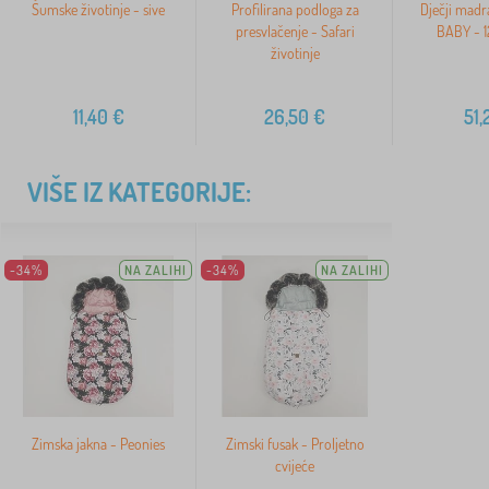
Šumske životinje - sive
Profilirana podloga za
Dječji madr
presvlačenje - Safari
BABY - 
životinje
11,40
€
26,50
€
51,
VIŠE IZ KATEGORIJE:
-34%
NA ZALIHI
-34%
NA ZALIHI
Zimska jakna - Peonies
Zimski fusak - Proljetno
cvijeće