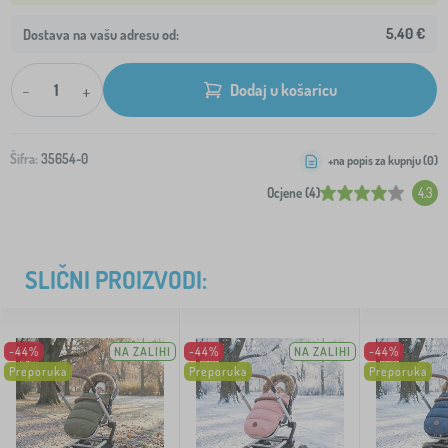
5,40 €
Dostava na vašu adresu od:
-
+
Dodaj u košaricu
Šifra:
35654-0
+na popis za kupnju (
0
)
Ocjene (4)
4.3
SLIČNI PROIZVODI:
-44%
NA ZALIHI
-44%
NA ZALIHI
-44%
Preporuka
Preporuka
Preporuka