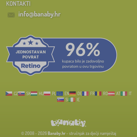
KONTAKTI
info@banaby.hr
CZ
SK
HU
PL
EN
DE
FR
RO
AT
IT
SI
IE
© 2008 - 2026
Banaby.hr
- stručnjak za dječji namještaj