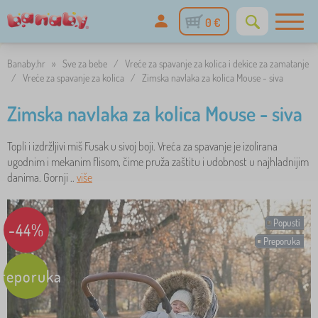
0 €
Banaby.hr
»
Sve za bebe
/
Vreće za spavanje za kolica i dekice za zamatanje
/
Vreće za spavanje za kolica
/
Zimska navlaka za kolica Mouse - siva
Zimska navlaka za kolica Mouse - siva
Topli i izdržljivi miš Fusak u sivoj boji. Vreća za spavanje je izolirana
ugodnim i mekanim flisom, čime pruža zaštitu i udobnost u najhladnijim
danima. Gornji ..
više
Popusti
-44%
Preporuka
reporuka