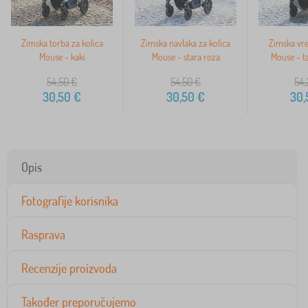
>
Zimska torba za kolica
Zimska navlaka za kolica
Zimska vre
Mouse - kaki
Mouse - stara roza
Mouse - t
54,50
€
54,50
€
54,
30,50
€
30,50
€
30,
Opis
Fotografije korisnika
Rasprava
Recenzije proizvoda
Također preporučujemo