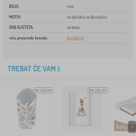
BOJE
:
siva
MOTIV
:
za dječaka, za djevojčicu
DOB DJETETA
:
za bebu
više proizvoda brenda
:
Ourbaby®
TREBAT ĆE VAM I:
NA ZALIHI
NA ZALIHI
>