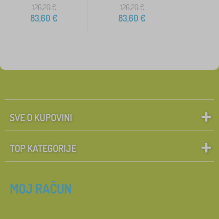
126,20
€
126,20
€
83,60
€
83,60
€
SVE O KUPOVINI
TOP KATEGORIJE
MOJ RAČUN