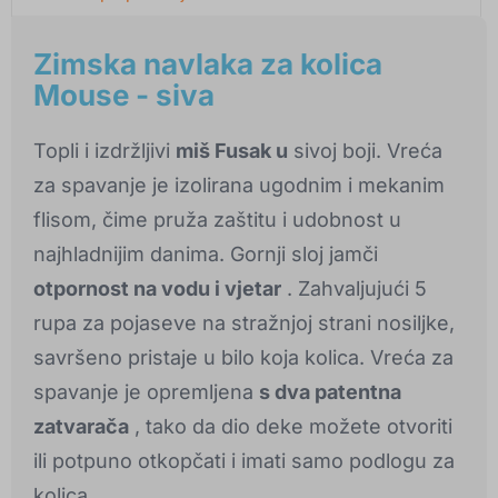
Zimska navlaka za kolica
Mouse - siva
Topli i izdržljivi
miš Fusak u
sivoj boji. Vreća
za spavanje je izolirana ugodnim i mekanim
flisom, čime pruža zaštitu i udobnost u
najhladnijim danima. Gornji sloj jamči
otpornost na vodu i vjetar
. Zahvaljujući 5
rupa za pojaseve na stražnjoj strani nosiljke,
savršeno pristaje u bilo koja kolica. Vreća za
spavanje je opremljena
s dva patentna
zatvarača
, tako da dio deke možete otvoriti
ili potpuno otkopčati i imati samo podlogu za
kolica.