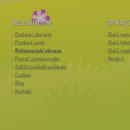
SVE O KUPOVINI
TOP KATE
Dostava i plaćanje
Dječji nam
Prodajni uvjeti
Dječji teks
Reklamacijski obrazac
Dječji mad
Povrat i zamjena robe
Noviteti
Zaštita osobnih podataka
Cookies
Blog
Kontakt