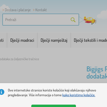
Dostava i plaćanje
Kontakt
eti
Dječji madraci
Dječji namještaj
Dječji tekstili i mad
 dodataka za željezničke tračnice
Bigjigs 
dodatak
Radnici, ku
Ove internetske stranice koriste kolačiće koji olakšavaju njihovo
pregledavanje. Više informacija o tome
kako koristimo kolačiće.
velikog set
Željezničke 