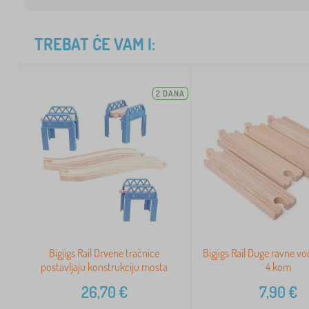
TREBAT ĆE VAM I:
2 DANA
Bigjigs Rail Drvene tračnice
Bigjigs Rail Duge ravne vo
postavljaju konstrukciju mosta
4 kom
26,70
€
7,90
€