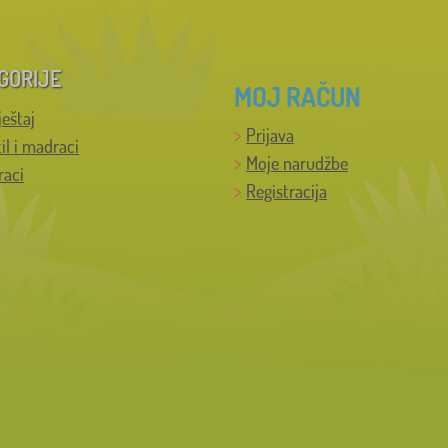
GORIJE
MOJ RAČUN
ještaj
Prijava
til i madraci
Moje narudžbe
raci
Registracija