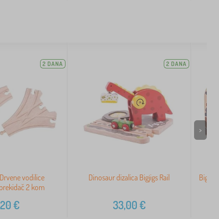
2 DANA
2 DANA
>
l Drvene vodilice
Dinosaur dizalica Bigjigs Rail
Bigjigs
 prekidač 2 kom
,20
€
33,00
€