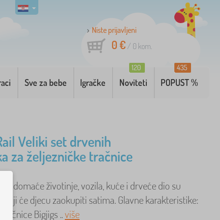
Niste prijavljeni
0 €
/
0
kom.
120
435
raci
Sve za bebe
Igračke
Noviteti
POPUST %
Rail Veliki set drvenih
a za željezničke tračnice
pci, domaće životinje, vozila, kuće i drveće dio su
a koji će djecu zaokupiti satima. Glavne karakteristike:
tračnice Bigjigs ..
više