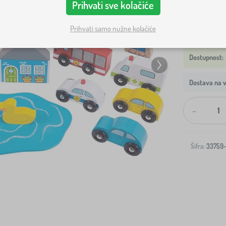
Prihvati sve kolačiće
Prihvati samo nužne kolačiće
Dostava na v
-
Šifra:
33759