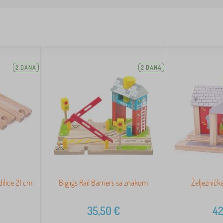
2 DANA
2 DANA
dilice 21 cm
Bigjigs Rail Barriers sa znakom
Željeznička
35,50
€
42