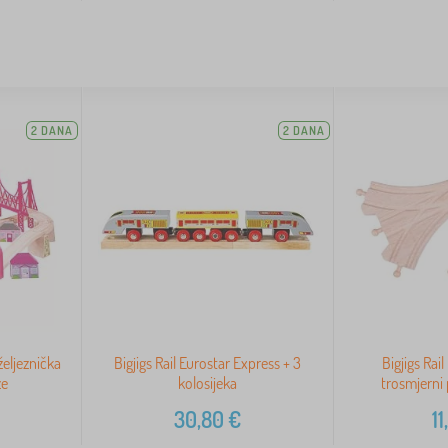
2 DANA
2 DANA
 željeznička
Bigjigs Rail Eurostar Express + 3
Bigjigs Rai
ze
kolosijeka
trosmjerni
30,80
€
11