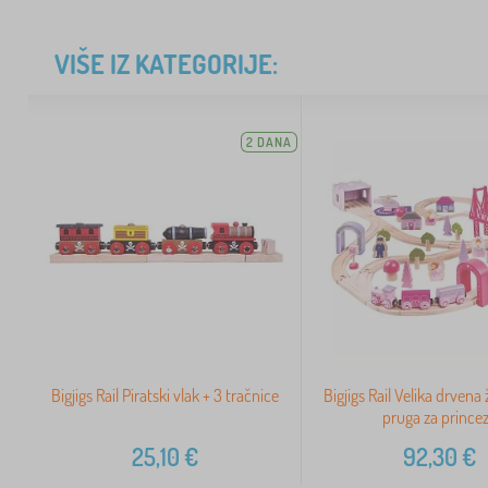
VIŠE IZ KATEGORIJE:
2 DANA
Bigjigs Rail Piratski vlak + 3 tračnice
Bigjigs Rail Velika drvena
pruga za prince
25,10
€
92,30
€