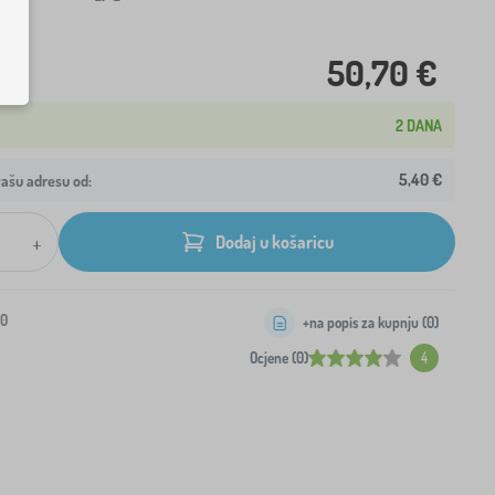
50,70 €
2 DANA
5,40 €
ašu adresu od:
+
Dodaj u košaricu
-0
+na popis za kupnju (
0
)
Ocjene (0)
4