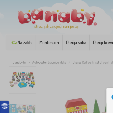
stručnjak za dječji namještaj
Na zalihi
Montessori
Dječja soba
Dječji krev
Banaby.hr
»
Autoceste i tračnice vlaka
/
Bigjigs Rail Veliki set drvenih