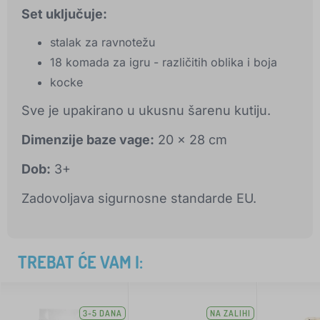
Set uključuje:
stalak za ravnotežu
18 komada za igru - različitih oblika i boja
kocke
Sve je upakirano u ukusnu šarenu kutiju.
Dimenzije baze vage:
20 x 28 cm
Dob:
3+
Zadovoljava sigurnosne standarde EU.
TREBAT ĆE VAM I:
3-5 DANA
NA ZALIHI