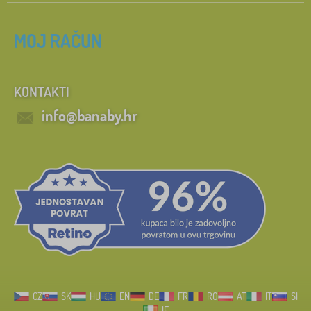
MOJ RAČUN
KONTAKTI
info@banaby.hr
CZ
SK
HU
EN
DE
FR
RO
AT
IT
SI
IE