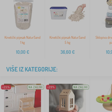
>
Kinetički pijesak NaturSand
Kinetički pijesak NaturSand
Sklopiva dr
1 kg
5 kg
p
10,00
€
36,60
€
10,
VIŠE IZ KATEGORIJE:
-25%
NA ZALIHI
-29%
NA ZALIHI