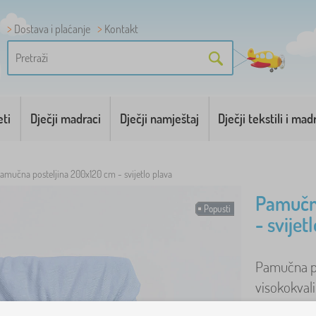
Dostava i plaćanje
Kontakt
eti
Dječji madraci
Dječji namještaj
Dječji tekstili i mad
amučna posteljina 200x120 cm - svijetlo plava
Pamučna
Popusti
- svijet
Pamučna pla
visokokval
svojstva i 