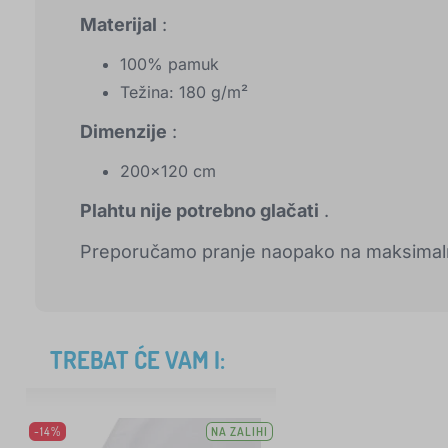
Materijal
:
100% pamuk
Težina: 180 g/m²
Dimenzije
:
200x120 cm
Plahtu nije potrebno glačati
.
Preporučamo pranje naopako na maksimaln
TREBAT ĆE VAM I:
-14%
NA ZALIHI