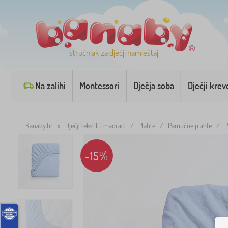
stručnjak za dječji namještaj
Na zalihi
Montessori
Dječja soba
Dječji krev
Banaby.hr
»
Dječji tekstili i madraci
/
Plahte
/
Pamučne plahte
/
P
-15%