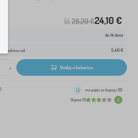
24,10 €
28,20 €
do 14 dana
5,40 €
ašu adresu od:
+
Dodaj u košaricu
0
+na popis za kupnju (
0
)
Ocjene (1)
3