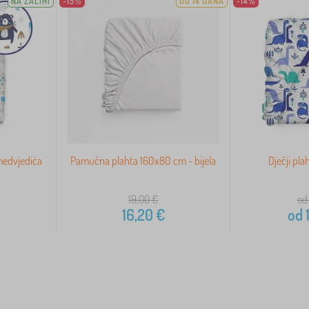
NA ZALIHI
-15%
DO 14 DANA
-14%
medvjedića
Pamučna plahta 160x80 cm - bijela
Dječji pla
19,00
€
od
16,20
€
od