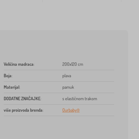
Veličina madraca
:
200x120 cm
Boja
:
plava
Materijal
:
pamuk
DODATNE ZNAČAJKE
:
s elastičnom trakom
više proizvoda brenda
:
Ourbaby®