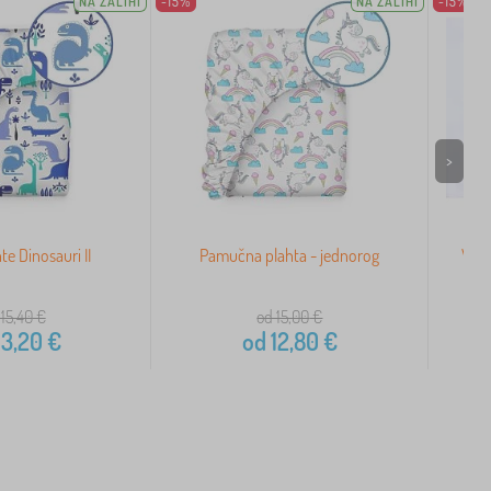
NA ZALIHI
-15%
NA ZALIHI
-15%
>
hte Dinosauri II
Pamučna plahta - jednorog
Vod
 15,40
€
od 15,00
€
13,20
€
od
12,80
€