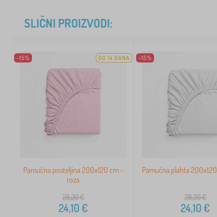
SLIČNI PROIZVODI:
-15%
DO 14 DANA
-15%
Pamučna posteljina 200x120 cm -
Pamučna plahta 200x120 
roza
28,20
€
28,20
€
24,10
€
24,10
€