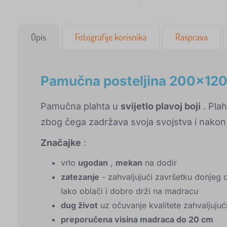
Opis
Fotografije korisnika
Rasprava
Pamučna posteljina 200x120 
Pamučna plahta u
svijetlo plavoj boji
. Plah
zbog čega zadržava svoja svojstva i nakon
Značajke
:
vrlo
ugodan
,
mekan
na dodir
zatezanje
- zahvaljujući završetku donjeg 
lako oblači i dobro drži na madracu
dug život
uz očuvanje kvalitete zahvaljujuć
preporučena visina madraca do 20 cm