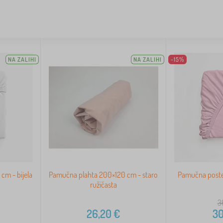
NA ZALIHI
NA ZALIHI
-15%
cm - bijela
Pamučna plahta 200×120 cm - staro
Pamučna poste
ružičasta
3
26,20
€
30