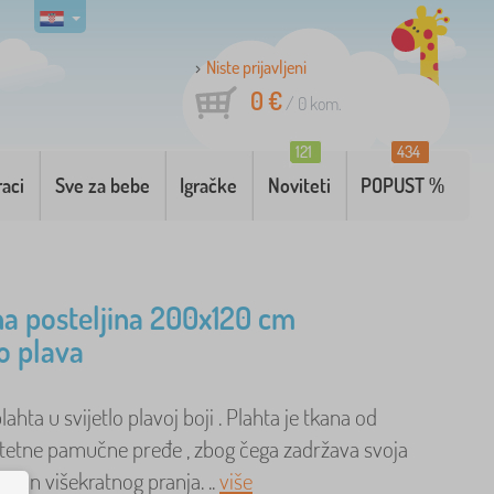
Niste prijavljeni
0 €
/
0
kom.
121
434
raci
Sve za bebe
Igračke
Noviteti
POPUST %
 posteljina 200x120 cm
lo plava
hta u svijetlo plavoj boji . Plahta je tkana od
itetne pamučne pređe , zbog čega zadržava svoja
nakon višekratnog pranja. ..
više