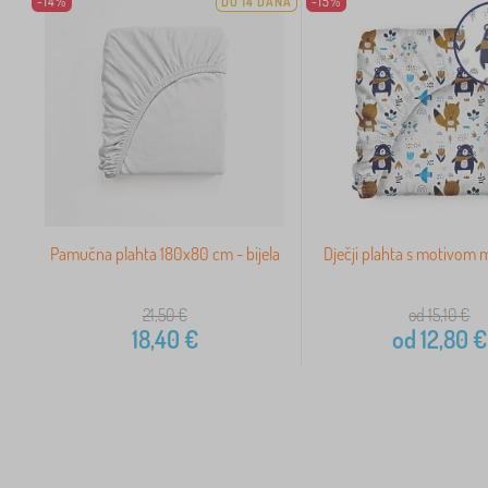
-14%
DO 14 DANA
-15%
Pamučna plahta 180x80 cm - bijela
Dječji plahta s motivom 
21,50
€
od 15,10
€
18,40
€
od
12,80
€