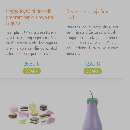
Bigjigs Toys Set drvenih
Drveni set za jaja Small
prehrambenih sireva na
Foot
tanjuru
Izrađena od čvrstog drva, ova
četiri jajeta drže zajedno čičak i
Reci ptičica! Zabavna edukativna
mogu se odvojiti drvenim
igra u kojoj svoju djecu možete
nožem. Kutija za jaja izrađena je
naučiti svemu o siru (od čega se
od kartona i tako osigurava
pravi, iz koje zemlje dolazi itd.).
siguran...
U tome će vam pomoći naš...
25,60
€
12,80
€
2 DANA
2 DANA