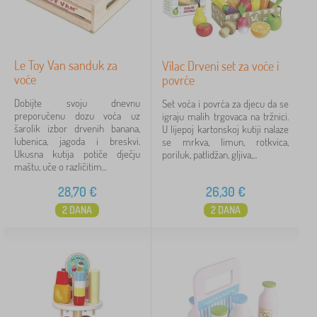
Le Toy Van sanduk za
Vilac Drveni set za voće i
voće
povrće
Dobijte svoju dnevnu
Set voća i povrća za djecu da se
preporučenu dozu voća uz
igraju malih trgovaca na tržnici.
šarolik izbor drvenih banana,
U lijepoj kartonskoj kutiji nalaze
lubenica, jagoda i breskvi.
se mrkva, limun, rotkvica,
Ukusna kutija potiče dječju
poriluk, patlidžan, gljiva,...
maštu, uče o različitim...
28,70
€
26,30
€
2 DANA
2 DANA