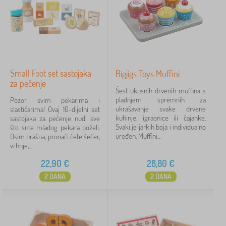
Small Foot set sastojaka
Bigjigs Toys Muffini
za pečenje
Šest ukusnih drvenih muffina s
pladnjem spremnih za
Pozor svim pekarima i
ukrašavanje svake drvene
slastičarima! Ovaj 10-dijelni set
kuhinje, igraonice ili čajanke.
sastojaka za pečenje nudi sve
Svaki je jarkih boja i individualno
što srce mladog pekara poželi.
uređen. Muffini...
Osim brašna, pronaći ćete šećer,
vrhnje,...
22,90
€
28,80
€
2 DANA
2 DANA