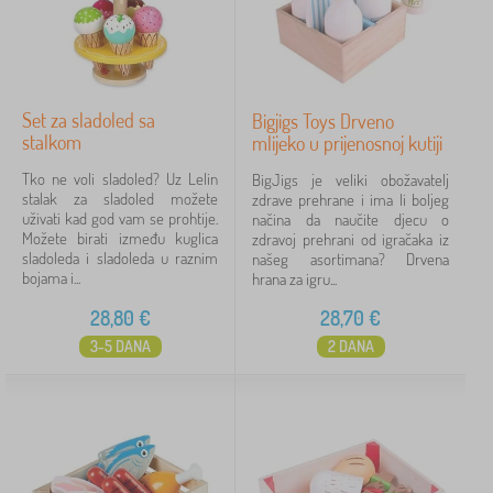
Set za sladoled sa
Bigjigs Toys Drveno
stalkom
mlijeko u prijenosnoj kutiji
Tko ne voli sladoled? Uz Lelin
BigJigs je veliki obožavatelj
stalak za sladoled možete
zdrave prehrane i ima li boljeg
uživati kad god vam se prohtije.
načina da naučite djecu o
Možete birati između kuglica
zdravoj prehrani od igračaka iz
sladoleda i sladoleda u raznim
našeg asortimana? Drvena
bojama i...
hrana za igru...
28,80
€
28,70
€
3-5 DANA
2 DANA