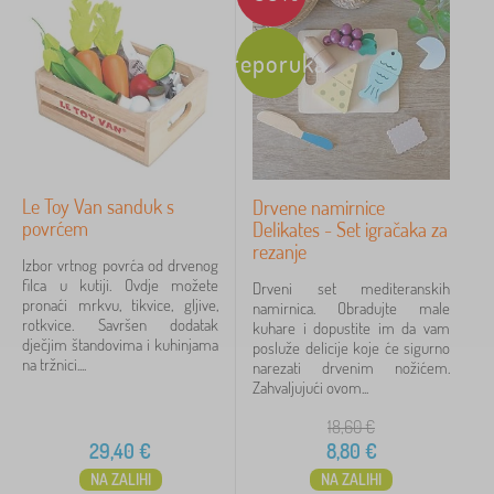
različite boje
2
miješati boje
1
Preporuka
Dob djeteta
od 3 godine
2
Le Toy Van sanduk s
Drvene namirnice
za predškolce
1
povrćem
Delikates - Set igračaka za
rezanje
Izbor vrtnog povrća od drvenog
Dodatne značajke
filca u kutiji. Ovdje možete
Drveni set mediteranskih
pronaći mrkvu, tikvice, gljive,
namirnica. Obradujte male
rotkvice. Savršen dodatak
kuhare i dopustite im da vam
dodaci
3
dječjim štandovima i kuhinjama
posluže delicije koje će sigurno
na tržnici....
narezati drvenim nožićem.
Zahvaljujući ovom...
Motiv
18,60
€
za djevojčicu
1
29,40
€
8,80
€
NA ZALIHI
NA ZALIHI