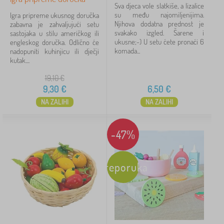
Sva djeca vole slatkiše, a lizalice
su među najomiljenijima.
Igra pripreme ukusnog doručka
Njihova dodatna prednost je
zabavna je zahvaljujući setu
svakako izgled. Šarene i
sastojaka u stilu američkog ili
ukusne;-) U setu ćete pronaći 6
engleskog doručka. Odlično će
komada...
nadopuniti kuhinjicu ili dječji
kutak....
19,10
€
9,30
€
6,50
€
NA ZALIHI
NA ZALIHI
-47%
Preporuka