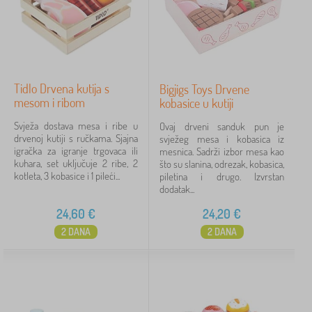
Tidlo Drvena kutija s
Bigjigs Toys Drvene
mesom i ribom
kobasice u kutiji
Svježa dostava mesa i ribe u
Ovaj drveni sanduk pun je
drvenoj kutiji s ručkama. Sjajna
svježeg mesa i kobasica iz
igračka za igranje trgovaca ili
mesnica. Sadrži izbor mesa kao
kuhara, set uključuje 2 ribe, 2
što su slanina, odrezak, kobasica,
kotleta, 3 kobasice i 1 pileći...
piletina i drugo. Izvrstan
dodatak...
24,60
€
24,20
€
2 DANA
2 DANA