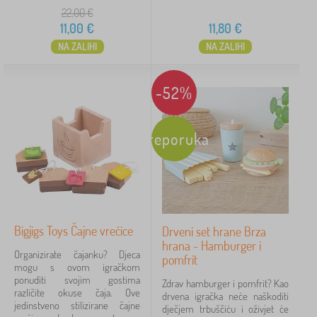
22,00
€
11,00
€
11,80
€
NA ZALIHI
NA ZALIHI
-52%
Preporuka
Bigjigs Toys Čajne vrećice
Drveni set hrane Brza
hrana - Hamburger i
Organizirate čajanku? Djeca
pomfrit
mogu s ovom igračkom
ponuditi svojim gostima
Zdrav hamburger i pomfrit? Kao
različite okuse čaja. Ove
drvena igračka neće naškoditi
jedinstveno stilizirane čajne
dječjem trbuščiću i oživjet će