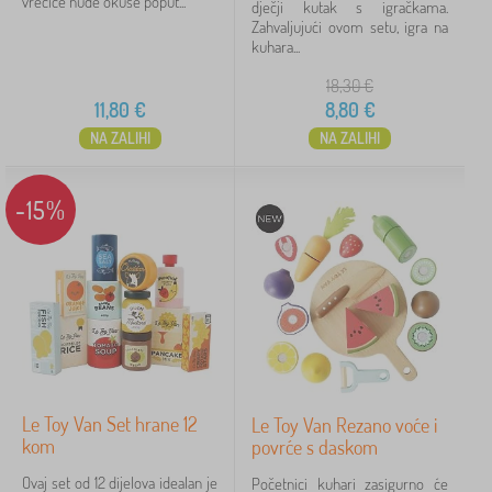
vrećice nude okuse poput...
dječji kutak s igračkama.
Zahvaljujući ovom setu, igra na
kuhara...
18,30
€
11,80
€
8,80
€
NA ZALIHI
NA ZALIHI
-15%
Le Toy Van Set hrane 12
Le Toy Van Rezano voće i
kom
povrće s daskom
Ovaj set od 12 dijelova idealan je
Početnici kuhari zasigurno će