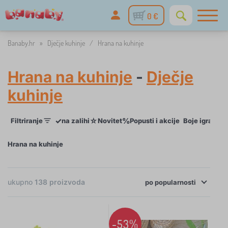
0 €
Banaby.hr
»
Dječje kuhinje
/
Hrana na kuhinje
Hrana na kuhinje
-
Dječje
kuhinje
✓
☆
%
Filtriranje
na zalihi
Novitet
Popusti i akcije
Boje igračak
Hrana na kuhinje
×
FILTRIRANJE
ukupno
138
proizvoda
po
popularnosti
Boje igračaka
-53%