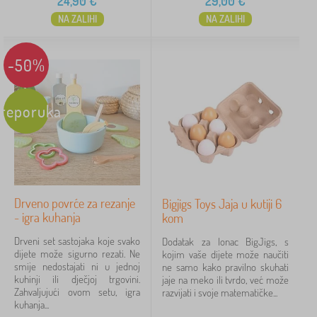
24,90
€
29,00
€
NA ZALIHI
NA ZALIHI
-50%
reporuka
Drveno povrće za rezanje
Bigjigs Toys Jaja u kutiji 6
- igra kuhanja
kom
Drveni set sastojaka koje svako
Dodatak za lonac BigJigs, s
dijete može sigurno rezati. Ne
kojim vaše dijete može naučiti
smije nedostajati ni u jednoj
ne samo kako pravilno skuhati
kuhinji ili dječjoj trgovini.
jaje na meko ili tvrdo, već može
Zahvaljujući ovom setu, igra
razvijati i svoje matematičke...
kuhanja...