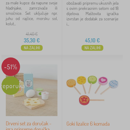
za male kupce da napune svoje
obožavati pripremu ukusnih jela
hladnjake, zamrzivače ili
s ovim prekrasnim setom od 18
smočnice. Set uključuje npr.
dijelova. Maštovita igračka
juhu od rajčice, morsku sol,
izvrstan je dodatak za scenarije
kolut...
i...
41,40
€
35,30
€
45,10
€
NA ZALIHI
NA ZALIHI
-51%
reporuka
Drveni set za doručak -
Goki lizalice 6 komada
igra pripreme doručka