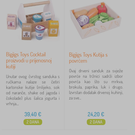
Bigjigs Toys Cocktail
Bigjigs Toys Kutija s
proizvodi u prijenosnoj
povrćem
kutiji
Ovaj drveni sanduk za svježe
povrće na tržnici sadrži izbor
Unutar ovog čvrstog sanduka s
povrća kao što su mrkva,
ručkama nalaze se četiri
brokula, paprika, luk i drugo.
kartonske kutije (mlijeko, sok
Izvrstan dodatak drvenoj kuhinji,
od naranče, shake od jagoda i
za sve...
čokolade) plus šalica jogurta i
vrhnja....
39,40
€
24,20
€
2 DANA
2 DANA