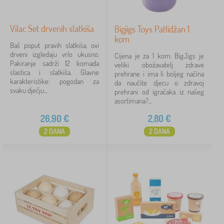
Vilac Set drvenih slatkiša
Bigjigs Toys Patlidžan 1
kom
Baš poput pravih slatkiša, ovi
drveni izgledaju vrlo ukusno.
Cijena je za 1 kom. BigJigs je
Pakiranje sadrži 12 komada
veliki obožavatelj zdrave
slastica i slatkiša. Glavne
prehrane i ima li boljeg načina
karakteristike: pogodan za
da naučite djecu o zdravoj
svaku dječju...
prehrani od igračaka iz našeg
asortimana?...
26,90
€
2,80
€
2 DANA
2 DANA