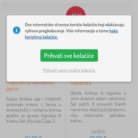
za dječaka
1
-15%
Cijena
Ove internetske stranice koriste kolačiće koji olakšavaju
2 €
56 €
njihovo pregledavanje. Više informacija o tome
kako
koristimo kolačiće.
Filtriraj
Prihvati sve kolačiće
Pretraži unutar filtra
Prihvati samo nužne kolačiće
Tidlo Drveni sanduk s
Bigjigs Toys Set trajnih
mliječnim proizvodima i
namirnica
Dostupnost
jajima
Oživite kuhinju ili trgovinu s
Vrsta ponude
ovim drvenim setom namirnica.
Svježa dostava jaja i mliječnih
Set sadrži 11 osnovnih trajnih
proizvoda izravno s farme u
namirnica, uključujući tjesteninu,
drvenoj kutiji s ručkama. Izvrsna
Oznake
rižu, kukuruzne pahuljice,
igračka za igranje trgovaca ili
kekse,...
kuhara. Set uključuje 2 jaja, 2...
34,00
€
Ukloni
FILTRIRAJ