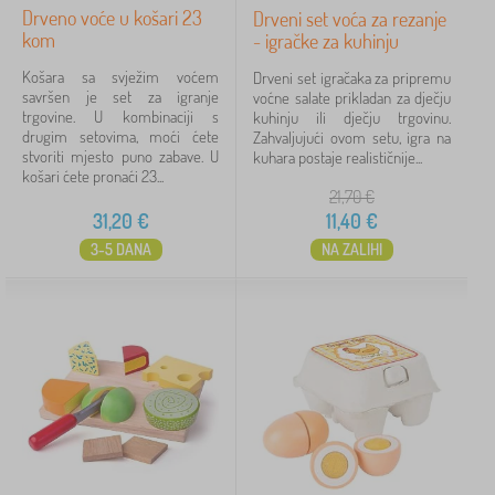
Drveno voće u košari 23
Drveni set voća za rezanje
kom
- igračke za kuhinju
Košara sa svježim voćem
Drveni set igračaka za pripremu
savršen je set za igranje
voćne salate prikladan za dječju
trgovine. U kombinaciji s
kuhinju ili dječju trgovinu.
drugim setovima, moći ćete
Zahvaljujući ovom setu, igra na
stvoriti mjesto puno zabave. U
kuhara postaje realističnije...
košari ćete pronaći 23...
21,70
€
31,20
€
11,40
€
3-5 DANA
NA ZALIHI