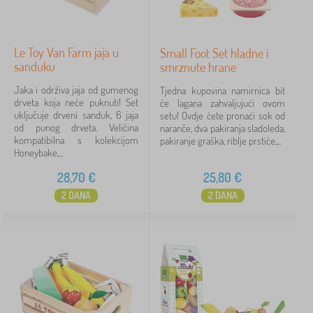
Le Toy Van Farm jaja u
Small Foot Set hladne i
sanduku
smrznute hrane
Jaka i održiva jaja od gumenog
Tjedna kupovina namirnica bit
drveta koja neće puknuti! Set
će lagana zahvaljujući ovom
uključuje drveni sanduk, 6 jaja
setu! Ovdje ćete pronaći sok od
od punog drveta. Veličina
naranče, dva pakiranja sladoleda,
kompatibilna s kolekcijom
pakiranje graška, riblje prstiće,...
Honeybake,...
28,70
€
25,80
€
2 DANA
2 DANA