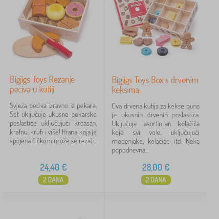
Bigjigs Toys Rezanje
Bigjigs Toys Box s drvenim
peciva u kutiji
keksima
Svježa peciva izravno iz pekare.
Ova drvena kutija za kekse puna
Set uključuje ukusne pekarske
je ukusnih drvenih poslastica.
poslastice uključujući kroasan,
Uključuje asortiman kolačića
krafnu, kruh i više! Hrana koja je
koje svi vole, uključujući
spojena čičkom može se rezati...
medenjake, kolačiće itd. Neka
popodnevna...
24,40
€
28,00
€
2 DANA
2 DANA