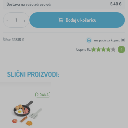
5,40 €
Dostava na vašu adresu od:
-
+
Dodaj u košaricu
Šifra:
33816-0
+na popis za kupnju (
0
)
Ocjene (0)
4
SLIČNI PROIZVODI:
2 DANA