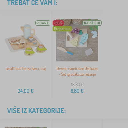
TREBAT ĆE VAM I:
2 DANA
-53%
NA ZALIHI
Preporuka
small foot Set za kavu i čaj
Drvene namirnice Delikates
- Set igračaka za rezanje
18,60
€
34,00
€
8,80
€
VIŠE IZ KATEGORIJE: