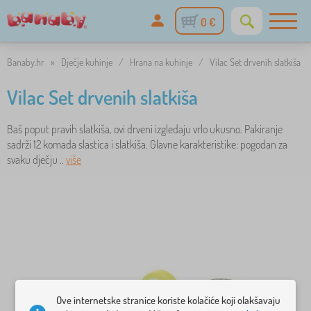
0 €
Banaby.hr
»
Dječje kuhinje
/
Hrana na kuhinje
/
Vilac Set drvenih slatkiša
Vilac Set drvenih slatkiša
Baš poput pravih slatkiša, ovi drveni izgledaju vrlo ukusno. Pakiranje
sadrži 12 komada slastica i slatkiša. Glavne karakteristike: pogodan za
svaku dječju ..
više
Ove internetske stranice koriste kolačiće koji olakšavaju