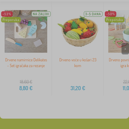
-53%
NA ZALIHI
3-5 DANA
-50%
Preporuka
Preporuka
>
Drvene namirnice Delikates
Drveno voće u košari 23
Drveno povrć
- Set igračaka za rezanje
kom
igra 
18,60
€
22,
8,80
€
31,20
€
11,