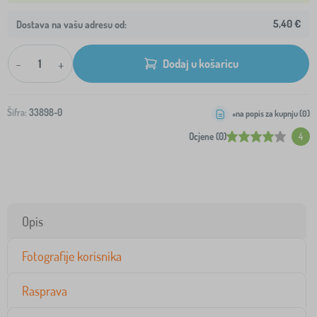
5,40 €
Dostava na vašu adresu od:
-
+
Dodaj u košaricu
Šifra:
33898-0
+na popis za kupnju (
0
)
Ocjene (0)
4
Opis
Fotografije korisnika
Rasprava