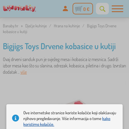
0 €
Banaby.hr
»
Dječje kuhinje
/
Hrana na kuhinje
/
Bigjigs Toys Drvene
kobasice u kutiji
Bigjigs Toys Drvene kobasice u kutiji
Ovaj drveni sanduk pun je svježeg mesa i kobasica iz mesnica. Sadrži
izbor mesa kao što su slanina, odrezak, kobasica, piletina i drugo. Izvrstan
dodatak ..
više
Ove internetske stranice koriste kolačiće koji olakšavaju
njihovo pregledavanje. Više informacija o tome
kako
koristimo kolačiće.