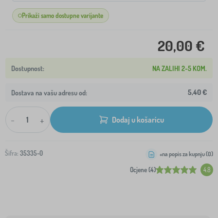
Prikaži samo dostupne varijante
20,00 €
NA ZALIHI 2-5 KOM.
5,40 €
Dostava na vašu adresu od:
-
+
Dodaj u košaricu
Šifra:
35335-0
+na popis za kupnju (
0
)
Ocjene (4)
4.8