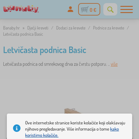
0 €
Banaby.hr
»
Dječji kreveti
/
Dodaci za krevete
/
Podnice za krevete
/
Letvičasta podnica Basic
Letvičasta podnica Basic
Letvičasta podnica od smrekovog drva za čvrstu potporu. ..
više
Ove internetske stranice koriste kolačiće koji olakšavaju
njihovo pregledavanje. Više informacija o tome
kako
koristimo kolačiće.