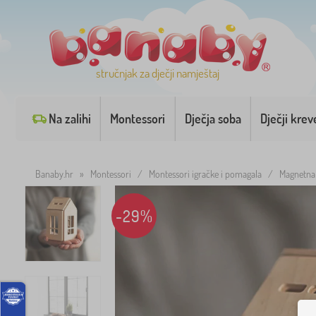
stručnjak za dječji namještaj
Na zalihi
Montessori
Dječja soba
Dječji krev
Banaby.hr
»
Montessori
/
Montessori igračke i pomagala
/
Magnetna 
-29%