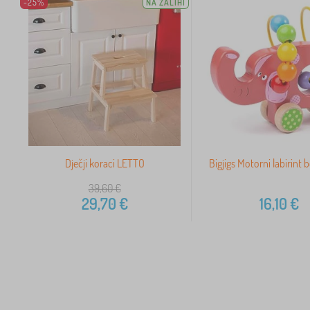
-25%
NA ZALIHI
Dječji koraci LETTO
Bigjigs Motorni labirint 
39,60
€
29,70
€
16,10
€