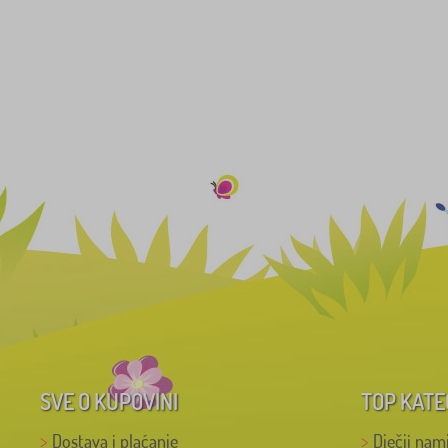
SVE O KUPOVINI
TOP KATE
Dostava i plaćanje
Dječji nam