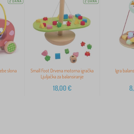
2 DANA
2 DANA
bebe slona
Small Foot Drvena motorna igračka
Igra balans
Ljuljačka za balansiranje
18,00
€
8