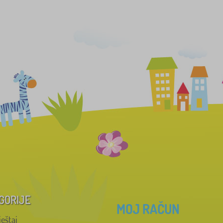
GORIJE
MOJ RAČUN
ještaj