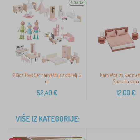
2 DANA
2Kids Toys Set namještaja s obitelji 5
Namještaj za kućicu z
u 1
Spavaća soba
52,40
€
12,00
€
VIŠE IZ KATEGORIJE: