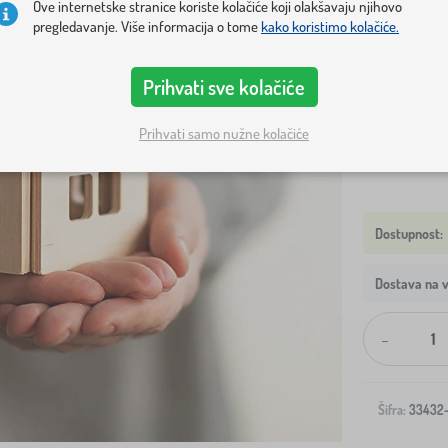
Ove internetske stranice koriste kolačiće koji olakšavaju njihovo
pregledavanje. Više informacija o tome
kako koristimo kolačiće.
DIMENZIJA
S
M
Prihvati sve kolačiće
Prikaži samo
Prihvati samo nužne kolačiće
Dostava na v
-
Šifra:
33432