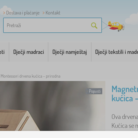
Dostava i plaćanje
Kontakt
eti
Dječji madraci
Dječji namještaj
Dječji tekstili i mad
Montessori drvena kućica - prirodna
Magnetn
Popusti
kućica 
Ova drvena 
Kućica se 
djeca ga mo