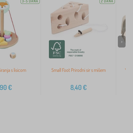
3-5 DANA
2 DANA
>
iranja s lisicom
Small Foot Prirodni sir s mišem
Vila
,90
€
8,40
€