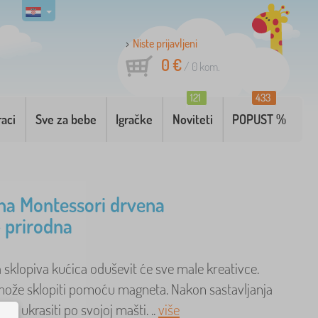
Niste prijavljeni
0 €
/
0
kom.
121
433
raci
Sve za bebe
Igračke
Noviteti
POPUST %
a Montessori drvena
- prirodna
sklopiva kućica oduševit će sve male kreativce.
može sklopiti pomoću magneta. Nakon sastavljanja
gu ukrasiti po svojoj mašti. ..
više