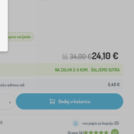
L
 dostupne varijante
24,10 €
34,00 €
NA ZALIHI 2-5 KOM.
ŠALJEMO SUTRA
5,40 €
ašu adresu od:
+
Dodaj u košaricu
-0
+na popis za kupnju (
0
)
Ocjene (4)
4.5