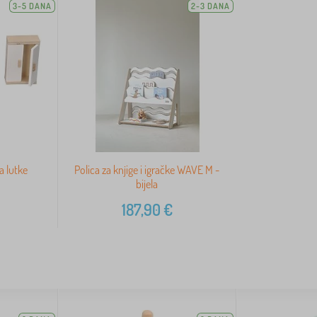
3-5 DANA
2-3 DANA
a lutke
Polica za knjige i igračke WAVE M -
bijela
187,90
€