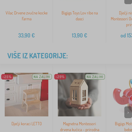
Vilac Drvene zvučne kocke
Bigjigs Toys Lov ribe na
Dječji ni
Farma
dasci
Montessori O
pri
33,90
€
13,90
€
od
15
VIŠE IZ KATEGORIJE:
-25%
NA ZALIHI
-29%
NA ZALIHI
>
Dječji koraci LETTO
Magnetna Montessori
Bigjigs Mot
drvena kućica - prirodna
bebe