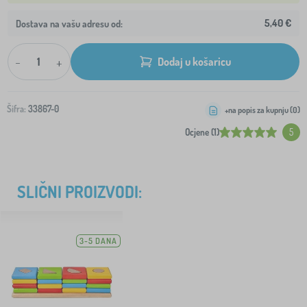
5,40 €
Dostava na vašu adresu od:
-
+
Dodaj u košaricu
Šifra:
33867-0
+na popis za kupnju (
0
)
Ocjene (1)
5
SLIČNI PROIZVODI:
3-5 DANA