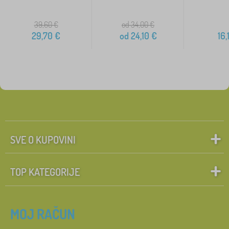
39,60
€
od 34,00
€
29,70
€
od
24,10
€
16,
SVE O KUPOVINI
TOP KATEGORIJE
MOJ RAČUN