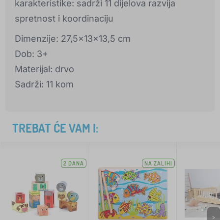
karakteristike: sadrži 11 dijelova razvija
spretnost i koordinaciju
Dimenzije: 27,5x13x13,5 cm
Dob: 3+
Materijal: drvo
Sadrži: 11 kom
TREBAT ĆE VAM I:
2 DANA
NA ZALIHI
>