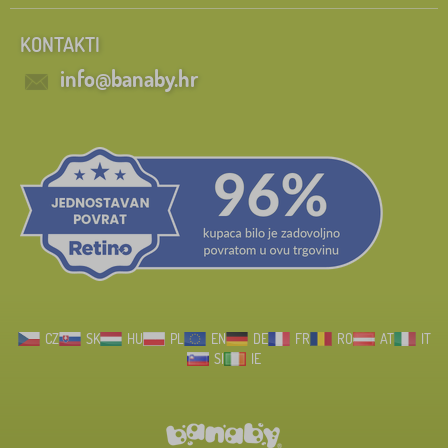
KONTAKTI
info@banaby.hr
CZ
SK
HU
PL
EN
DE
FR
RO
AT
IT
SI
IE