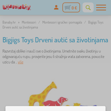
0 €
Banaby.hr
»
Montessori
/
Montessori igračke i pomagala
/
Bigjigs Toys
Drveni autić sa životinjama
Bigjigs Toys Drveni autić sa životinjama
Razvrstaj oblike i nauči sve o životinjama. Umetnite svaku životinju u
odgovarajuću rupu, provjerite jesu li stražnja vrata zatvorena, povucite
uzicu da ..
više