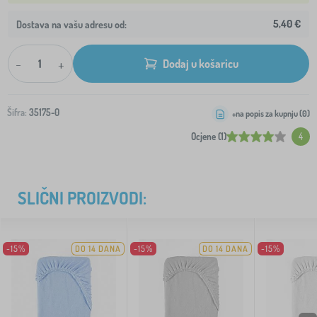
5,40 €
Dostava na vašu adresu od:
-
+
Dodaj u košaricu
Šifra:
35175-0
+na popis za kupnju (
0
)
Ocjene (1)
4
SLIČNI PROIZVODI:
-15%
DO 14 DANA
-15%
DO 14 DANA
-15%