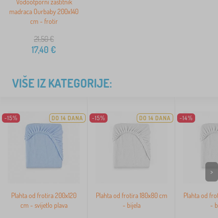
Vodootporni zaštitnik
madraca Ourbaby 200x140
cm - frotir
21,50
€
17,40
€
VIŠE IZ KATEGORIJE:
-15%
DO 14 DANA
-15%
DO 14 DANA
-14%
>
Plahta od frotira 200x120
Plahta od frotira 180x80 cm
Plahta od fro
cm - svijetlo plava
- bijela
- b