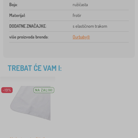
Boja
:
ružičasta
Materijal
:
frotir
DODATNE ZNAČAJKE
:
s elastičnom trakom
više proizvoda brenda
:
Ourbaby®
TREBAT ĆE VAM I:
-19%
NA ZALIHI