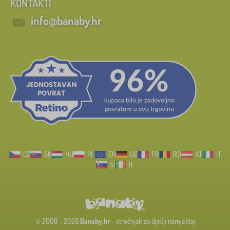
KONTAKTI
info@banaby.hr
CZ
SK
HU
PL
EN
DE
FR
RO
AT
IT
SI
IE
© 2008 - 2026
Banaby.hr
- stručnjak za dječji namještaj