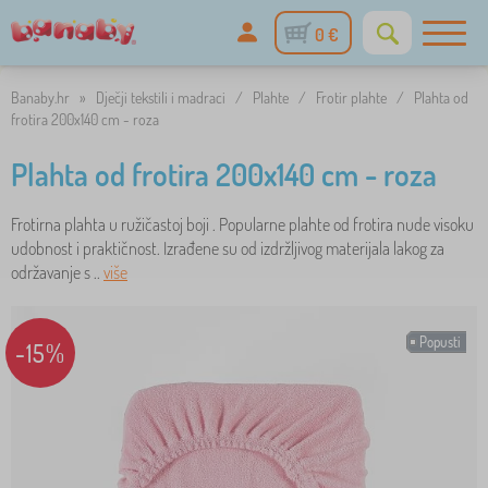
0 €
Banaby.hr
»
Dječji tekstili i madraci
/
Plahte
/
Frotir plahte
/
Plahta od
frotira 200x140 cm - roza
Plahta od frotira 200x140 cm - roza
Frotirna plahta u ružičastoj boji . Popularne plahte od frotira nude visoku
udobnost i praktičnost. Izrađene su od izdržljivog materijala lakog za
održavanje s ..
više
Popusti
-15%