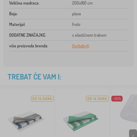
Veličina madraca
:
200x160 cm
Boja
:
plava
Materijal
:
frotir
DODATNE ZNAČAJKE
:
s elastičnom trakom
više proizvoda brenda
:
Ourbaby®
TREBAT ĆE VAM I:
DO 14 DANA
DO 14 DANA
-15%
>