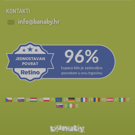
KONTAKTI
info@banaby.hr
CZ
SK
HU
PL
EN
DE
FR
RO
AT
IT
SI
IE