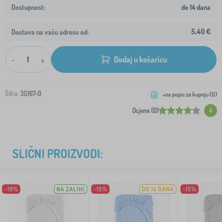
do 14 dana
5,40 €
Dostava na vašu adresu od:
-
+
Dodaj u košaricu
Šifra:
35167-0
+na popis za kupnju (
0
)
Ocjene (0)
4
SLIČNI PROIZVODI:
-19%
NA ZALIHI
-15%
DO 14 DANA
-15%