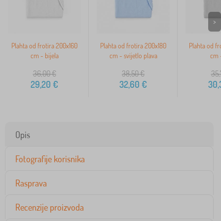
>
Plahta od frotira 200x160
Plahta od frotira 200x180
Plahta od fr
cm - bijela
cm - svijetlo plava
cm -
36,00
€
38,50
€
35,
29,20
€
32,60
€
30,
Opis
Fotografije korisnika
Rasprava
Recenzije proizvoda