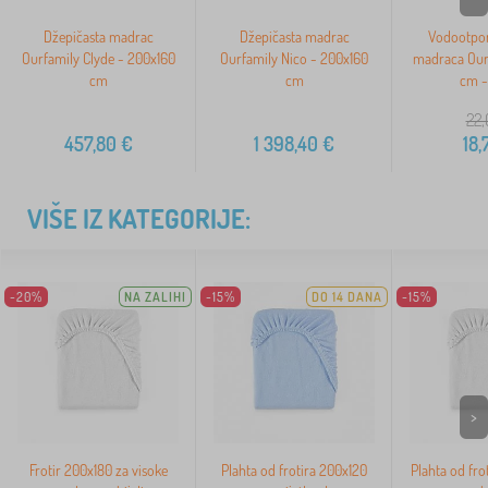
Džepičasta madrac
Džepičasta madrac
Vodootporn
Ourfamily Clyde - 200x160
Ourfamily Nico - 200x160
madraca Our
cm
cm
cm - 
22,
457,80
€
1 398,40
€
18,
VIŠE IZ KATEGORIJE:
-20%
NA ZALIHI
-15%
DO 14 DANA
-15%
>
Frotir 200x180 za visoke
Plahta od frotira 200x120
Plahta od fro