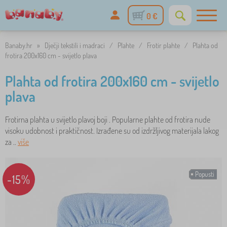
0 €
Banaby.hr
»
Dječji tekstili i madraci
/
Plahte
/
Frotir plahte
/
Plahta od
frotira 200x160 cm - svijetlo plava
Plahta od frotira 200x160 cm - svijetlo
plava
Frotirna plahta u svijetlo plavoj boji . Popularne plahte od frotira nude
visoku udobnost i praktičnost. Izrađene su od izdržljivog materijala lakog
za ..
više
Popusti
-15%