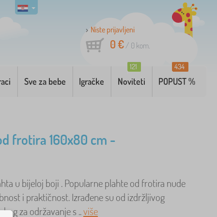
Niste prijavljeni
0 €
/
0
kom.
121
434
raci
Sve za bebe
Igračke
Noviteti
POPUST %
od frotira 160x80 cm -
ahta u bijeloj boji . Popularne plahte od frotira nude
nost i praktičnost. Izrađene su od izdržljivog
lakog za održavanje s ..
više