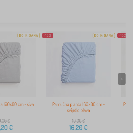
DO 14 DANA
-15%
DO 14 DANA
-15%
>
a 160x80 cm - siva
Pamučna plahta 160x80 cm -
Pamu
svijetlo plava
9,00
€
19,00
€
,20
€
16,20
€