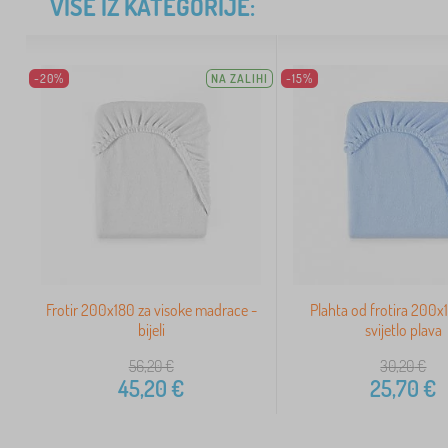
VIŠE IZ KATEGORIJE:
-20%
NA ZALIHI
-15%
Frotir 200x180 za visoke madrace -
Plahta od frotira 200x
bijeli
svijetlo plava
56,20
€
30,20
€
45,20
€
25,70
€