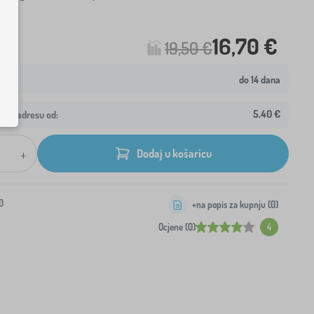
16,70 €
19,50 €
do 14 dana
5,40 €
ašu adresu od:
+
Dodaj u košaricu
0
+na popis za kupnju (
0
)
Ocjene (0)
4