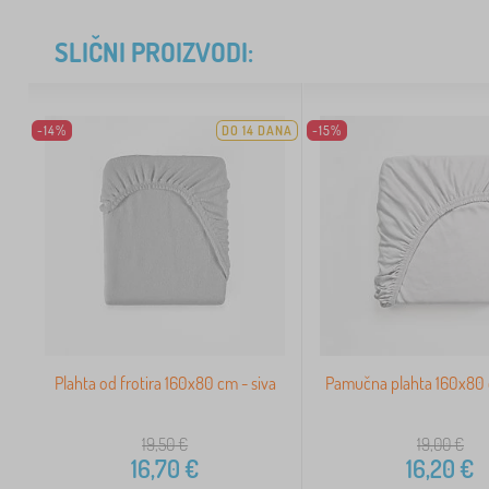
SLIČNI PROIZVODI:
-14%
DO 14 DANA
-15%
Plahta od frotira 160x80 cm - siva
Pamučna plahta 160x80 c
19,50
€
19,00
€
16,70
€
16,20
€