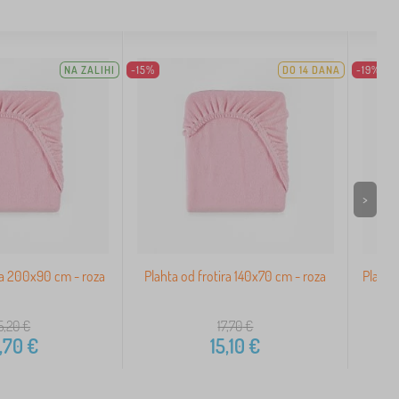
NA ZALIHI
-15%
DO 14 DANA
-19%
>
ra 200x90 cm - roza
Plahta od frotira 140x70 cm - roza
Plahta
5,20
€
17,70
€
,70
€
15,10
€