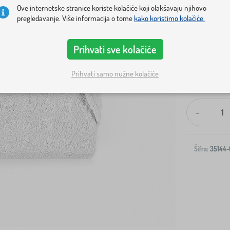
Ove internetske stranice koriste kolačiće koji olakšavaju njihovo
pregledavanje. Više informacija o tome
kako koristimo kolačiće.
Prihvati sve kolačiće
Prihvati samo nužne kolačiće
Dostava na v
-
Šifra:
35144-