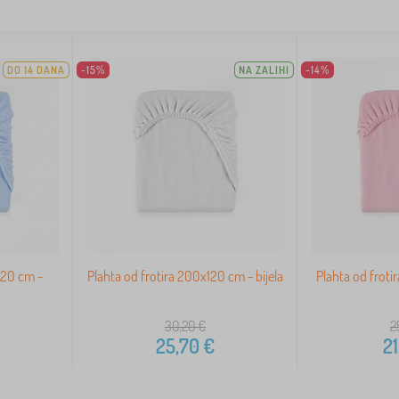
DO 14 DANA
-15%
NA ZALIHI
-14%
120 cm -
Plahta od frotira 200x120 cm - bijela
Plahta od froti
30,20
€
2
25,70
€
21