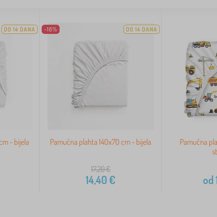
DO 14 DANA
-16%
DO 14 DANA
cm - bijela
Pamučna plahta 140x70 cm - bijela
Pamučna plah
s
17,20
€
14,40
€
od