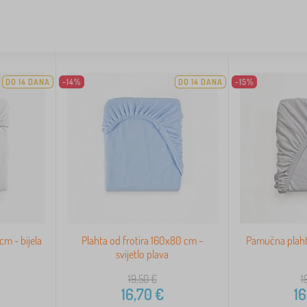
DO 14 DANA
-14%
DO 14 DANA
-15%
m - bijela
Plahta od frotira 160x80 cm -
Pamučna plaht
svijetlo plava
19,50
€
1
16,70
€
16