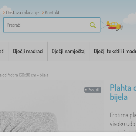
Dostava i plaćanje
Kontakt
eti
Dječji madraci
Dječji namještaj
Dječji tekstili i mad
a od frotira 160x80 cm - bijela
Plahta 
Popusti
bijela
Frotirna pl
visoku udob
materijala 