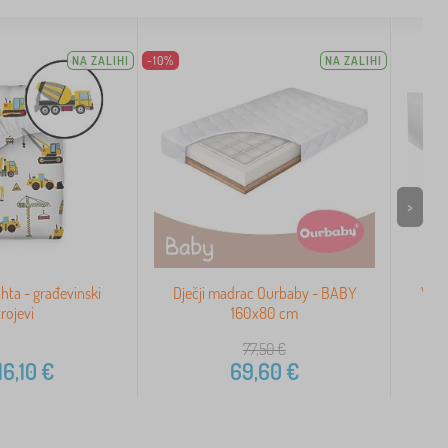
NA ZALIHI
-10%
NA ZALIHI
>
ta - građevinski
Dječji madrac Ourbaby - BABY
Vod
trojevi
160x80 cm
77,50
€
16,10
€
69,60
€