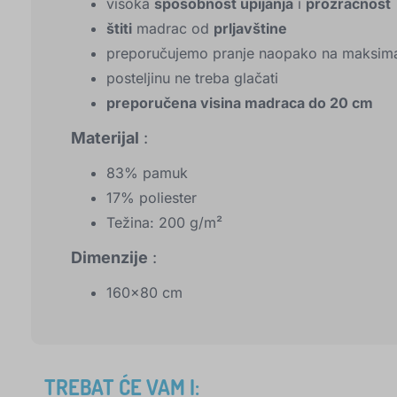
visoka
sposobnost upijanja
i
prozračnost
štiti
madrac od
prljavštine
preporučujemo pranje naopako na maksima
posteljinu ne treba glačati
preporučena visina madraca do 20 cm
Materijal
:
83% pamuk
17% poliester
Težina: 200 g/m²
Dimenzije
:
160x80 cm
TREBAT ĆE VAM I: