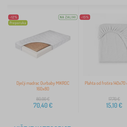
-12%
NA ZALIHI
-15%
Preporuka
Dječji madrac Ourbaby MIKROC
Plahta od frotira 140x70 
160x80
80,00
€
17,70
€
70,40
€
15,10
€