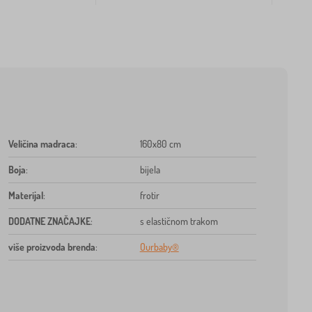
Veličina madraca
:
160x80 cm
Boja
:
bijela
Materijal
:
frotir
DODATNE ZNAČAJKE
:
s elastičnom trakom
više proizvoda brenda
:
Ourbaby®