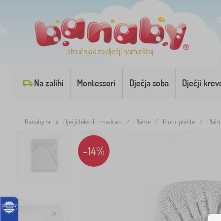
stručnjak za dječji namještaj
Na zalihi
Montessori
Dječja soba
Dječji krev
Banaby.hr
»
Dječji tekstili i madraci
/
Plahte
/
Frotir plahte
/
Plaht
-14%