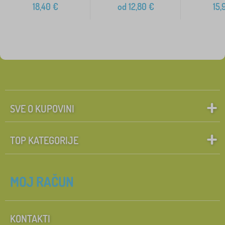
18,40
€
od
12,80
€
15,
SVE O KUPOVINI
TOP KATEGORIJE
MOJ RAČUN
KONTAKTI