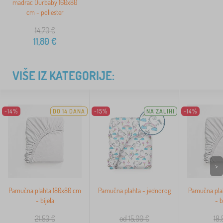
madrac Ourbaby 160x80
cm - poliester
14,70
€
11,80
€
VIŠE IZ KATEGORIJE:
-14%
DO 14 DANA
-15%
NA ZALIHI
-14%
>
Pamučna plahta 180x80 cm
Pamučna plahta - jednorog
Pamučna pla
- bijela
- b
21,50
€
od 15,00
€
18,