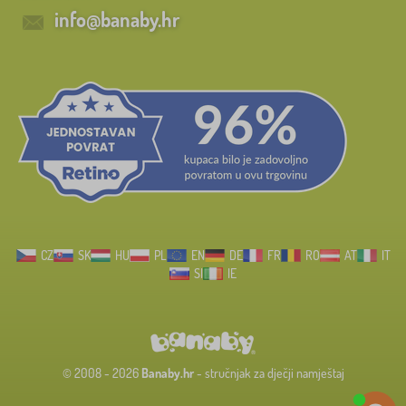
info@banaby.hr
CZ
SK
HU
PL
EN
DE
FR
RO
AT
IT
SI
IE
© 2008 - 2026
Banaby.hr
- stručnjak za dječji namještaj