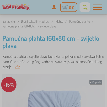
0 €
Banaby.hr
»
Dječji tekstili i madraci
/
Plahte
/
Pamučne plahte
/
Pamučna plahta 160x80 cm - svijetlo plava
Pamučna plahta 160x80 cm - svijetlo
plava
Pamučna plahta u svijetlo plavoj boji . Plahta je tkana od visokokvalitetne
pamučne pređe , zbog čega zadržava svoja svojstva i nakon višekratnog
pranja. ..
više
Popusti
-15%