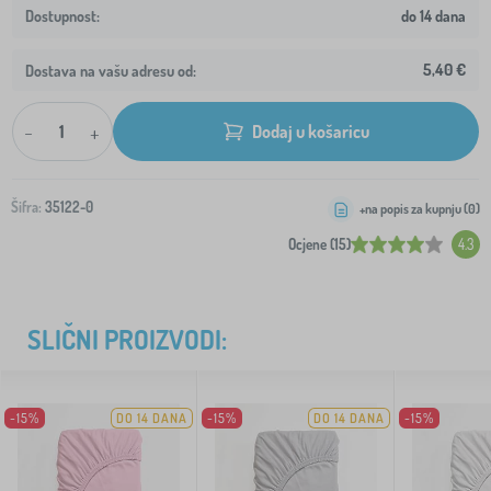
do 14 dana
5,40 €
Dostava na vašu adresu od:
-
+
Dodaj u košaricu
Šifra:
35122-0
+na popis za kupnju (
0
)
Ocjene (15)
4.3
SLIČNI PROIZVODI:
-15%
DO 14 DANA
-15%
DO 14 DANA
-15%