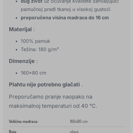
dug život
uz očuvanje kvalitete zahvaljujući
pamučnoj pređi tkanoj u visokoj gustoći
preporučena visina madraca do 16 cm
Materijal
:
100% pamuk
Težina: 180 g/m²
Dimenzije
:
160x80 cm
Plahtu nije potrebno glačati
.
Preporučamo pranje naopako na
maksimalnoj temperaturi od 40 °C.
Veličina madraca
:
160x80 cm
Boja
:
plava