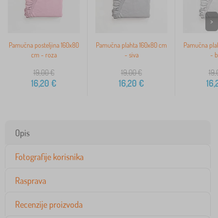
>
Pamučna posteljina 160x80
Pamučna plahta 160x80 cm
Pamučna pla
cm - roza
- siva
- b
19,00
€
19,00
€
19,
16,20
€
16,20
€
16,
Opis
Fotografije korisnika
Rasprava
Recenzije proizvoda