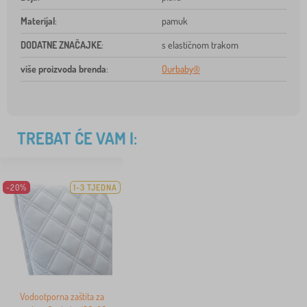
Materijal
:
pamuk
DODATNE ZNAČAJKE
:
s elastičnom trakom
više proizvoda brenda
:
Ourbaby®
TREBAT ĆE VAM I:
-20%
1-3 TJEDNA
Vodootporna zaštita za