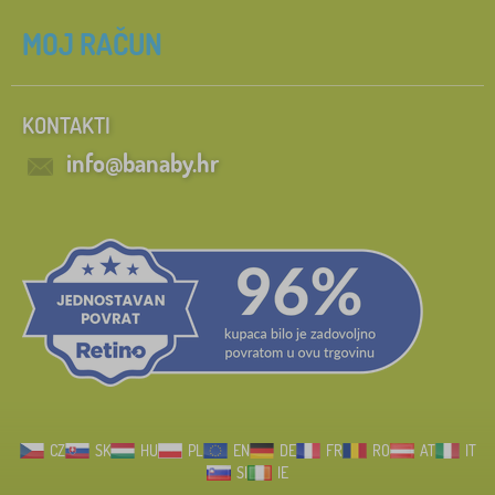
MOJ RAČUN
KONTAKTI
info@banaby.hr
CZ
SK
HU
PL
EN
DE
FR
RO
AT
IT
SI
IE