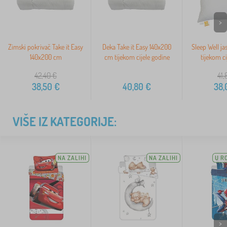
>
Zimski pokrivač Take it Easy
Deka Take it Easy 140x200
Sleep Well j
140x200 cm
cm tijekom cijele godine
tijekom ci
42,40
€
41,
38,50
€
40,80
€
38,
VIŠE IZ KATEGORIJE:
NA ZALIHI
NA ZALIHI
U R
>