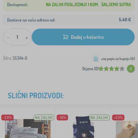
NA ZALIHI POSLJEDNJI 1 KOM.
ŠALJEMO SUTRA
5,40 €
Dostava na vašu adresu od:
-
+
Dodaj u košaricu
Šifra:
35304-0
+na popis za kupnju (
0
)
Ocjene (0)
4
SLIČNI PROIZVODI:
-29%
NA ZALIHI
-16%
NA ZALIHI
-23%