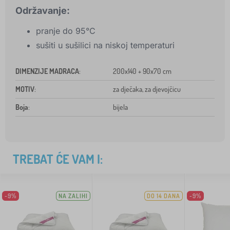
Održavanje:
pranje do 95°C
sušiti u sušilici na niskoj temperaturi
DIMENZIJE MADRACA
:
200x140 + 90x70 cm
MOTIV
:
za dječaka, za djevojčicu
Boja
:
bijela
TREBAT ĆE VAM I:
-9%
NA ZALIHI
DO 14 DANA
-9%