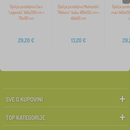
Dječja posteljina Cars
Dječja posteljina Medvjedić
Dječja poste
"Legenda" 140x200 cm +
"Ribbon" baby 100x135 cm +
man 140x20
70x90 cm
40x60 cm
29,20
€
13,20
€
29,
SVE O KUPOVINI
TOP KATEGORIJE