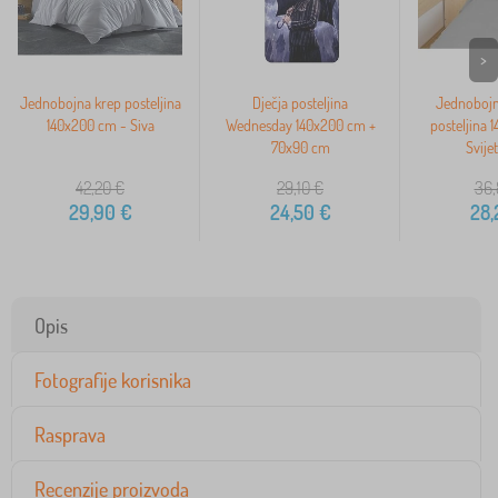
>
Jednobojna krep posteljina
Dječja posteljina
Jednoboj
140x200 cm - Siva
Wednesday 140x200 cm +
posteljina 
70x90 cm
Svijet
42,20
€
29,10
€
36,
29,90
€
24,50
€
28,
Opis
Fotografije korisnika
Rasprava
Recenzije proizvoda