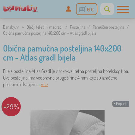
0 €
Banaby.hr
»
Dječji tekstili i madraci
/
Posteljina
/
Pamučna posteljina
/
Obična pamučna posteljina 140x200 cm - Atlas gradl bijela
Obična pamučna posteljina 140x200
cm - Atlas gradl bijela
Bijela posteljina Atlas Gradl je visokokvalitetna posteljina hotelskog tipa.
Ova posteljina ima vodoravne pruge širine 4 mm koje su izrađene
posebnim tkanjem. ..
više
Popusti
-29%