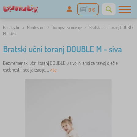
0 €
Banaby.hr
»
Montessori
/
Tornjevi za učenje
/
Bratski učni toranj DOUBLE
M - siva
Bratski učni toranj DOUBLE M - siva
Bezvremenski učni toranj DOUBLE u sivoj nijansi za razvoj dječje
osobnosti i socijalizacije. ..
više