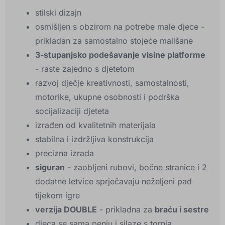
stilski dizajn
osmišljen s obzirom na potrebe male djece -
prikladan za samostalno stojeće mališane
3-stupanjsko podešavanje visine platforme
- raste zajedno s djetetom
razvoj dječje kreativnosti, samostalnosti,
motorike, ukupne osobnosti i podrška
socijalizaciji djeteta
izrađen od kvalitetnih materijala
stabilna i izdržljiva konstrukcija
precizna izrada
siguran
- zaobljeni rubovi, bočne stranice i 2
dodatne letvice sprječavaju neželjeni pad
tijekom igre
verzija DOUBLE
- prikladna za
braću i sestre
djeca se sama penju i silaze s tornja