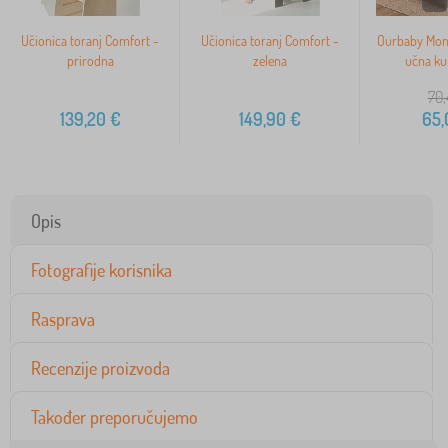
Učionica toranj Comfort -
Učionica toranj Comfort -
Ourbaby Mont
prirodna
zelena
učna kul
70,
139,20
€
149,90
€
65,
Opis
Fotografije korisnika
Rasprava
Recenzije proizvoda
Također preporučujemo