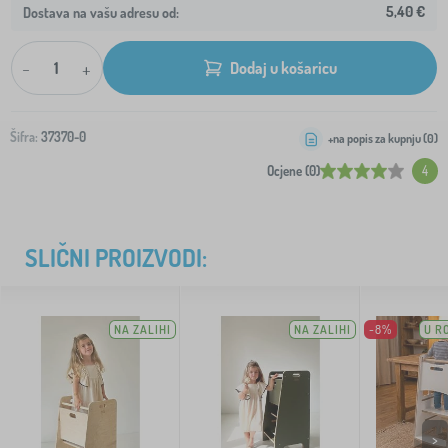
5,40 €
Dostava na vašu adresu od:
-
+
Dodaj u košaricu
Šifra:
37370-0
+na popis za kupnju (
0
)
Ocjene (0)
4
SLIČNI PROIZVODI:
NA ZALIHI
NA ZALIHI
-8%
U R
>