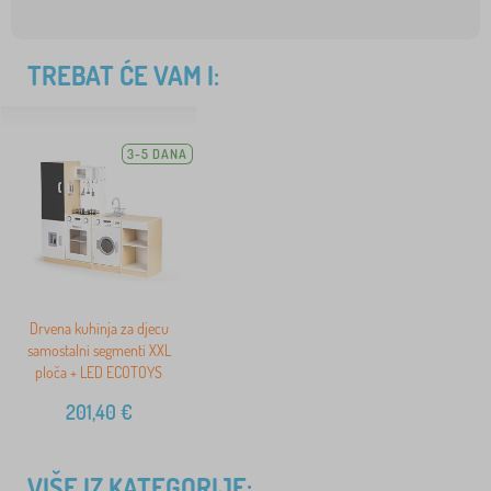
TREBAT ĆE VAM I:
3-5 DANA
Drvena kuhinja za djecu
samostalni segmenti XXL
ploča + LED ECOTOYS
201,40
€
VIŠE IZ KATEGORIJE: