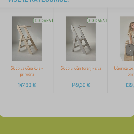
2-3 DANA
2-3 DANA
>
Sklopiva učna kula -
Sklopivi učni toranj - siva
Učionica tor
prirodna
pri
147,60
€
149,30
€
139