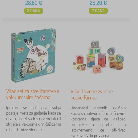
28,80
€
26,20
€
2 DANA
2 DANA
Vilac set za streličarstvo s
Vilac Drvene zvučne
vakuumskim čašama
kocke Farma
Igrajmo se Indijanaca. Kutija
Jedanaest drvenih zvučnih
postaje meta za gađanje kada se
kocki s motivom farme. S ovim
otvori, paket sadrži drveni luk i 3
kockama djeca će vježbati
strijele s vakuumskim čašicama
motoriku i spretnost, a
u boji. Proizvedeno u...
istovremeno će otkrivati
zvukove. Vrlo privlačna...