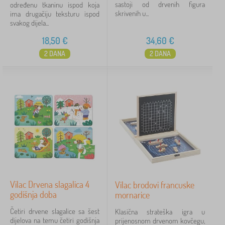
sastoji od drvenih figura
određenu tkaninu ispod koja
skrivenih u...
ima drugačiju teksturu ispod
svakog dijela...
18,50
€
34,60
€
2 DANA
2 DANA
Vilac Drvena slagalica 4
Vilac brodovi francuske
godišnja doba
mornarice
Četiri drvene slagalice sa šest
Klasična strateška igra u
dijelova na temu četiri godišnja
prijenosnom drvenom kovčegu,