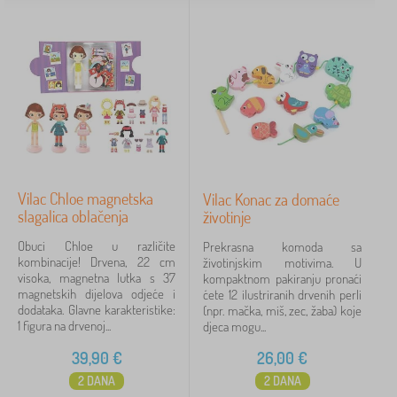
Vilac Chloe magnetska
Vilac Konac za domaće
slagalica oblačenja
životinje
Obuci Chloe u različite
Prekrasna komoda sa
kombinacije! Drvena, 22 cm
životinjskim motivima. U
visoka, magnetna lutka s 37
kompaktnom pakiranju pronaći
magnetskih dijelova odjeće i
ćete 12 ilustriranih drvenih perli
dodataka. Glavne karakteristike:
(npr. mačka, miš, zec, žaba) koje
1 figura na drvenoj...
djeca mogu...
39,90
€
26,00
€
2 DANA
2 DANA