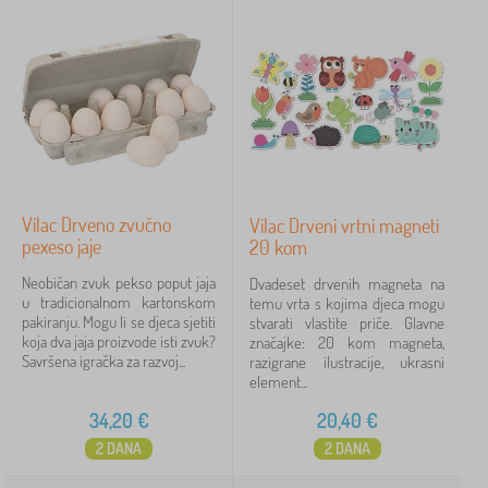
Vilac Drveno zvučno
Vilac Drveni vrtni magneti
pexeso jaje
20 kom
Neobičan zvuk pekso poput jaja
Dvadeset drvenih magneta na
u tradicionalnom kartonskom
temu vrta s kojima djeca mogu
pakiranju. Mogu li se djeca sjetiti
stvarati vlastite priče. Glavne
koja dva jaja proizvode isti zvuk?
značajke: 20 kom magneta,
Savršena igračka za razvoj...
razigrane ilustracije, ukrasni
element...
34,20
€
20,40
€
2 DANA
2 DANA