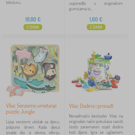
teksturu...
usporedbi s originalnim
gumicama iz...
18,80
€
1,60
€
2 DANA
2 DANA
Vilac Senzorno umetanje
Vilac Dodirni i pronađi
puzzle Jungle
Nenadmašni bestseler Vilac na
originalan način pokušava razviti
Lijep senzorni uložak za djecu,
često zanemaren osjet dodira
potpuno drven. Kada djeca
kod djece. Igra se uglavnom
izvade dio iz okvira, otkriju