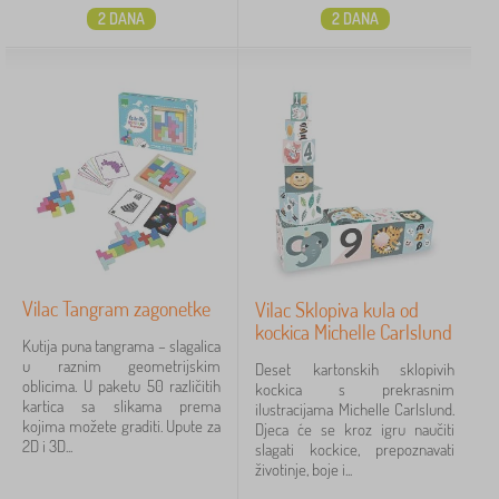
2 DANA
2 DANA
Vilac Tangram zagonetke
Vilac Sklopiva kula od
kockica Michelle Carlslund
Kutija puna tangrama – slagalica
u raznim geometrijskim
Deset kartonskih sklopivih
oblicima. U paketu 50 različitih
kockica s prekrasnim
kartica sa slikama prema
ilustracijama Michelle Carlslund.
kojima možete graditi. Upute za
Djeca će se kroz igru naučiti
2D i 3D...
slagati kockice, prepoznavati
životinje, boje i...