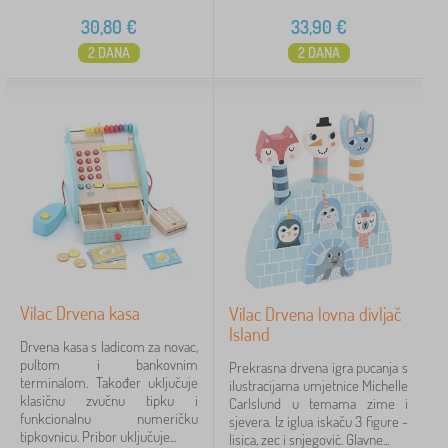
30,80
€
33,90
€
2 DANA
2 DANA
Vilac Drvena kasa
Vilac Drvena lovna divljač
Island
Drvena kasa s ladicom za novac,
pultom i bankovnim
Prekrasna drvena igra pucanja s
terminalom. Također uključuje
ilustracijama umjetnice Michelle
klasičnu zvučnu tipku i
Carlslund u temama zime i
funkcionalnu numeričku
sjevera. Iz iglua iskaču 3 figure -
tipkovnicu. Pribor uključuje...
lisica, zec i snjegović. Glavne...