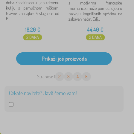
doba. Zapakirano u lijepu drvenu
s motivima francuske
kutiju s pamučnom ručkom.
mornarice, može pomoći djeci u
Glavne značajke: 4 slagalice od
razvoju kognitivnih vještina na
6...
zabavan način. Cilj...
18,20
€
44,40
€
2 DANA
2 DANA
Stranica: 1
2
3
4
5
Čekate novitete? Javit ćemo vam!