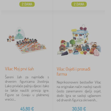
2 DANA
2 DANA
Vilac Moj prvi šah
Vilac Osjeti i pronađi
farma
Šareni šah za najmlađe s
drvenim figuricama životinja.
Neprikosnoveni bestseller Vilac
Lako privlače pažnju djece i tako
na originalan način nastoji razviti
će lakše naučiti princip igre.
često zanemareni dječji osjet,
Figure se čuvaju u platnenoj
dodir. Igra se sastoji uglavnom
vrećici....
od drvenih figurica skrivenih...
45,80
€
30,50
€