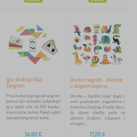
Igra dvoboja Vilac
Drveni magneti - životinje
Tangram
u duginim bojama
Prva osoba koja izgradi tangram
Uronite u čarobni svijet duge s
prema slici na kartici pobjeđuje!
ovim prekrasnim magnetima s
Igra sadrži više od 100 karata i
motivima životinja. Pustite djecu
ima 4 razine težine. Paket sadrži
da stvore vlastite priče sa
dva seta tangrama i karte...
slonom, žirafom, tukanom i
mnogim...
34,60
€
17,20
€