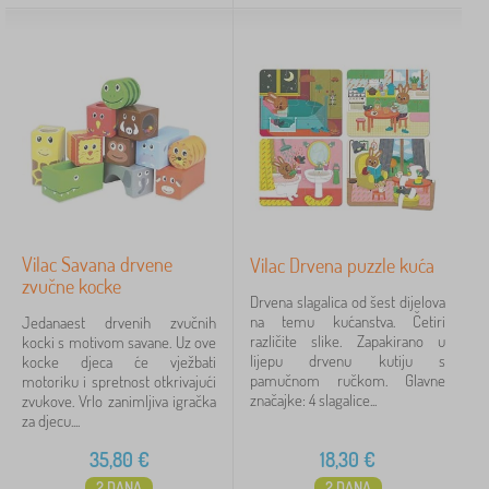
Vilac Savana drvene
Vilac Drvena puzzle kuća
zvučne kocke
Drvena slagalica od šest dijelova
na temu kućanstva. Četiri
Jedanaest drvenih zvučnih
različite slike. Zapakirano u
kocki s motivom savane. Uz ove
lijepu drvenu kutiju s
kocke djeca će vježbati
pamučnom ručkom. Glavne
motoriku i spretnost otkrivajući
značajke: 4 slagalice...
zvukove. Vrlo zanimljiva igračka
za djecu....
35,80
€
18,30
€
2 DANA
2 DANA