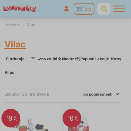
0 €
Banaby.hr
»
Vilac
Vilac
✓
☆
%
Filtriranje
na zalihi
Novitet
Popusti i akcije
Kategorije
1
Vilac
ukupno
135
proizvoda
×
po
FILTRIRANJE
popularnosti
Kategorije
-19%
-10%