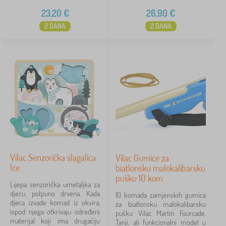
23,20
€
26,90
€
2 DANA
2 DANA
Vilac Senzorička slagalica
Vilac Gumice za
Ice
biatlonsku malokalibarsku
pušku 10 kom
Lijepa senzorička umetaljka za
djecu, potpuno drvena. Kada
10 komada zamjenskih gumica
djeca izvade komad iz okvira,
za biatlonsku malokalibarsku
ispod njega otkrivaju određeni
pušku Vilac Martin Fourcade.
materijal koji ima drugačiju
Tanji, ali funkcionalni model u