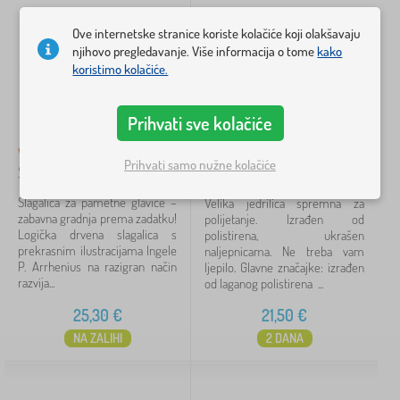
a
a
j
Filtriraj
g
č
e
Ove internetske stranice koriste kolačiće koji olakšavaju
o
k
k
n
njihovo pregledavanje. Više informacija o tome
kako
e
u
Pretraži unutar filtra
e
koristimo kolačiće.
h
t
i
k
n
Dostupnost
e
Prihvati sve kolačiće
j
e
Vrsta ponude
Vilac Drvena logička igra
Vilac Glider Grand XL1
Prihvati samo nužne kolačiće
Složi ispravno! Grad
kom
Oznake
Slagalica za pametne glavice –
Velika jedrilica spremna za
zabavna gradnja prema zadatku!
polijetanje. Izrađen od
Logička drvena slagalica s
polistirena, ukrašen
Brendovi
1
prekrasnim ilustracijama Ingele
naljepnicama. Ne treba vam
P. Arrhenius na razigran način
ljepilo. Glavne značajke: izrađen
razvija...
od laganog polistirena ...
25,30
€
21,50
€
Vilac
135
✓
NA ZALIHI
2 DANA
Kocot Kids
40
Jerry Fabrics
23