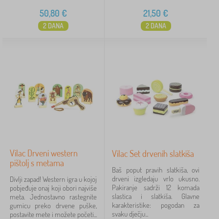
50,80
€
21,50
€
2 DANA
2 DANA
Vilac Drveni western
Vilac Set drvenih slatkiša
pištolj s metama
Baš poput pravih slatkiša, ovi
drveni izgledaju vrlo ukusno.
Divlji zapad! Western igra u kojoj
Pakiranje sadrži 12 komada
pobjeđuje onaj koji obori najviše
slastica i slatkiša. Glavne
meta. Jednostavno rastegnite
karakteristike: pogodan za
gumicu preko drvene puške,
svaku dječju...
postavite mete i možete početi...