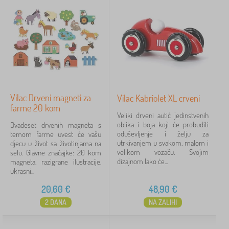
Babai
11
PASTELOWE LOVE®
9
ADEKO®
7
VYLEN
6
Vilac Drveni magneti za
Vilac Kabriolet XL crveni
farme 20 kom
prikaži
Veliki drveni autić jedinstvenih
više >
oblika i boja koji će probuditi
Dvadeset drvenih magneta s
oduševljenje i želju za
temom farme uvest će vašu
utrkivanjem u svakom, malom i
djecu u život sa životinjama na
velikom vozaču. Svojim
selu. Glavne značajke: 20 kom
FILTRIRAJ
dizajnom lako će...
magneta, razigrane ilustracije,
ukrasni...
20,60
€
48,90
€
2 DANA
NA ZALIHI