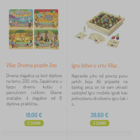
Vilac Drvena puzzle Zoo
Igra žetve u vrtu Vilac
Drvena slagalica sa šest dijelova
Napravite juhu od povrća punu
na temu ZOO vrta. Zapakirano u
jarkih boja. Ali pripazite na
lijepu drvenu kutiju s
bijelog zeca, on će vam ukrasti
pamučnom ručkom. Glavne
sastojke! Igru možete igrati kao
značajke: 4 slagalice od 6
jednostavnu društvenu igru čak i
dijelova, praktična...
s...
18,00
€
39,60
€
2 DANA
2 DANA