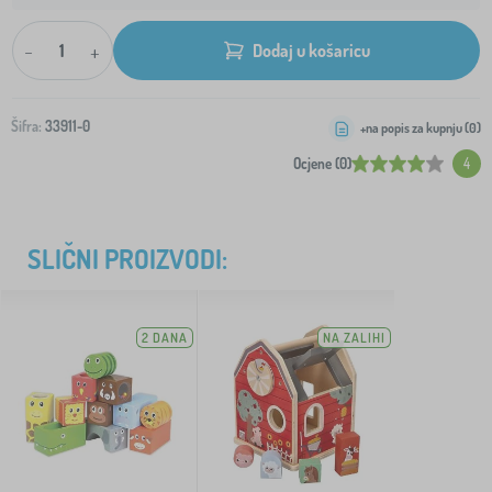
-
+
Dodaj u košaricu
Šifra:
33911-0
+na popis za kupnju (
0
)
Ocjene (0)
4
SLIČNI PROIZVODI:
2 DANA
NA ZALIHI