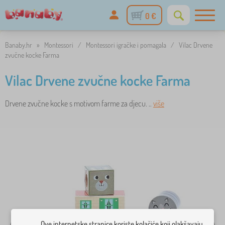
0 €
Banaby.hr
»
Montessori
/
Montessori igračke i pomagala
/
Vilac Drvene
zvučne kocke Farma
Vilac Drvene zvučne kocke Farma
Drvene zvučne kocke s motivom farme za djecu. ..
više
Ove internetske stranice koriste kolačiće koji olakšavaju