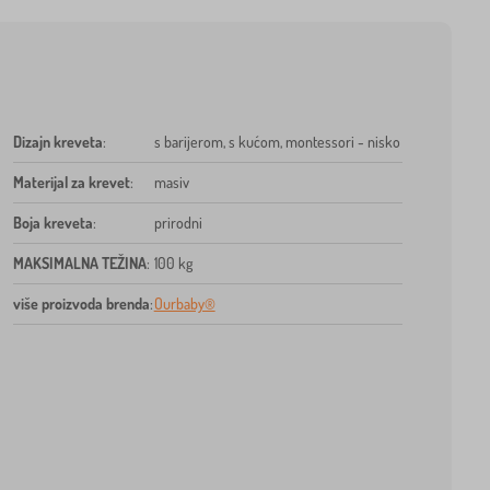
Dizajn kreveta
:
s barijerom, s kućom, montessori - nisko
Materijal za krevet
:
masiv
Boja kreveta
:
prirodni
MAKSIMALNA TEŽINA
:
100 kg
više proizvoda brenda
:
Ourbaby®