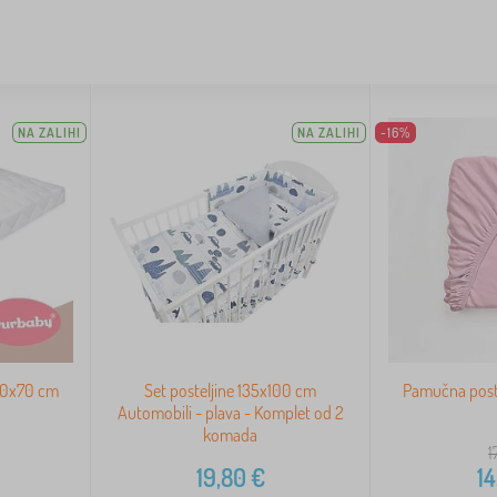
NA ZALIHI
NA ZALIHI
-16%
140x70 cm
Set posteljine 135x100 cm
Pamučna poste
Automobili - plava - Komplet od 2
komada
1
19,80
€
14