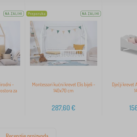
NA ZALIHI
Preporuka
NA ZALIHI
irodni -
Montessori kućni krevet Elis bijeli -
Dječji kreve
ostora za
140x70 cm
1
287,60
€
15
Recenzije proizvoda