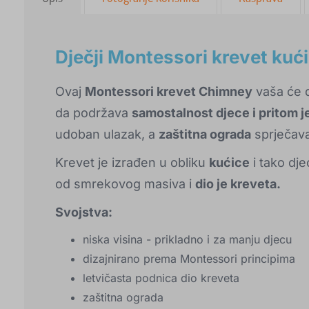
Dječji Montessori krevet kuć
Ovaj
Montessori krevet Chimney
vaša će d
da podržava
samostalnost djece i pritom j
udoban ulazak, a
zaštitna ograda
sprječava
Krevet je izrađen u obliku
kućice
i tako dj
od smrekovog masiva i
dio je kreveta.
Svojstva:
niska visina - prikladno i za manju djecu
dizajnirano prema Montessori principima
letvičasta podnica dio kreveta
zaštitna ograda