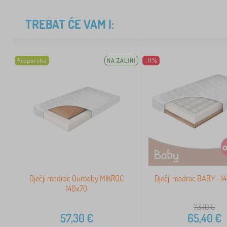
TREBAT ĆE VAM I:
Preporuka
NA ZALIHI
-11%
Dječji madrac Ourbaby MIKROC
Dječji madrac BABY - 
140x70
73,10
€
57,30
€
65,40
€