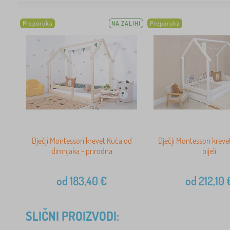
Preporuka
NA ZALIHI
Preporuka
Dječji Montessori krevet Kuća od
Dječji Montessori krev
dimnjaka - prirodna
bijeli
od
183,40
€
od
212,10
SLIČNI PROIZVODI: