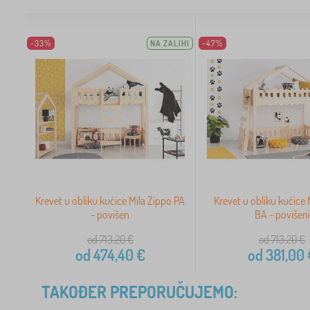
-33%
NA ZALIHI
-47%
Krevet u obliku kućice Mila Zippo PA
Krevet u obliku kućice 
- povišen
BA - povišeni
od 713,20
€
od 713,20
€
od
474,40
€
od
381,00
TAKOĐER PREPORUČUJEMO: