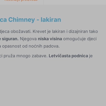
ica Chimney - lakiran
jeca obožavati. Krevet je lakiran i dizajniran tako
e siguran.
Njegova
niska visina
omogućuje djeci
 opasnost od noćnih padova.
eci pruža mnogo zabave.
Letvičasta podnica
je