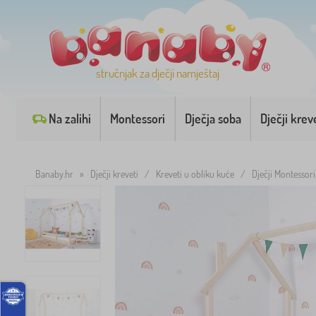
stručnjak za dječji namještaj
Na zalihi
Montessori
Dječja soba
Dječji krev
Banaby.hr
»
Dječji kreveti
/
Kreveti u obliku kuće
/
Dječji Montessori