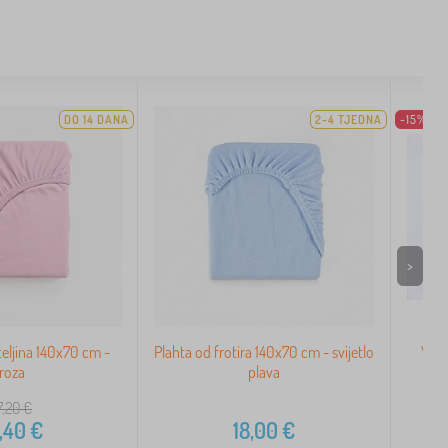
DO 14 DANA
2-4 TJEDNA
-15%
>
ljina 140x70 cm -
Plahta od frotira 140x70 cm - svijetlo
Vod
roza
plava
7,20
€
,40
€
18,00
€