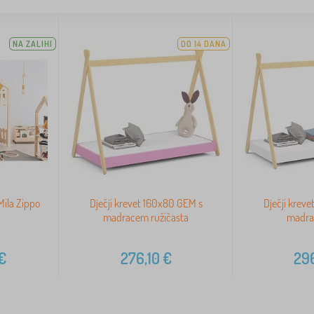
NA ZALIHI
DO 14 DANA
Mila Zippo
Dječji krevet 160x80 GEM s
Dječji krev
madracem ružičasta
madrac
€
276,10
€
296