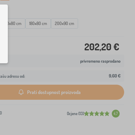
ta
160x80 cm
180x80 cm
200x90 cm
202,20 €
privremeno rasprodano
9,60 €
ašu adresu od:
Prati dostupnost proizvoda
0
Ocjene (13)
4.7