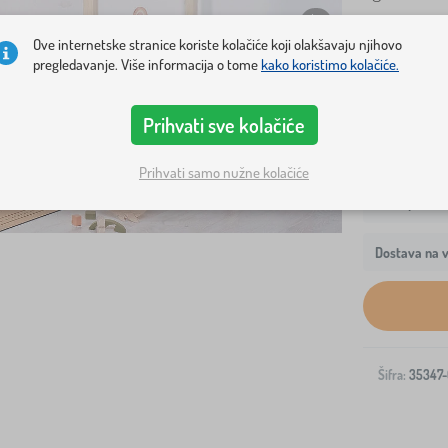
Ove internetske stranice koriste kolačiće koji olakšavaju njihovo
Veličina kreve
pregledavanje. Više informacija o tome
kako koristimo kolačiće.
140x70 cm
Prihvati sve kolačiće
Prihvati samo nužne kolačiće
Dostava na v
Šifra:
35347-