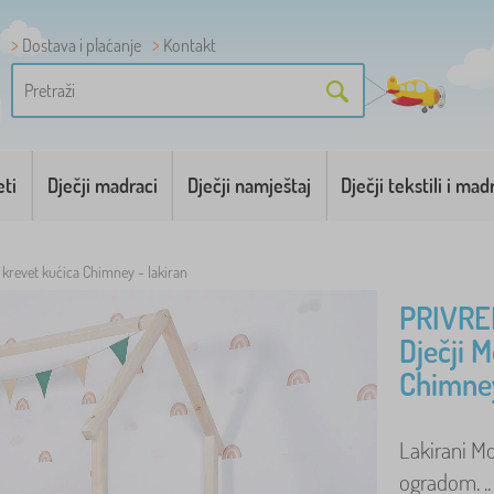
Dostava i plaćanje
Kontakt
eti
Dječji madraci
Dječji namještaj
Dječji tekstili i mad
 krevet kućica Chimney - lakiran
PRIVRE
Dječji 
Chimney
Lakirani M
ogradom. .