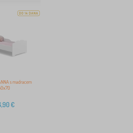
DO 14 DANA
t ANNA s madracem
40x70
6,90
€