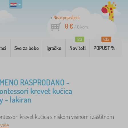
Niste prijavljeni
0 €
/
0
kom.
120
435
raci
Sve za bebe
Igračke
Noviteti
POPUST %
MENO RASPRODANO -
Montessori krevet kućica
 - lakiran
ontessori krevet kućica s niskom visinom i zaštitnom
.
više