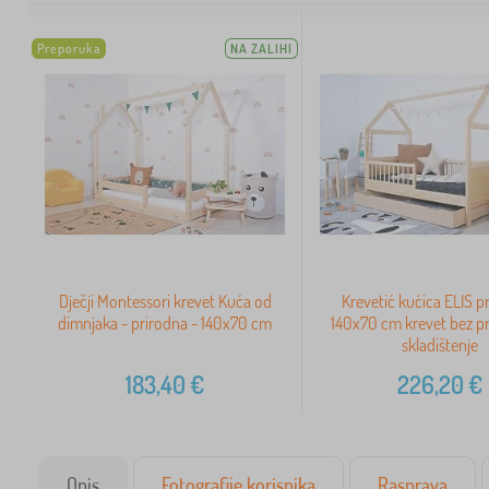
Preporuka
NA ZALIHI
Dječji Montessori krevet Kuća od
Krevetić kućica ELIS pr
dimnjaka - prirodna - 140x70 cm
140x70 cm krevet bez pr
skladištenje
183,40
€
226,20
€
Opis
Fotografije korisnika
Rasprava