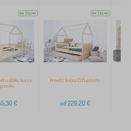
NA ZALIHI
NA ZALIHI
>
et u obliku kućice
Krevetić kućica ELIS prirodni
Dječj
- prirodni
Our
45,30
€
od
226,20
€