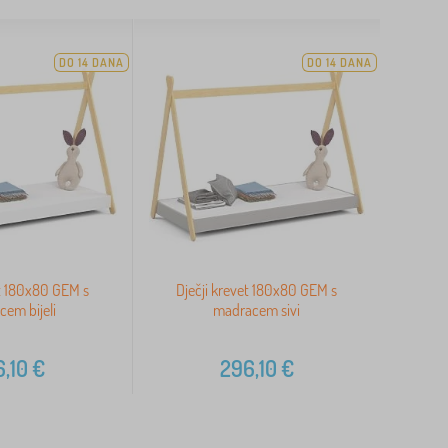
DO 14 DANA
DO 14 DANA
et 180x80 GEM s
Dječji krevet 180x80 GEM s
em bijeli
madracem sivi
,10
€
296,10
€