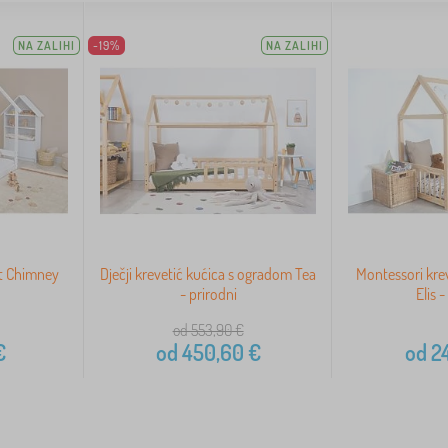
NA ZALIHI
-19%
NA ZALIHI
et Chimney
Dječji krevetić kućica s ogradom Tea
Montessori krev
- prirodni
Elis 
od 553,90
€
€
od
450,60
€
od
2