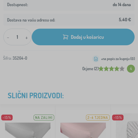
do 14 dana
5,40 €
Dostava na vašu adresu od:
-
+
Dodaj u košaricu
Šifra:
35264-0
+na popis za kupnju (
0
)
Ocjene (2)
4
SLIČNI PROIZVODI:
-15%
NA ZALIHI
2-4 TJEDNA
-15%