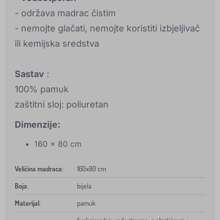
- održava madrac čistim
- nemojte glačati, nemojte koristiti izbjeljivač
ili kemijska sredstva
Sastav
:
100% pamuk
zaštitni sloj: poliuretan
Dimenzije:
160 x 80 cm
Veličina madraca
:
160x80 cm
Boja
:
bijela
Materijal
:
pamuk