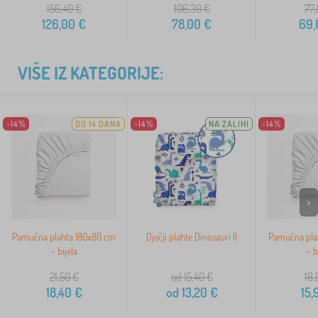
156,40
€
106,30
€
77,
126,00
€
78,00
€
69,
VIŠE IZ KATEGORIJE:
-14%
DO 14 DANA
-14%
NA ZALIHI
-14%
>
Pamučna plahta 180x80 cm
Dječji plahte Dinosauri II
Pamučna pla
- bijela
- b
21,50
€
od 15,40
€
18,
18,40
€
od
13,20
€
15,