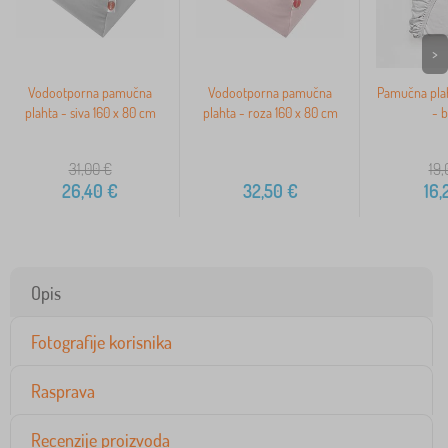
>
Vodootporna pamučna
Vodootporna pamučna
Pamučna pla
plahta - siva 160 x 80 cm
plahta - roza 160 x 80 cm
- b
31,00
€
19,
26,40
€
32,50
€
16,
Opis
Fotografije korisnika
Rasprava
Recenzije proizvoda