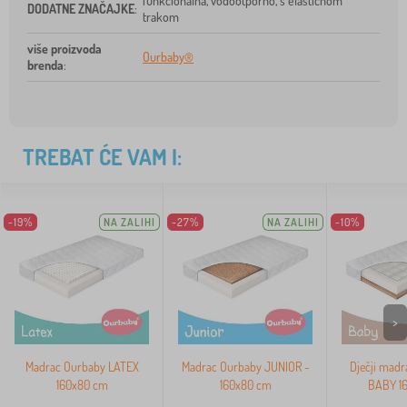
funkcionalna, vodootporno, s elastičnom
DODATNE ZNAČAJKE
:
trakom
više proizvoda
Ourbaby®
brenda
:
TREBAT ĆE VAM I:
-19%
NA ZALIHI
-27%
NA ZALIHI
-10%
>
Madrac Ourbaby LATEX
Madrac Ourbaby JUNIOR -
Dječji madr
160x80 cm
160x80 cm
BABY 1