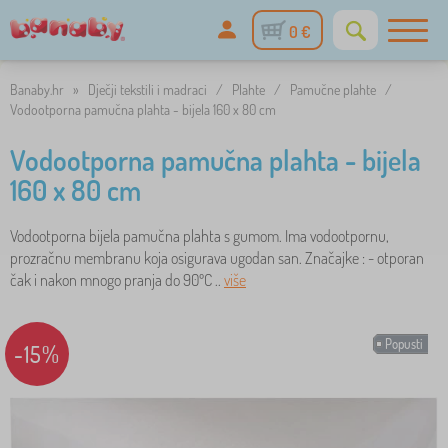
0 €
Banaby.hr
»
Dječji tekstili i madraci
/
Plahte
/
Pamučne plahte
/
Vodootporna pamučna plahta - bijela 160 x 80 cm
Vodootporna pamučna plahta - bijela
160 x 80 cm
Vodootporna bijela pamučna plahta s gumom. Ima vodootpornu,
prozračnu membranu koja osigurava ugodan san. Značajke : - otporan
čak i nakon mnogo pranja do 90ºC ..
više
Popusti
-15%