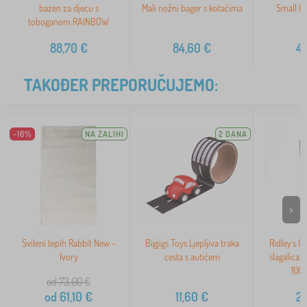
bazen za djecu s
Mali nožni bager s kotačima
Small Fo
toboganom RAINBOW
88,70
€
84,60
€
4
TAKOĐER PREPORUČUJEMO:
-16%
NA ZALIHI
2 DANA
>
Svileni tepih Rabbit New -
Bigjigs Toys Ljepljiva traka
Ridley's 
Ivory
cesta s autićem
slagalica 
100
od 73,00
€
od
61,10
€
11,60
€
2