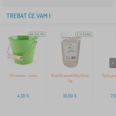
TREBAT ĆE VAM I:
NA ZALIHI
3-5 DANA
>
Vrtna kanta - zelena
Kinetički pijesak NaturSand
Dječje grab
1 kg
4,30
€
10,00
€
7,