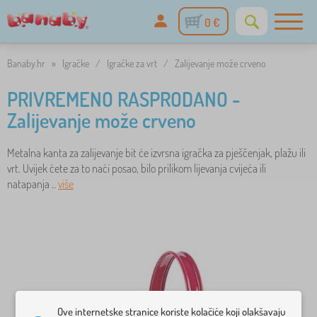
0 €
Banaby.hr
»
Igračke
/
Igračke za vrt
/
Zalijevanje može crveno
PRIVREMENO RASPRODANO -
Zalijevanje može crveno
Metalna kanta za zalijevanje bit će izvrsna igračka za pješčenjak, plažu ili
vrt. Uvijek ćete za to naći posao, bilo prilikom lijevanja cvijeća ili
natapanja ..
više
Ove internetske stranice koriste kolačiće koji olakšavaju