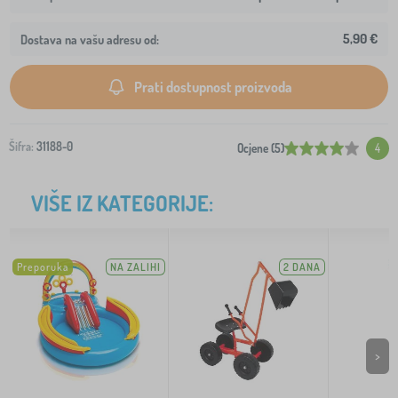
5,90 €
Dostava na vašu adresu od:
Prati dostupnost proizvoda
Šifra:
31188-0
Ocjene (5)
4
VIŠE IZ KATEGORIJE:
Preporuka
NA ZALIHI
2 DANA
>