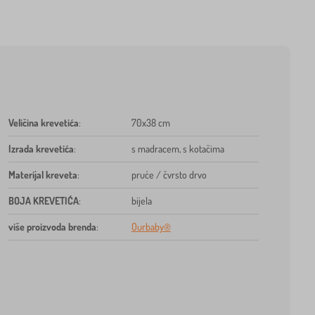
Veličina krevetića
:
70x38 cm
Izrada krevetića
:
s madracem, s kotačima
Materijal kreveta
:
pruće / čvrsto drvo
BOJA KREVETIĆA
:
bijela
više proizvoda brenda
:
Ourbaby®