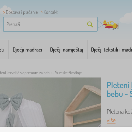
Dostava i plaćanje
Kontakt
eti
Dječji madraci
Dječji namještaj
Dječji tekstili i mad
eteni krevetić s opremom za bebu - Šumske životinje
Pleteni
bebu - 
Pletena koš
više