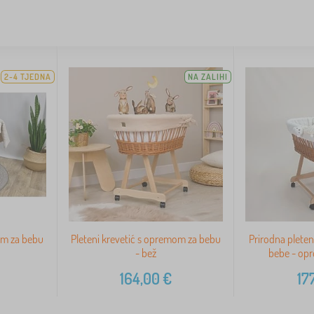
2-4 TJEDNA
NA ZALIHI
om za bebu
Pleteni krevetić s opremom za bebu
Prirodna pleten
- bež
bebe - opr
164,00
€
17