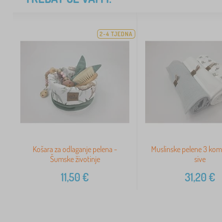
2-4 TJEDNA
Košara za odlaganje pelena -
Muslinske pelene 3 kom 
Šumske životinje
sive
11,50
€
31,20
€