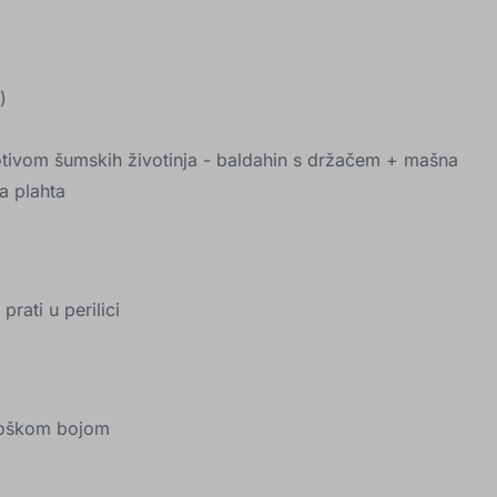
)
motivom šumskih životinja - baldahin s držačem + mašna
la plahta
rati u perilici
ološkom bojom