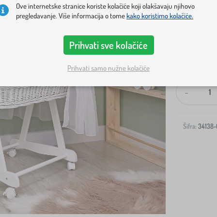
Ove internetske stranice koriste kolačiće koji olakšavaju njihovo
pregledavanje. Više informacija o tome
kako koristimo kolačiće.
Prihvati sve kolačiće
Dostava na v
Prihvati samo nužne kolačiće
-
Šifra:
34138-