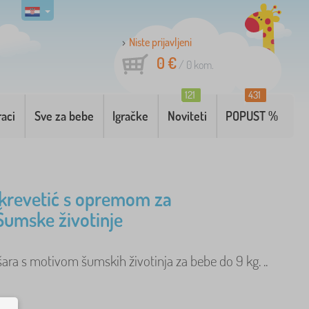
Niste prijavljeni
0 €
/
0
kom.
121
431
raci
Sve za bebe
Igračke
Noviteti
POPUST %
 krevetić s opremom za
Šumske životinje
ara s motivom šumskih životinja za bebe do 9 kg. ..