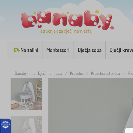
stručnjak za dječji namještaj
Na zalihi
Montessori
Dječja soba
Dječji krev
Banaby.hr
»
Dječji namještaj
/
Krevetići
/
Krevetići od pruća
/
Pl