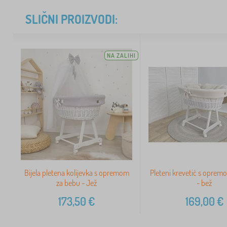
SLIČNI PROIZVODI:
NA ZALIHI
Bijela pletena kolijevka s opremom
Pleteni krevetić s oprem
za bebu - Jež
- bež
173,50
€
169,00
€