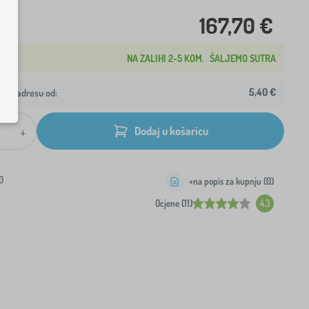
167,70 €
NA ZALIHI 2-5 KOM.
ŠALJEMO SUTRA
5,40 €
ašu adresu od:
+
Dodaj u košaricu
0
+na popis za kupnju (
0
)
Ocjene (11)
4.3