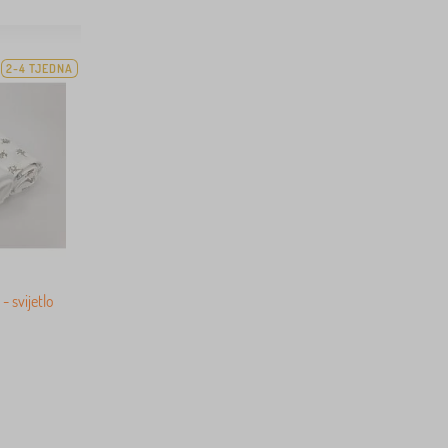
2-4 TJEDNA
- svijetlo