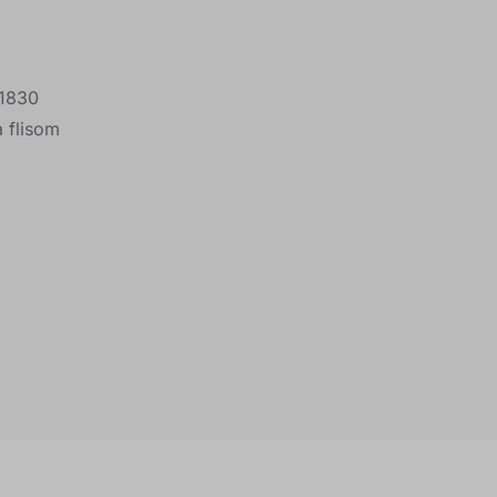
T1830
 flisom