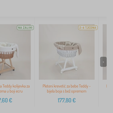
NA ZALIHI
2-4 TJEDNA
>
a Teddy kolijevka za
Pleteni krevetić za bebe Teddy -
Bije
ema u boji ecru
bijela boja s bež opremom
b
7,60
€
177,80
€