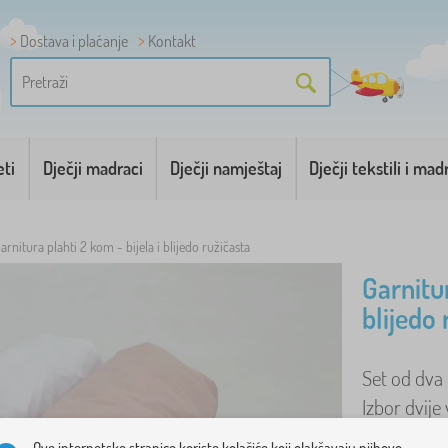
Dostava i plaćanje
Kontakt
eti
Dječji madraci
Dječji namještaj
Dječji tekstili i mad
arnitura plahti 2 kom - bijela i blijedo ružičasta
Garnitur
blijedo 
Set od dva 
Izbor dvije
obodu oblo
Ove internetske stranice koriste kolačiće koji olakšavaju njihovo