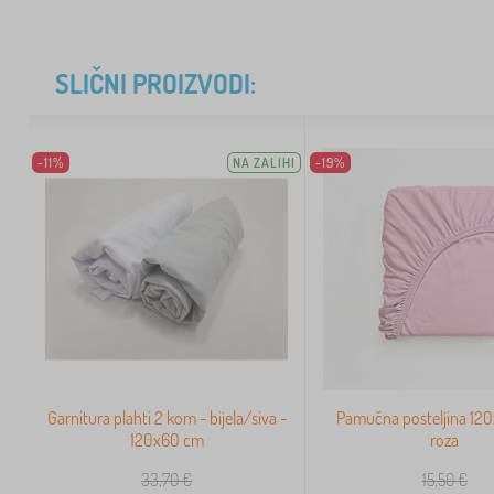
SLIČNI PROIZVODI:
-11%
NA ZALIHI
-19%
Garnitura plahti 2 kom - bijela/siva -
Pamučna posteljina 12
120x60 cm
roza
33,70
€
15,50
€