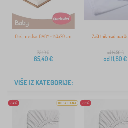
Dječji madrac BABY - 140x70 cm
Zaštitnik madraca O
73,10
€
od 14,50
€
65,40
€
od
11,80
€
VIŠE IZ KATEGORIJE:
-14%
DO 14 DANA
-15%