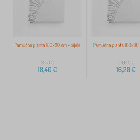
Pamučna plahta 180x80 cm - bijela
Pamučna plahta 160x80 c
21,50
€
19,00
€
18,40
€
16,20
€