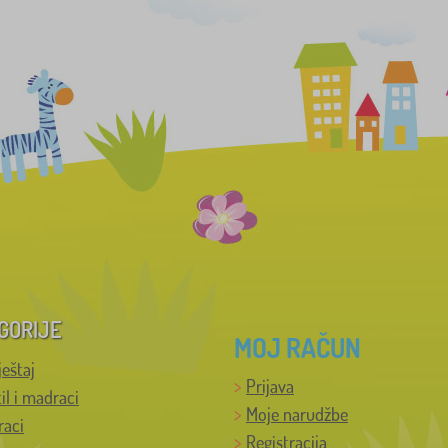
GORIJE
MOJ RAČUN
ještaj
Prijava
til i madraci
Moje narudžbe
raci
Registracija