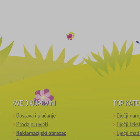
SVE O KUPOVINI
TOP KATE
Dostava i plaćanje
Dječji nam
Prodajni uvjeti
Dječji teks
Reklamacijski obrazac
Dječji mad