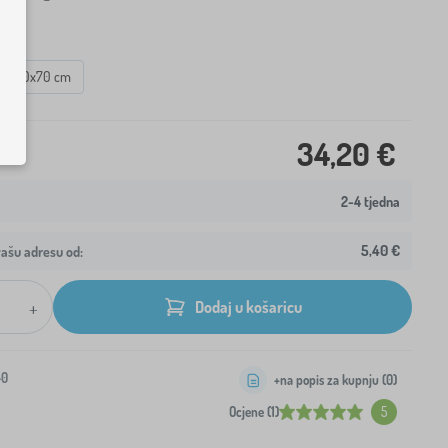
ca
140x70 cm
34,20 €
2-4 tjedna
5,40 €
ašu adresu od:
+
Dodaj u košaricu
-0
+na popis za kupnju (
0
)
Ocjene (1)
5