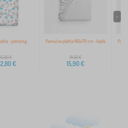
>
ahta - jednorog
Pamučna plahta 160x70 cm - bijela
Pamuč
 15,00
€
18,50
€
12,80
€
15,90
€