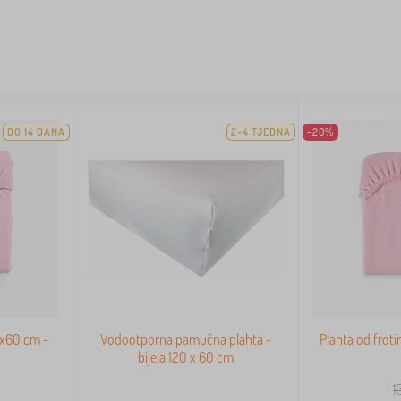
DO 14 DANA
2-4 TJEDNA
-20%
0x60 cm -
Vodootporna pamučna plahta -
Plahta od frot
bijela 120 x 60 cm
1