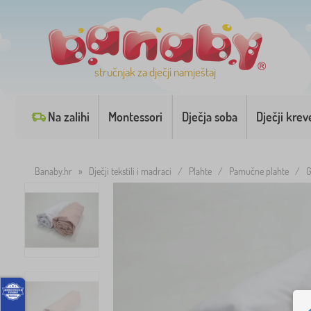
stručnjak za dječji namještaj
Na zalihi
Montessori
Dječja soba
Dječji krev
Banaby.hr
»
Dječji tekstili i madraci
/
Plahte
/
Pamučne plahte
/
G