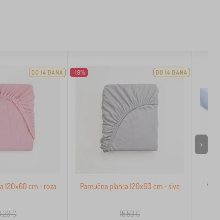
DO 14 DANA
-19%
DO 14 DANA
>
ira 120x60 cm - roza
Pamučna plahta 120x60 cm - siva
Vod
s
3,20
€
15,50
€