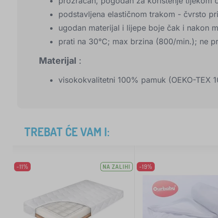
prozračan, pogodan za korištenje tijekom c
podstavljena elastičnom trakom - čvrsto pr
ugodan materijal i lijepe boje čak i nakon
prati na 30°C; max brzina (800/min.); ne prat
Materijal
:
visokokvalitetni 100% pamuk (OEKO-TEX 100 
TREBAT ĆE VAM I:
-11%
NA ZALIHI
-19%