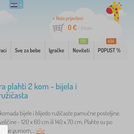
Niste prijavljeni
0 €
/
0
kom.
120
434
raci
Sve za bebe
Igračke
Noviteti
POPUST %
a plahti 2 kom - bijela i
ružičasta
komada bijele i blijedo ružičaste pamučne posteljine.
 veličine - 120 x 60 cm ili 140 x 70 cm. Plahte su po
žene gumom, ..
više