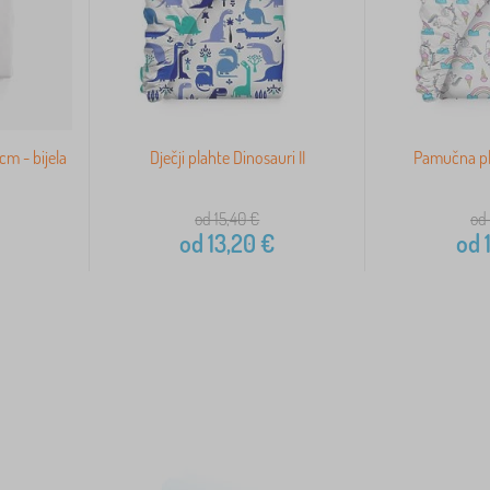
m - bijela
Dječji plahte Dinosauri II
Pamučna pl
od 15,40
€
od
od
13,20
€
od