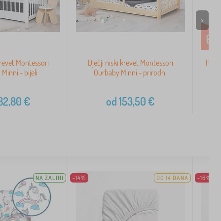
>
 krevet Montessori
Dječji niski krevet Montessori
Pjen
Minni - bijeli
Ourbaby Minni - prirodni
82,80
€
od
153,50
€
NA ZALIHI
-14%
DO 14 DANA
-16%