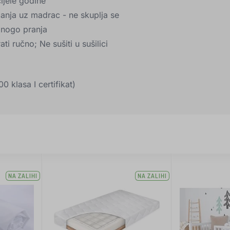
ijele godine
ianja uz madrac - ne skuplja se
 mnogo pranja
i ručno; Ne sušiti u sušilici
klasa I certifikat)
NA ZALIHI
NA ZALIHI