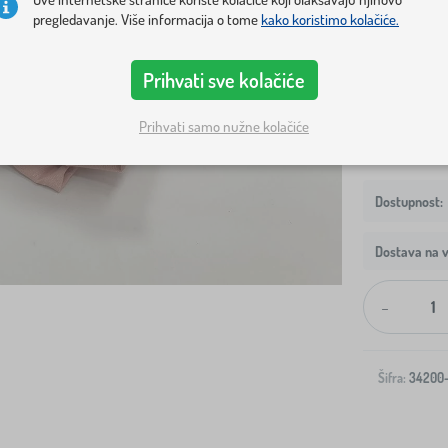
pregledavanje. Više informacija o tome
kako koristimo kolačiće.
Veličina madra
Prihvati sve kolačiće
120x60 cm
Prihvati samo nužne kolačiće
Dostava na v
-
Šifra:
34200