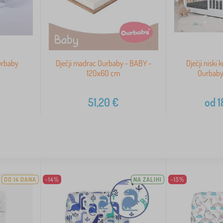
urbaby
Dječji madrac Ourbaby - BABY -
Dječji niski
120x60 cm
Ourbaby 
51,20
€
od
1
DO 14 DANA
-14%
NA ZALIHI
-15%