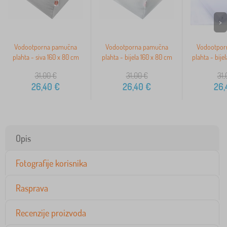
>
Vodootporna pamučna
Vodootporna pamučna
Vodootpor
plahta - siva 160 x 80 cm
plahta - bijela 160 x 80 cm
plahta - bije
31,00
€
31,00
€
31,
26,40
€
26,40
€
26,
Opis
Fotografije korisnika
Rasprava
Recenzije proizvoda