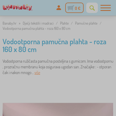
0 €
Banaby.hr
»
Dječji tekstili i madraci
/
Plahte
/
Pamučne plahte
/
Vodootporna pamučna plahta - roza 160 x 80 cm
Vodootporna pamučna plahta - roza
160 x 80 cm
Vodootporna ružičasta pamučna posteljina s gumicom. Ima vodootpornu
, prozračnu membranu koja osigurava ugodan san. Značajke : - otporan
čak i nakon mnogo ..
više