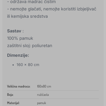
- održava madrac čistim
- nemojte glačati, nemojte koristiti izbjeljivač
ili kemijska sredstva
Sastav
:
100% pamuk
zaštitni sloj: poliuretan
Dimenzije:
160 x 80 cm
Veličina madraca
:
160x80 cm
Boja
:
ružičasta
Materijal
:
pamuk