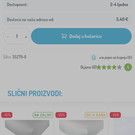
2-4 tjedna
5,40 €
Dostava na vašu adresu od:
-
+
Dodaj u košaricu
Šifra:
35279-0
+na popis za kupnju (
0
)
Ocjene (0)
4
SLIČNI PROIZVODI:
-15%
NA ZALIHI
-15%
DO 14 DANA
-15%