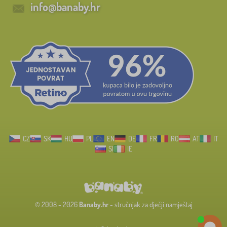
info@banaby.hr
CZ
SK
HU
PL
EN
DE
FR
RO
AT
IT
SI
IE
© 2008 - 2026
Banaby.hr
- stručnjak za dječji namještaj