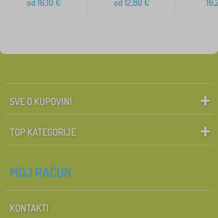
od
16,10
€
od
12,80
€
16,
SVE O KUPOVINI
TOP KATEGORIJE
MOJ RAČUN
KONTAKTI