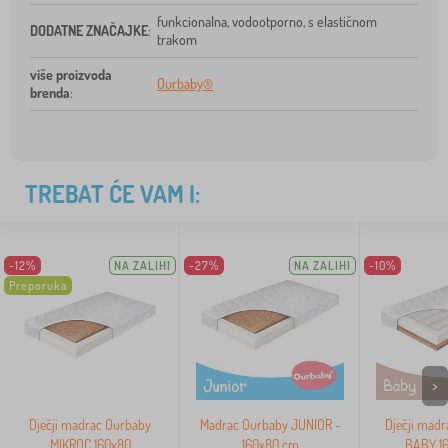
funkcionalna, vodootporno, s elastičnom
DODATNE ZNAČAJKE
:
trakom
više proizvoda
Ourbaby®
brenda
:
TREBAT ĆE VAM I:
-12%
NA ZALIHI
-27%
NA ZALIHI
-10%
Preporuka
>
Dječji madrac Ourbaby
Madrac Ourbaby JUNIOR -
Dječji madr
MIKROC 160x80
160x80 cm
BABY 1