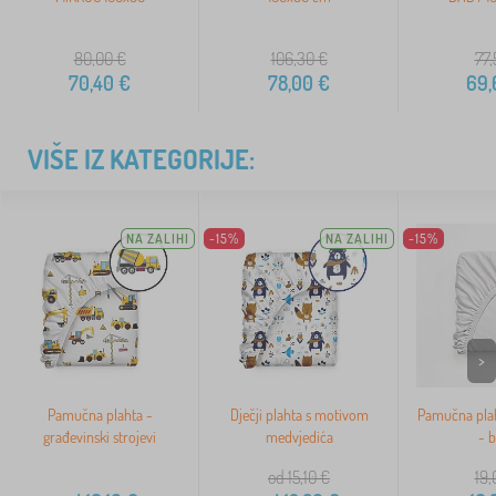
80,00
€
106,30
€
77,
70,40
€
78,00
€
69,
VIŠE IZ KATEGORIJE:
NA ZALIHI
-15%
NA ZALIHI
-15%
>
Pamučna plahta -
Dječji plahta s motivom
Pamučna pla
građevinski strojevi
medvjedića
- b
od 15,10
€
19,